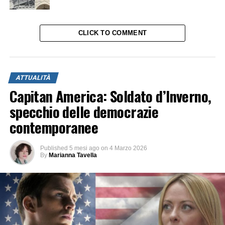
CLICK TO COMMENT
ATTUALITÀ
Capitan America: Soldato d’Inverno,
specchio delle democrazie
contemporanee
Published
5 mesi ago
on
4 Marzo 2026
By
Marianna Tavella