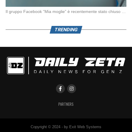
Il gruppo Facebook “Mia moglie” è recentemente stato chiuso da Meta in seguito alle denunce […]
TRENDING
PARTNERS
Copyright © 2024 - by Exit Web Systems