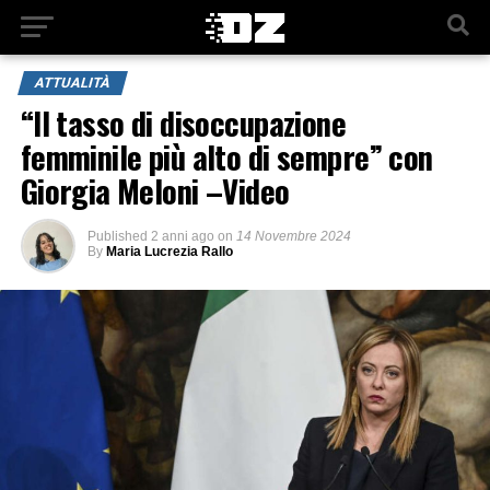
ATTUALITÀ
“Il tasso di disoccupazione
femminile più alto di sempre” con
Giorgia Meloni –Video
Published
2 anni ago
on
14 Novembre 2024
By
Maria Lucrezia Rallo