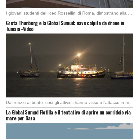
I giovani studenti del liceo Rossellini di Roma, dimostrano alla capitale l’importanza di attuare manifestazioni […]
Greta Thunberg e la Global Sumud: nave colpita da drone in
Tunisia -Video
Dal ronzio al boato: così gli attivisti hanno vissuto l’attacco in piena notte. Nella notte […]
La Global Sumud Flotilla e il tentativo di aprire un corridoio via
mare per Gaza