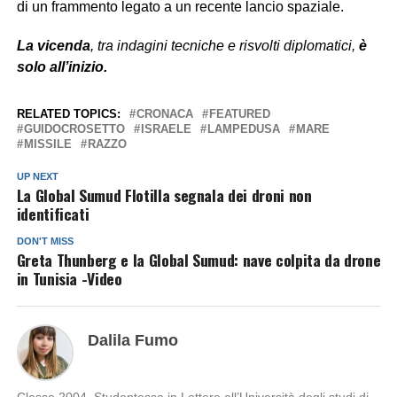
di un frammento legato a un recente lancio spaziale.
La vicenda
, tra indagini tecniche e risvolti diplomatici,
è
solo all’inizio.
RELATED TOPICS:
CRONACA
FEATURED
GUIDOCROSETTO
ISRAELE
LAMPEDUSA
MARE
MISSILE
RAZZO
UP NEXT
La Global Sumud Flotilla segnala dei droni non
identificati
DON'T MISS
Greta Thunberg e la Global Sumud: nave colpita da drone
in Tunisia -Video
Dalila Fumo
Classe 2004. Studentessa in Lettere all’Università degli studi di