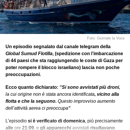
Foto: Giornale la Voce
Un episodio segnalato dal canale telegram della
Global Sumud Flotilla
, (spedizione con l’imbarcazione
di 44 paesi che sta raggiungendo le coste di Gaza per
poter rompere il blocco israeliano) lascia non poche
preoccupazioni.
Ecco quanto dichiarato:
“Si sono avvistati più droni,
la cui origine non è stata ancora identificata
, vicino alla
flotta e che la seguono.
Questo improvviso aumento
dell’attività aerea ci preoccupa
“
L’episodio
si è verificato
di domenica
, più precisamente
alle
ore
21:09
, e
gli apparecchi
avvistati
risultavano