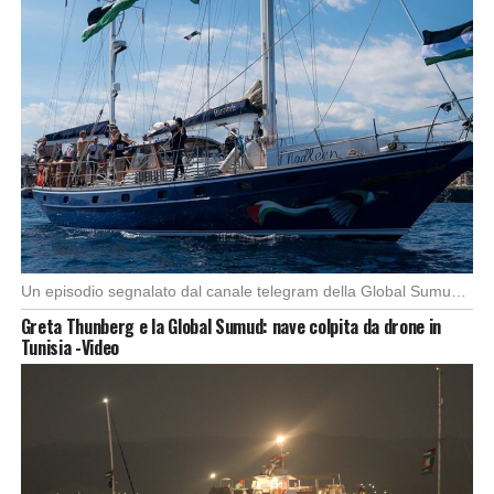
Un episodio segnalato dal canale telegram della Global Sumud Flotilla, (spedizione con l’imbarcazione di 44 […]
Greta Thunberg e la Global Sumud: nave colpita da drone in
Tunisia -Video