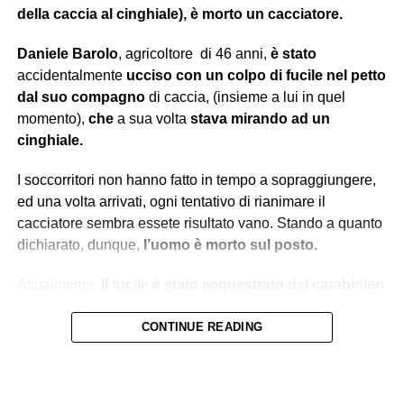
della caccia al cinghiale), è morto un cacciatore.
Daniele Barolo
, agricoltore
di 46 anni,
è stato
accidentalmente
ucciso con un colpo di fucile nel petto
dal suo compagno
di caccia, (insieme a lui in quel
momento),
che
a sua volta
stava mirando ad un
cinghiale.
I soccorritori non hanno fatto in tempo a sopraggiungere,
ed una volta arrivati, ogni tentativo di rianimare il
cacciatore sembra essete risultato vano. Stando a quanto
dichiarato, dunque,
l’uomo è morto sul posto.
Attualmente,
il fucile è stato sequestrato dai carabinieri
intenti a fare ulteriori indagini per poter comprendere
quale traiettoria abbia seguito il proiettile.
CONTINUE READING