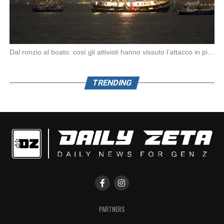
Dal ronzio al boato: così gli attivisti hanno vissuto l’attacco in piena notte. Nella notte […]
TRENDING
PARTNERS