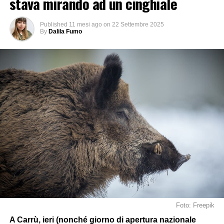
stava mirando ad un cinghiale
Published
11 mesi ago
on
22 Settembre 2025
By
Dalila Fumo
Foto: Freepik
A Carrù, ieri (nonché giorno di apertura nazionale