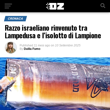
CRONACA
Razzo israeliano rinvenuto tra
Lampedusa e l’isolotto di Lampione
Published
11 mesi ago
on
10 Settembre 2025
By
Dalila Fumo