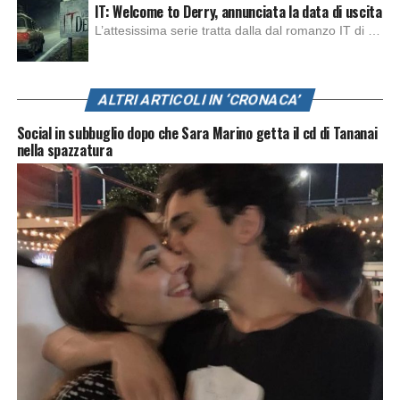
IT: Welcome to Derry, annunciata la data di uscita
L’attesissima serie tratta dalla dal romanzo IT di Stephen King, arriverà anche in Italia, molto prima del previsto, dato che nei giorni precedenti HBO Max ha rivelato la data di uscita negli Stati Uniti, è giunto il momento anche per l’Italia. La nuova serie drammatica creata dal regista Andy Muschietti, basata sul romanzo best seller […]
ALTRI ARTICOLI IN ‘CRONACA’
Social in subbuglio dopo che Sara Marino getta il cd di Tananai
nella spazzatura
L’equipaggio si è svegliato di corsa e ha cercato di
mettersi in salvo. Oltre a Greta, sulla nave c’erano anche
Yasemin Acar
e
Thiago
Avila
, figure chiave
nell’organizzazione della
Flotilla
.
L’azione fa parte di una protesta internazionale e
partecipata
contro l’invasione israeliana a
Gaza
.
La
delegazione stava navigando vicino al porto tunisino di
Sidi Bou Said
quando è avvenuto l’attacco.