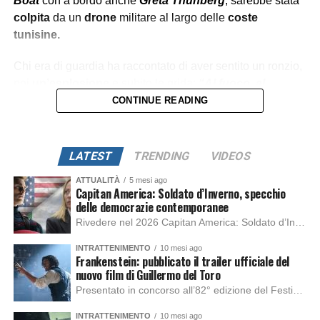
Boat
con a bordo anche
Greta Thunberg
, sarebbe stata
colpita
da un
drone
militare al largo delle
coste
tunisine.
Chi era di guardia ha raccontato di aver sentito un ronzio,
poi
un’esplosione
e subito le grida:
“Al fuoco, al
fuoco!”.
CONTINUE READING
LATEST
TRENDING
VIDEOS
ATTUALITÀ
5 mesi ago
Capitan America: Soldato d’Inverno, specchio
delle democrazie contemporanee
Rivedere nel 2026 Capitan America: Soldato d’Inverno, fa notare elementi delle democrazie moderne attuali che presentano un impatto diretto con il pubblico e il richiamo della forza di volontà e il pensiero critico del singolo. Captain America: Soldato d’Inverno (Captain America: The Winter Soldier nella versione originale) è il secondo film del supereroe della Marvel […]
INTRATTENIMENTO
10 mesi ago
Frankenstein: pubblicato il trailer ufficiale del
nuovo film di Guillermo del Toro
Presentato in concorso all’82° edizione del Festival del Cinema di Venezia, con l’impeccabile interpretazione di Oscar Isaac, Jacob Elordi, Mia Goth e Christoph Waltz, è stato pubblicato il trailer finale della nuova trasposizione cinematografica di Frankenstein firmata dal regista Guillermo del Toro. Sarà disponibile in anteprima nei cinema selezionati dal 22 ottobre e sulla piattaforma […]
INTRATTENIMENTO
10 mesi ago