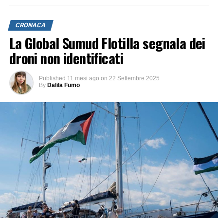
CRONACA
La Global Sumud Flotilla segnala dei
droni non identificati
Published
11 mesi ago
on
22 Settembre 2025
By
Dalila Fumo