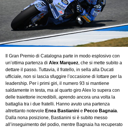
stagione. La sensazione è che il futuro della Formula 1
abbia già preso la residenza a Bologna.
Flop
Ferrari
Ogni anno Monza rappresenta il banco di prova più
atteso. Ogni anno la Ferrari arriva carica di sogni e
Il Gran Premio di Catalogna parte in modo esplosivo con
promesse, e troppo spesso se ne va con un’amara realtà.
un’ottima partenza di
Alex Marquez
, che si mette subito a
Leclerc ha chiuso quarto, vicino al podio ma lontano dalla
dettare il passo. Tuttavia, il fratello, in sella alla Ducati
vittoria, mentre il weekend nel complesso ha confermato
ufficiale, non si lascia sfuggire l’occasione di lottare per la
che la Rossa, pur competitiva, fatica ancora a tenere il
leadership. Per i primi giri, il numero 93 si mantiene
passo di Red Bull e McLaren. I tifosi hanno applaudito,
saldamente in testa, ma al quarto giro Alex lo supera con
ma lo hanno fatto più per amore che per reale
delle traiettorie incredibili, aprendo ancora una volta la
soddisfazione.
battaglia tra i due fratelli. Hanno avuto una partenza
altrettanto notevole
Enea Bastianini
e
Pecco Bagnaia
.
George Russell
Dalla nona posizione, Bastianini si è subito messo
Quinto al traguardo, ma con una gara quasi invisibile. La
all’inseguimento del podio, mentre Bagnaia ha recuperato
Mercedes non vive un momento brillante, ma ci si