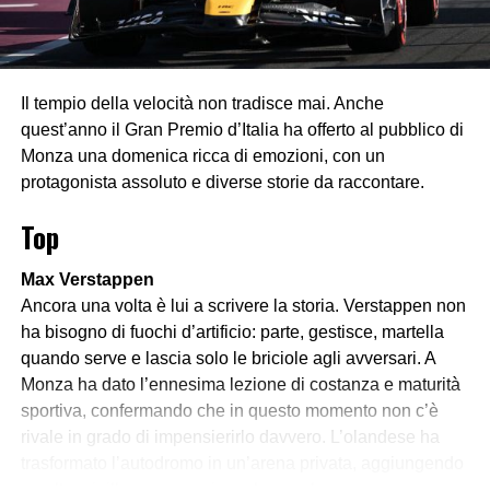
Il tempio della velocità non tradisce mai. Anche
quest’anno il Gran Premio d’Italia ha offerto al pubblico di
Monza una domenica ricca di emozioni, con un
protagonista assoluto e diverse storie da raccontare.
Top
Max Verstappen
Ancora una volta è lui a scrivere la storia. Verstappen non
ha bisogno di fuochi d’artificio: parte, gestisce, martella
quando serve e lascia solo le briciole agli avversari. A
Monza ha dato l’ennesima lezione di costanza e maturità
sportiva, confermando che in questo momento non c’è
rivale in grado di impensierirlo davvero. L’olandese ha
trasformato l’autodromo in un’arena privata, aggiungendo
un altro sigillo a una carriera che sembra non conoscere