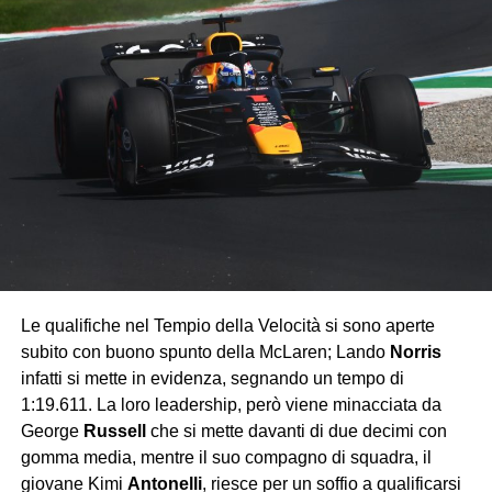
dopo una lunga battaglia con il fratello Marc Marquez, sul
secondo gradino del podio e infine un fantastico Enea
Bastianini.
Le qualifiche nel Tempio della Velocità si sono aperte
subito con buono spunto della McLaren; Lando
Norris
infatti si mette in evidenza, segnando un tempo di
1:19.611.
La loro leadership, però viene minacciata da
George
Russell
che si mette davanti di due decimi con
gomma media, mentre il suo compagno di squadra, il
giovane Kimi
Antonelli
, riesce per un soffio a qualificarsi