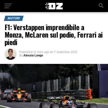
MOTORI
F1: Verstappen imprendibile a
Monza, McLaren sul podio, Ferrari ai
piedi
Published
11 mesi ago
on
7 Settembre 2025
By
Alessio Longo