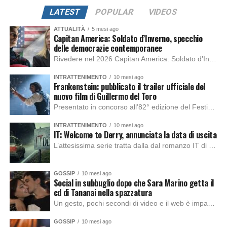
LATEST
POPULAR
VIDEOS
ATTUALITÀ
5 mesi ago
Capitan America: Soldato d’Inverno, specchio
delle democrazie contemporanee
Rivedere nel 2026 Capitan America: Soldato d’Inverno, fa notare elementi delle democrazie moderne attuali che presentano un impatto diretto con il pubblico e il richiamo della forza di volontà e il pensiero critico del singolo. Captain America: Soldato d’Inverno (Captain America: The Winter Soldier nella versione originale) è il secondo film del supereroe della Marvel […]
INTRATTENIMENTO
10 mesi ago
Frankenstein: pubblicato il trailer ufficiale del
nuovo film di Guillermo del Toro
Presentato in concorso all’82° edizione del Festival del Cinema di Venezia, con l’impeccabile interpretazione di Oscar Isaac, Jacob Elordi, Mia Goth e Christoph Waltz, è stato pubblicato il trailer finale della nuova trasposizione cinematografica di Frankenstein firmata dal regista Guillermo del Toro. Sarà disponibile in anteprima nei cinema selezionati dal 22 ottobre e sulla piattaforma […]
INTRATTENIMENTO
10 mesi ago
IT: Welcome to Derry, annunciata la data di uscita
L’attesissima serie tratta dalla dal romanzo IT di Stephen King, arriverà anche in Italia, molto prima del previsto, dato che nei giorni precedenti HBO Max ha rivelato la data di uscita negli Stati Uniti, è giunto il momento anche per l’Italia. La nuova serie drammatica creata dal regista Andy Muschietti, basata sul romanzo best seller […]
GOSSIP
10 mesi ago
Social in subbuglio dopo che Sara Marino getta il
cd di Tananai nella spazzatura
Un gesto, pochi secondi di video e il web è impazzito. Nella serata di domenica, Sara Marino, ex compagna di Tananai, ha pubblicato su Instagram una storia che non lasciava spazio a interpretazioni: il cd del cantante finiva dritto nella spazzatura. Un segnale forte e simbolico allo stesso tempo. Questa vicenda arriva dopo altre indicazioni […]
GOSSIP
10 mesi ago