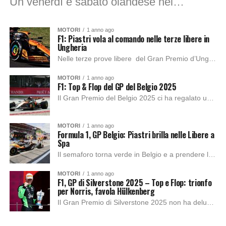
Un venerdì e sabato olandese nel segno della McLaren, con Lando Norris assoluto protagonista delle tre sessioni di prove libere a Zandvoort. Il britannico ha firmato...
MOTORI
1 anno ago
F1: Piastri vola al comando nelle terze libere in
Ungheria
Nelle terze prove libere del Gran Premio d’Ungheria 2025, McLaren continua a dominare: Oscar Piastri ha infatti piazzato il miglior tempo, prendendosi con autorità la scena...
MOTORI
1 anno ago
F1: Top & Flop del GP del Belgio 2025
Il Gran Premio del Belgio 2025 ci ha regalato uno di quei weekend in cui la Formula 1 si trasforma in una serie Netflix dal vivo:...
MOTORI
1 anno ago
Formula 1, GP Belgio: Piastri brilla nelle Libere a
Spa
Il semaforo torna verde in Belgio e a prendere la scena è Oscar Piastri. L’australiano della McLaren firma il miglior tempo nell’unica sessione di prove libere...
MOTORI
1 anno ago
F1, GP di Silverstone 2025 – Top e Flop: trionfo
per Norris, favola Hülkenberg
Il Gran Premio di Silverstone 2025 non ha deluso le aspettative: pubblico in visibilio, meteo ballerino, battaglie corpo a corpo e una classifica finale che ha...