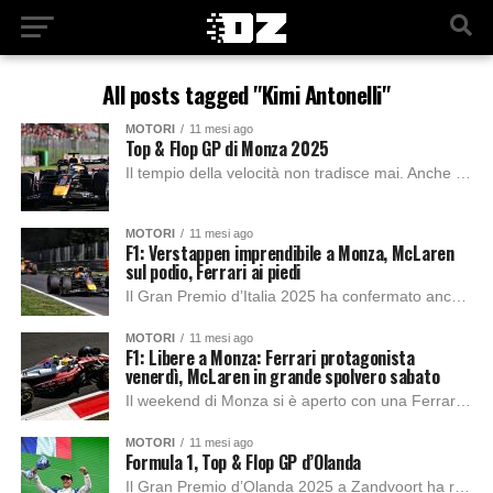
All posts tagged "Kimi Antonelli"
MOTORI
11 mesi ago
Top & Flop GP di Monza 2025
Il tempio della velocità non tradisce mai. Anche quest’anno il Gran Premio d’Italia ha offerto al pubblico di Monza una domenica ricca di emozioni, con un...
MOTORI
11 mesi ago
F1: Verstappen imprendibile a Monza, McLaren
sul podio, Ferrari ai piedi
Il Gran Premio d’Italia 2025 ha confermato ancora una volta lo strapotere di Max Verstappen, capace di dominare sul circuito di Monza con la solita freddezza...
MOTORI
11 mesi ago
F1: Libere a Monza: Ferrari protagonista
venerdì, McLaren in grande spolvero sabato
Il weekend di Monza si è aperto con una Ferrari subito sugli scudi. Nella prima sessione di prove libere, infatti, è stato Lewis Hamilton a piazzare...
MOTORI
11 mesi ago
Formula 1, Top & Flop GP d’Olanda
Il Gran Premio d’Olanda 2025 a Zandvoort ha regalato emozioni, colpi di scena e verdetti pesanti in ottica mondiale. McLaren ha dominato il weekend con Oscar...