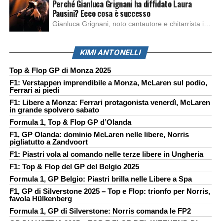
Perché Gianluca Grignani ha diffidato Laura
Pausini? Ecco cosa è successo
Gianluca Grignani, noto cantautore e chitarrista italiano, ha recentemente inviato una diffida formale a Laura Pausini. Al centro dello scontro sembra esserci il brano più amato del cantautore italiano, nonché “la mia storia tra le dita”, che la Pausina ha reinterpretato per “Io canto 2” in varie lingue (Italiano, Spagnolo, Portoghese e Francese), dichiarando pubblicamente […]
KIMI ANTONELLI
Top & Flop GP di Monza 2025
F1: Verstappen imprendibile a Monza, McLaren sul podio,
Ferrari ai piedi
F1: Libere a Monza: Ferrari protagonista venerdì, McLaren
in grande spolvero sabato
Formula 1, Top & Flop GP d’Olanda
F1, GP Olanda: dominio McLaren nelle libere, Norris
pigliatutto a Zandvoort
F1: Piastri vola al comando nelle terze libere in Ungheria
F1: Top & Flop del GP del Belgio 2025
Formula 1, GP Belgio: Piastri brilla nelle Libere a Spa
F1, GP di Silverstone 2025 – Top e Flop: trionfo per Norris,
favola Hülkenberg
Formula 1, GP di Silverstone: Norris comanda le FP2