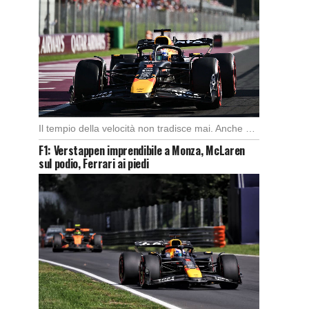
Il tempio della velocità non tradisce mai. Anche quest’anno il Gran Premio d’Italia ha offerto […]
F1: Verstappen imprendibile a Monza, McLaren
sul podio, Ferrari ai piedi