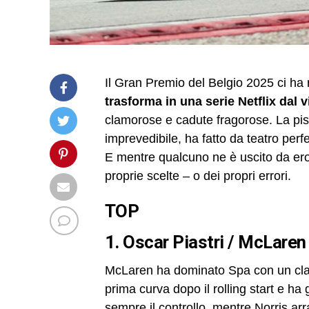
Il Gran Premio del Belgio 2025 ci ha 
trasforma in una serie Netflix dal v
clamorose e cadute fragorose. La pi
imprevedibile, ha fatto da teatro perf
E mentre qualcuno ne è uscito da eroe,
proprie scelte – o dei propri errori.
TOP
1. Oscar Piastri / McLare
McLaren ha dominato Spa con un clam
prima curva dopo il rolling start e ha
sempre il controllo, mentre Norris ar