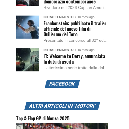
democrazie contemporanee
Rivedere nel 2026 Capitan America: Soldato d’Inverno, fa notare elementi delle democrazie moderne attuali che presentano un impatto diretto con il pubblico e il richiamo della forza di volontà e il pensiero critico del singolo. Captain America: Soldato d’Inverno (Captain America: The Winter Soldier nella versione originale) è il secondo film del supereroe della Marvel […]
INTRATTENIMENTO
10 mesi ago
Frankenstein: pubblicato il trailer
ufficiale del nuovo film di
Guillermo del Toro
Presentato in concorso all’82° edizione del Festival del Cinema di Venezia, con l’impeccabile interpretazione di Oscar Isaac, Jacob Elordi, Mia Goth e Christoph Waltz, è stato pubblicato il trailer finale della nuova trasposizione cinematografica di Frankenstein firmata dal regista Guillermo del Toro. Sarà disponibile in anteprima nei cinema selezionati dal 22 ottobre e sulla piattaforma […]
INTRATTENIMENTO
10 mesi ago
IT: Welcome to Derry, annunciata
la data di uscita
L’attesissima serie tratta dalla dal romanzo IT di Stephen King, arriverà anche in Italia, molto prima del previsto, dato che nei giorni precedenti HBO Max ha rivelato la data di uscita negli Stati Uniti, è giunto il momento anche per l’Italia. La nuova serie drammatica creata dal regista Andy Muschietti, basata sul romanzo best seller […]
FACEBOOK
ALTRI ARTICOLI IN ‘MOTORI’
Top & Flop GP di Monza 2025