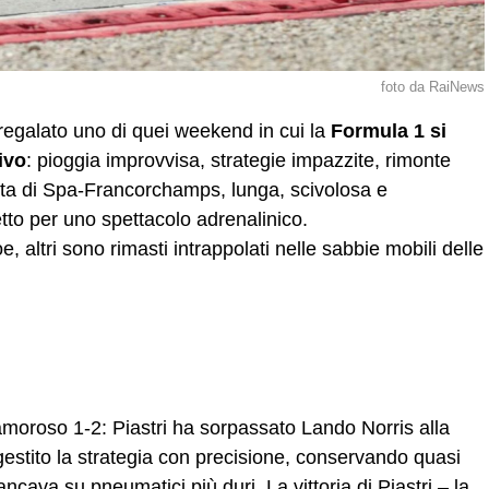
foto da RaiNews
regalato uno di quei weekend in cui la
Formula 1 si
ivo
: pioggia improvvisa, strategie impazzite, rimonte
sta di Spa‑Francorchamps, lunga, scivolosa e
etto per uno spettacolo adrenalinico.
 altri sono rimasti intrappolati nelle sabbie mobili delle
n
oroso 1‑2: Piastri ha sorpassato Lando Norris alla
 gestito la strategia con precisione, conservando quasi
rancava su pneumatici più duri
.
La vittoria di Piastri – la