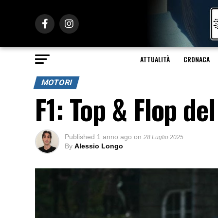
ATTUALITÀ
CRONACA
MOTORI
F1: Top & Flop de
Published
1 anno ago
on
28 Luglio 2025
By
Alessio Longo