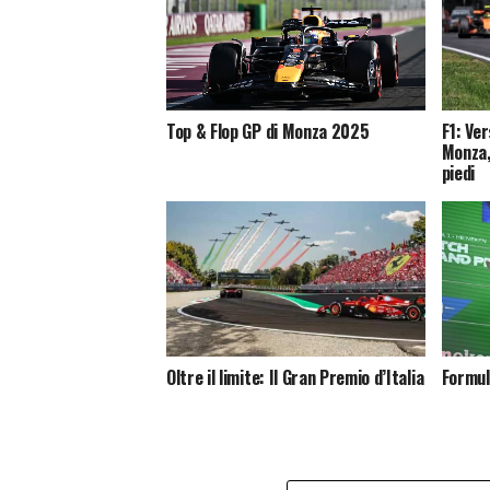
F1: Ve
Top & Flop GP di Monza 2025
Monza,
piedi
Oltre il limite: Il Gran Premio d’Italia
Formul