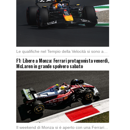
Le qualifiche nel Tempio della Velocità si sono aperte subito con buono spunto della McLaren; […]
F1: Libere a Monza: Ferrari protagonista venerdì,
McLaren in grande spolvero sabato
Il weekend di Monza si è aperto con una Ferrari subito sugli scudi. Nella prima […]