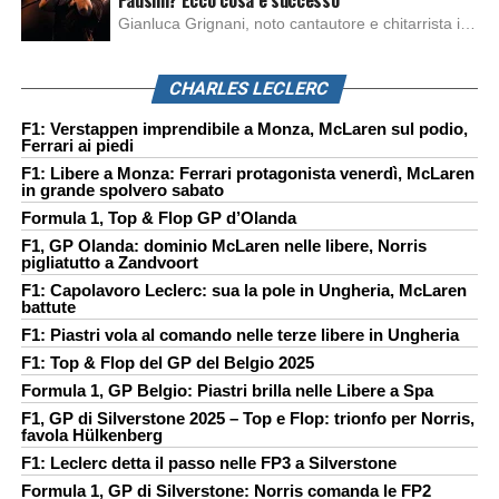
Pausini? Ecco cosa è successo
Gianluca Grignani, noto cantautore e chitarrista italiano, ha recentemente inviato una diffida formale a Laura Pausini. Al centro dello scontro sembra esserci il brano più amato del cantautore italiano, nonché “la mia storia tra le dita”, che la Pausina ha reinterpretato per “Io canto 2” in varie lingue (Italiano, Spagnolo, Portoghese e Francese), dichiarando pubblicamente […]
CHARLES LECLERC
F1: Verstappen imprendibile a Monza, McLaren sul podio,
Ferrari ai piedi
F1: Libere a Monza: Ferrari protagonista venerdì, McLaren
in grande spolvero sabato
Formula 1, Top & Flop GP d’Olanda
F1, GP Olanda: dominio McLaren nelle libere, Norris
pigliatutto a Zandvoort
F1: Capolavoro Leclerc: sua la pole in Ungheria, McLaren
battute
F1: Piastri vola al comando nelle terze libere in Ungheria
F1: Top & Flop del GP del Belgio 2025
Formula 1, GP Belgio: Piastri brilla nelle Libere a Spa
F1, GP di Silverstone 2025 – Top e Flop: trionfo per Norris,
favola Hülkenberg
F1: Leclerc detta il passo nelle FP3 a Silverstone
Formula 1, GP di Silverstone: Norris comanda le FP2