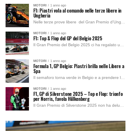
MOTORI
1 anno ago
F1: Piastri vola al comando nelle terze libere in
Ungheria
Nelle terze prove libere del Gran Premio d’Ungheria 2025, McLaren continua a dominare: Oscar Piastri ha infatti piazzato il miglior tempo, prendendosi con autorità la scena...
MOTORI
1 anno ago
F1: Top & Flop del GP del Belgio 2025
Il Gran Premio del Belgio 2025 ci ha regalato uno di quei weekend in cui la Formula 1 si trasforma in una serie Netflix dal vivo:...
MOTORI
1 anno ago
Formula 1, GP Belgio: Piastri brilla nelle Libere a
Spa
Il semaforo torna verde in Belgio e a prendere la scena è Oscar Piastri. L’australiano della McLaren firma il miglior tempo nell’unica sessione di prove libere...
MOTORI
1 anno ago
F1, GP di Silverstone 2025 – Top e Flop: trionfo
per Norris, favola Hülkenberg
Il Gran Premio di Silverstone 2025 non ha deluso le aspettative: pubblico in visibilio, meteo ballerino, battaglie corpo a corpo e una classifica finale che ha...