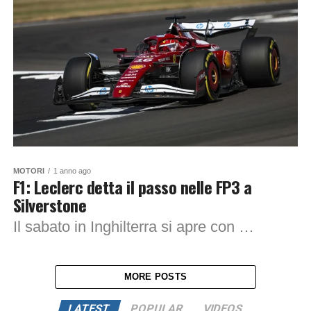
MOTORI
1 anno ago
F1: Leclerc detta il passo nelle FP3 a
Silverstone
Il sabato in Inghilterra si apre con la terza sessione di prove libere e le condizioni meteo si presentano incerte, con un cielo coperto di nuvole...
MORE POSTS
LATEST
POPULAR
VIDEOS