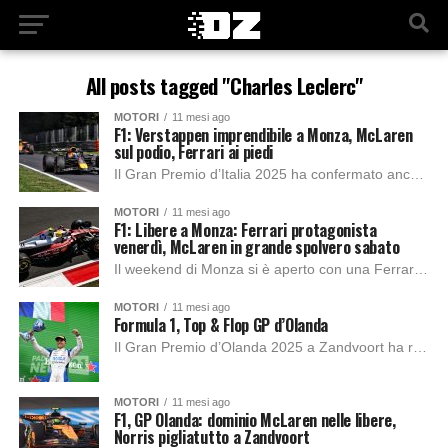
All posts tagged "Charles Leclerc"
MOTORI
11 mesi ago
F1: Verstappen imprendibile a Monza, McLaren
sul podio, Ferrari ai piedi
Il Gran Premio d’Italia 2025 ha confermato ancora una volta lo strapotere di Max Verstappen, capace di dominare sul circuito di Monza con la solita freddezza...
MOTORI
11 mesi ago
F1: Libere a Monza: Ferrari protagonista
venerdì, McLaren in grande spolvero sabato
Il weekend di Monza si è aperto con una Ferrari subito sugli scudi. Nella prima sessione di prove libere, infatti, è stato Lewis Hamilton a piazzare...
MOTORI
11 mesi ago
Formula 1, Top & Flop GP d’Olanda
Il Gran Premio d’Olanda 2025 a Zandvoort ha regalato emozioni, colpi di scena e verdetti pesanti in ottica mondiale. McLaren ha dominato il weekend con Oscar...
MOTORI
11 mesi ago
F1, GP Olanda: dominio McLaren nelle libere,
Norris pigliatutto a Zandvoort