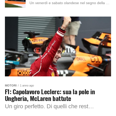
Un venerdì e sabato olandese nel segno della McLaren, con Lando Norris assoluto protagonista delle tre sessioni di prove libere a Zandvoort. Il britannico ha firmato...
MOTORI
1 anno ago
F1: Capolavoro Leclerc: sua la pole in
Ungheria, McLaren battute
Un giro perfetto. Di quelli che restano. Charles Leclerc accende il sabato del Gran Premio d’Ungheria e con una magia sul giro secco si prende la...