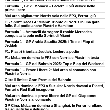
Formula 1, GP di Monaco – Leclerc il più veloce nelle
prime libere
McLaren pigliatutto: Norris vola nelle FP3, Ferrari giù
F1- Sprint Race GP Miami: Trionfo di Norris in una gara
folle. Sul podio anche Piastri e Hamilton
Formula 1 – Antonelli da sogno: il rookie Mercedes
conquista la pole nella Sprint di Miami
Formula 1 – GP Arabia Saudita 2025: i Top e i Flop di
Jeddah
F1: Piastri trionfa a Jeddah, Leclerc a podio
F1: McLaren domina le FP3 con Norris e Piastri in testa
Formula 1 – GP del Bahrain 2025: Top e Flop del Weekend
Formula 1 – Prove Libere 2: McLaren al comando con
Piastri e Norris
Oltre il limite: Gran Premio del Bahrain
McLaren domina le FP3 a Suzuka: Norris davanti a Piastri,
Ferrari e Red Bull inseguono
McLaren domina le prove libere del GP del Giappone:
Piastri e Norris al comando
GP Cina: McLaren domina a Shanghai, le Ferrari crollano
tra squalifiche e delusioni