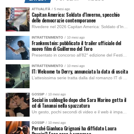
ATTUALITÀ
5 mesi ago
Capitan America: Soldato d’Inverno, specchio
delle democrazie contemporanee
Rivedere nel 2026 Capitan America: Soldato d’Inverno, fa notare elementi delle democrazie moderne attuali che presentano un impatto diretto con il pubblico e il richiamo della forza di volontà e il pensiero critico del singolo. Captain America: Soldato d’Inverno (Captain America: The Winter Soldier nella versione originale) è il secondo film del supereroe della Marvel […]
INTRATTENIMENTO
10 mesi ago
Frankenstein: pubblicato il trailer ufficiale del
nuovo film di Guillermo del Toro
Presentato in concorso all’82° edizione del Festival del Cinema di Venezia, con l’impeccabile interpretazione di Oscar Isaac, Jacob Elordi, Mia Goth e Christoph Waltz, è stato pubblicato il trailer finale della nuova trasposizione cinematografica di Frankenstein firmata dal regista Guillermo del Toro. Sarà disponibile in anteprima nei cinema selezionati dal 22 ottobre e sulla piattaforma […]
INTRATTENIMENTO
10 mesi ago
IT: Welcome to Derry, annunciata la data di uscita
L’attesissima serie tratta dalla dal romanzo IT di Stephen King, arriverà anche in Italia, molto prima del previsto, dato che nei giorni precedenti HBO Max ha rivelato la data di uscita negli Stati Uniti, è giunto il momento anche per l’Italia. La nuova serie drammatica creata dal regista Andy Muschietti, basata sul romanzo best seller […]
GOSSIP
10 mesi ago
Social in subbuglio dopo che Sara Marino getta il
cd di Tananai nella spazzatura
Un gesto, pochi secondi di video e il web è impazzito. Nella serata di domenica, Sara Marino, ex compagna di Tananai, ha pubblicato su Instagram una storia che non lasciava spazio a interpretazioni: il cd del cantante finiva dritto nella spazzatura. Un segnale forte e simbolico allo stesso tempo. Questa vicenda arriva dopo altre indicazioni […]
GOSSIP
10 mesi ago
Perché Gianluca Grignani ha diffidato Laura