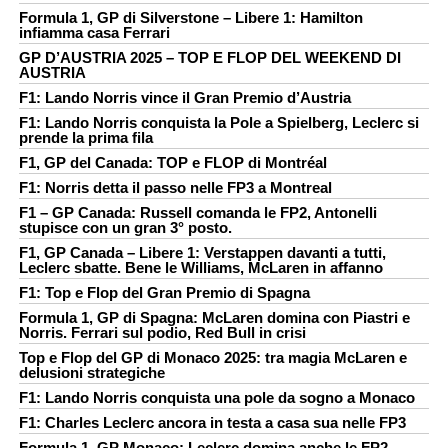
Formula 1, GP di Silverstone – Libere 1: Hamilton
infiamma casa Ferrari
GP D’AUSTRIA 2025 – TOP E FLOP DEL WEEKEND DI
AUSTRIA
F1: Lando Norris vince il Gran Premio d’Austria
F1: Lando Norris conquista la Pole a Spielberg, Leclerc si
prende la prima fila
F1, GP del Canada: TOP e FLOP di Montréal
F1: Norris detta il passo nelle FP3 a Montreal
F1 – GP Canada: Russell comanda le FP2, Antonelli
stupisce con un gran 3° posto.
F1, GP Canada – Libere 1: Verstappen davanti a tutti,
Leclerc sbatte. Bene le Williams, McLaren in affanno
F1: Top e Flop del Gran Premio di Spagna
Formula 1, GP di Spagna: McLaren domina con Piastri e
Norris. Ferrari sul podio, Red Bull in crisi
Top e Flop del GP di Monaco 2025: tra magia McLaren e
delusioni strategiche
F1: Lando Norris conquista una pole da sogno a Monaco
F1: Charles Leclerc ancora in testa a casa sua nelle FP3
Formula 1, GP Monaco: Leclerc domina anche le FP2