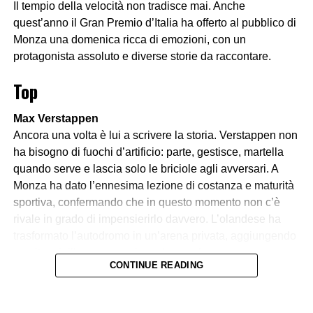
Il tempio della velocità non tradisce mai. Anche
quest’anno il Gran Premio d’Italia ha offerto al pubblico di
Monza una domenica ricca di emozioni, con un
protagonista assoluto e diverse storie da raccontare.
Top
Max Verstappen
Ancora una volta è lui a scrivere la storia. Verstappen non
ha bisogno di fuochi d’artificio: parte, gestisce, martella
quando serve e lascia solo le briciole agli avversari. A
Monza ha dato l’ennesima lezione di costanza e maturità
sportiva, confermando che in questo momento non c’è
rivale in grado di impensierirlo davvero. L’olandese ha
trasformato l’autodromo in un’arena privata, aggiungendo
un altro sigillo a una carriera che sembra non conoscere
CONTINUE READING
soste.
Lando Norris