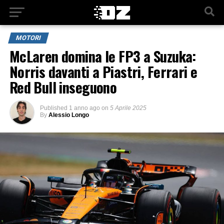
MOTORI
McLaren domina le FP3 a Suzuka:
Norris davanti a Piastri, Ferrari e
Red Bull inseguono
Published
1 anno ago
on
5 Aprile 2025
By
Alessio Longo