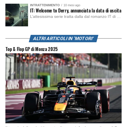
INTRATTENIMENTO
10 mesi ago
Alex Marquez vince il Gran Premio catalano con forza,
IT: Welcome to Derry, annunciata la data di uscita
dopo una lunga battaglia con il fratello Marc Marquez, sul
L’attesissima serie tratta dalla dal romanzo IT di Stephen King, arriverà anche in Italia, molto prima del previsto, dato che nei giorni precedenti HBO Max ha rivelato la data di uscita negli Stati Uniti, è giunto il momento anche per l’Italia. La nuova serie drammatica creata dal regista Andy Muschietti, basata sul romanzo best seller […]
secondo gradino del podio e infine un fantastico Enea
Bastianini.
ALTRI ARTICOLI IN ‘MOTORI’
Top & Flop GP di Monza 2025