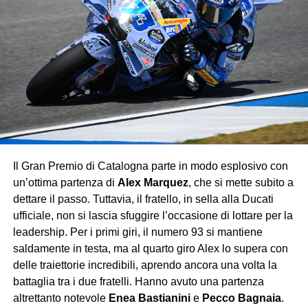
con una gara solida e priva di errori.
La corsa ha invece riservato amarezze per
Nico
Hülkenberg
, fermato da un problema tecnico prima
ancora del via, e per
Fernando Alonso
, costretto al ritiro
a metà gara per un guasto che ha interrotto il weekend
dell’Aston Martin.
Con questo successo, Verstappen consolida
ulteriormente la sua leadership iridata, lasciando poche
speranze agli avversari: la Red Bull continua a viaggiare
Il Gran Premio di Catalogna parte in modo esplosivo con
su un altro pianeta, mentre Ferrari e McLaren si
un’ottima partenza di
Alex Marquez
, che si mette subito a
contendono soltanto le briciole di un dominio che sembra
dettare il passo. Tuttavia, il fratello, in sella alla Ducati
destinato a durare.
ufficiale, non si lascia sfuggire l’occasione di lottare per la
leadership. Per i primi giri, il numero 93 si mantiene
saldamente in testa, ma al quarto giro Alex lo supera con
delle traiettorie incredibili, aprendo ancora una volta la
battaglia tra i due fratelli. Hanno avuto una partenza
altrettanto notevole
Enea Bastianini
e
Pecco Bagnaia
.