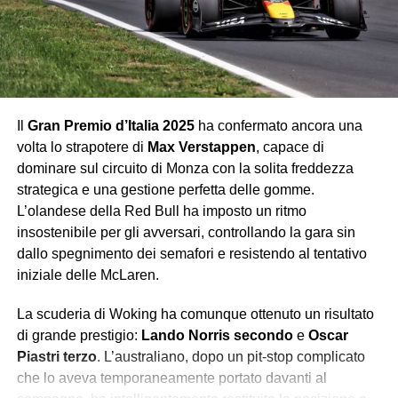
Flop
Ferrari
Ogni anno Monza rappresenta il banco di prova più
atteso. Ogni anno la Ferrari arriva carica di sogni e
promesse, e troppo spesso se ne va con un’amara realtà.
Il
Gran Premio d’Italia 2025
ha confermato ancora una
Leclerc ha chiuso quarto, vicino al podio ma lontano dalla
volta lo strapotere di
Max Verstappen
, capace di
vittoria, mentre il weekend nel complesso ha confermato
dominare sul circuito di Monza con la solita freddezza
che la Rossa, pur competitiva, fatica ancora a tenere il
strategica e una gestione perfetta delle gomme.
passo di Red Bull e McLaren. I tifosi hanno applaudito,
L’olandese della Red Bull ha imposto un ritmo
ma lo hanno fatto più per amore che per reale
insostenibile per gli avversari, controllando la gara sin
soddisfazione.
dallo spegnimento dei semafori e resistendo al tentativo
iniziale delle McLaren.
George Russell
Quinto al traguardo, ma con una gara quasi invisibile. La
La scuderia di Woking ha comunque ottenuto un risultato
Mercedes non vive un momento brillante, ma ci si
di grande prestigio:
Lando Norris secondo
e
Oscar
aspettava da Russell almeno la capacità di infastidire le
Piastri terzo
. L’australiano, dopo un pit-stop complicato
Ferrari o inserirsi nella lotta per il podio. Invece, il suo GP
che lo aveva temporaneamente portato davanti al
è stato privo di guizzi, segnato da un ritmo ordinario e da