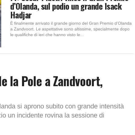
d’Olanda, sul podio un grande Isack
Hadjar
È finalmente arrivato il grande giorno del Gran Premio d’Olanda
a Zandvoort. Le aspettative sono altissime, specialmente dopo
le qualifiche di ieri che hanno visto le...
de la Pole a Zandvoort,
landa si aprono subito con grande intensità
izio un incidente rovina la sessione di