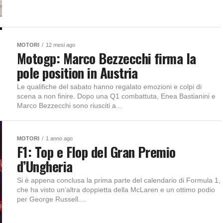
MOTORI
12 mesi ago
Motogp: Marco Bezzecchi firma la
pole position in Austria
Le qualifiche del sabato hanno regalato emozioni e colpi di
scena a non finire. Dopo una Q1 combattuta, Enea Bastianini e
Marco Bezzecchi sono riusciti a...
MOTORI
1 anno ago
F1: Top e Flop del Gran Premio
d’Ungheria
Si è appena conclusa la prima parte del calendario di Formula 1,
che ha visto un’altra doppietta della McLaren e un ottimo podio
per George Russell....