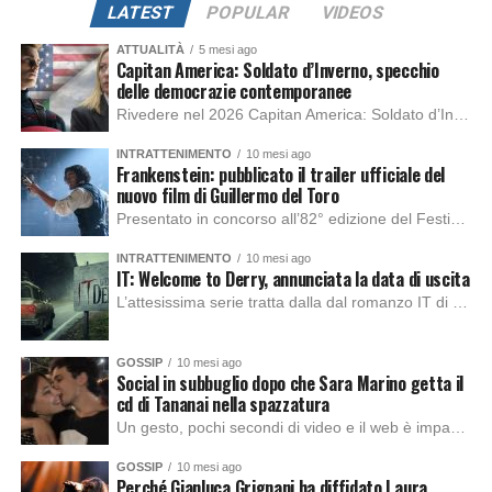
LATEST
POPULAR
VIDEOS
ATTUALITÀ
5 mesi ago
Capitan America: Soldato d’Inverno, specchio
delle democrazie contemporanee
Rivedere nel 2026 Capitan America: Soldato d’Inverno, fa notare elementi delle democrazie moderne attuali che presentano un impatto diretto con il pubblico e il richiamo della forza di volontà e il pensiero critico del singolo. Captain America: Soldato d’Inverno (Captain America: The Winter Soldier nella versione originale) è il secondo film del supereroe della Marvel […]
INTRATTENIMENTO
10 mesi ago
Frankenstein: pubblicato il trailer ufficiale del
nuovo film di Guillermo del Toro
Presentato in concorso all’82° edizione del Festival del Cinema di Venezia, con l’impeccabile interpretazione di Oscar Isaac, Jacob Elordi, Mia Goth e Christoph Waltz, è stato pubblicato il trailer finale della nuova trasposizione cinematografica di Frankenstein firmata dal regista Guillermo del Toro. Sarà disponibile in anteprima nei cinema selezionati dal 22 ottobre e sulla piattaforma […]
INTRATTENIMENTO
10 mesi ago
IT: Welcome to Derry, annunciata la data di uscita
L’attesissima serie tratta dalla dal romanzo IT di Stephen King, arriverà anche in Italia, molto prima del previsto, dato che nei giorni precedenti HBO Max ha rivelato la data di uscita negli Stati Uniti, è giunto il momento anche per l’Italia. La nuova serie drammatica creata dal regista Andy Muschietti, basata sul romanzo best seller […]
GOSSIP
10 mesi ago
Social in subbuglio dopo che Sara Marino getta il
cd di Tananai nella spazzatura
Un gesto, pochi secondi di video e il web è impazzito. Nella serata di domenica, Sara Marino, ex compagna di Tananai, ha pubblicato su Instagram una storia che non lasciava spazio a interpretazioni: il cd del cantante finiva dritto nella spazzatura. Un segnale forte e simbolico allo stesso tempo. Questa vicenda arriva dopo altre indicazioni […]
GOSSIP
10 mesi ago
Perché Gianluca Grignani ha diffidato Laura