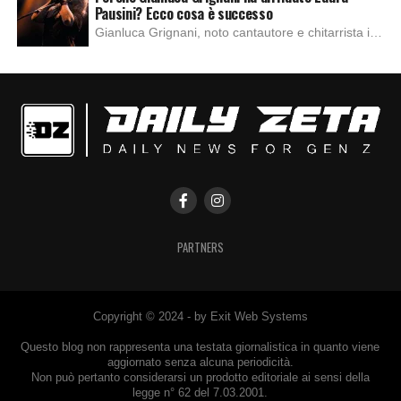
Pausini? Ecco cosa è successo
Gianluca Grignani, noto cantautore e chitarrista italiano, ha recentemente inviato una diffida formale a Laura Pausini. Al centro dello scontro sembra esserci il brano più amato del cantautore italiano, nonché “la mia storia tra le dita”, che la Pausina ha reinterpretato per “Io canto 2” in varie lingue (Italiano, Spagnolo, Portoghese e Francese), dichiarando pubblicamente […]
PARTNERS
Copyright © 2024 - by Exit Web Systems
Questo blog non rappresenta una testata giornalistica in quanto viene
aggiornato senza alcuna periodicità.
Non può pertanto considerarsi un prodotto editoriale ai sensi della
legge n° 62 del 7.03.2001.