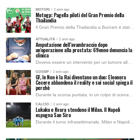
MOTORI
2 anni ago
Motogp: Pagella piloti del Gran Premio della
Thailandia
Il Gran Premio della Thailandia a Buriram è stato caratterizzato da molte cadute, come quella di Marc Marquez, il quale mentre combatteva per la seconda posizione...
ATTUALITÀ
2 anni ago
Amputazione dell’avambraccio dopo
un’operazione alla prostata: 69enne denuncia la
clinica
Doveva essere un intervento per un tumore alla prostata, ma è terminato con l’amputazione dell’avambraccio destro. È quanto denunciato alla Procura di Monza da un 69enne...
GOSSIP
2 anni ago
GF, le Non è la Rai diventano un duo: Eleonora
Cecere abbandona il reality e sui social spiega il
perchè
Durante la scorsa puntata, in un colpo di scena che ha lasciato tutti a bocca aperta, Eleonora Cecere ha deciso di abbandonare la Casa del Grande...
CALCIO
2 anni ago
Lukaku e Kvara stendono il Milan. Il Napoli
espugna San Siro
Durante il turno infrasettimanale, Milan e Napoli si sfidano a San Siro per il big match della decima giornata. Gli azzurri con l’obiettivo di tenere saldo...