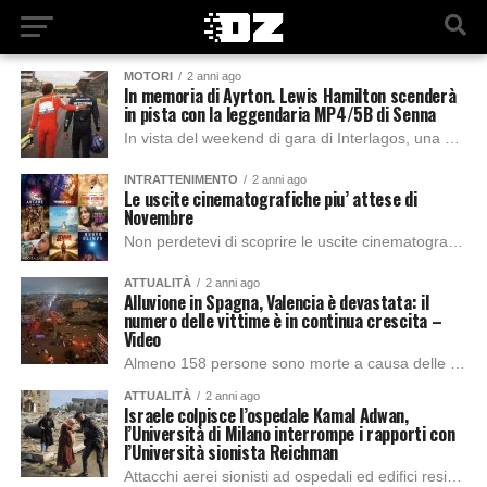
MOTORI
2 anni ago
In memoria di Ayrton. Lewis Hamilton scenderà
in pista con la leggendaria MP4/5B di Senna
In vista del weekend di gara di Interlagos, una delle tappe più importanti dell’intero mondiale, il sette volte campione del mondo ha voluto omaggiare la memoria...
INTRATTENIMENTO
2 anni ago
Le uscite cinematografiche piu’ attese di
Novembre
Non perdetevi di scoprire le uscite cinematografiche più attese di Novembre su Netflix, Prime video e in tutte le sale cinematografiche. Buona visione a tutti! NETFLIX...
ATTUALITÀ
2 anni ago
Alluvione in Spagna, Valencia è devastata: il
numero delle vittime è in continua crescita –
Video
Almeno 158 persone sono morte a causa delle inondazioni torrenziali che stanno colpendo le regioni spagnole di Valencia e Castilla-La Mancha. Molti altri sono dispersi, mentre...
ATTUALITÀ
2 anni ago
Israele colpisce l’ospedale Kamal Adwan,
l’Università di Milano interrompe i rapporti con
l’Università sionista Reichman
Attacchi aerei sionisti ad ospedali ed edifici residenziali uccidono intere famiglie di palestinesi con maggiore incidenza di donne e bambini. In Italia, inoltre, viene oscurato dai...