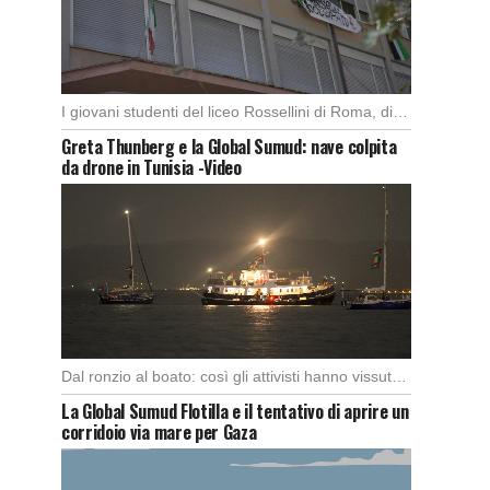
I giovani studenti del liceo Rossellini di Roma, dimostrano alla capitale l’importanza di attuare manifestazioni […]
Greta Thunberg e la Global Sumud: nave colpita
da drone in Tunisia -Video
Dal ronzio al boato: così gli attivisti hanno vissuto l’attacco in piena notte. Nella notte […]
La Global Sumud Flotilla e il tentativo di aprire un
corridoio via mare per Gaza