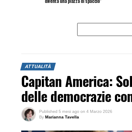
diventa una piazza di spaccio”
ATTUALITÀ
Capitan America: Sol
delle democrazie c
Published
5 mesi ago
on
4 Marzo 2026
By
Marianna Tavella