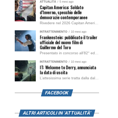
ATTUALITÀ
5 mesi ago
Capitan America: Soldato
d’Inverno, specchio delle
democrazie contemporanee
Rivedere nel 2026 Capitan America: Soldato d’Inverno, fa notare elementi delle democrazie moderne attuali che presentano un impatto diretto con il pubblico e il richiamo della forza di volontà e il pensiero critico del singolo. Captain America: Soldato d’Inverno (Captain America: The Winter Soldier nella versione originale) è il secondo film del supereroe della Marvel […]
INTRATTENIMENTO
10 mesi ago
Frankenstein: pubblicato il trailer
ufficiale del nuovo film di
Guillermo del Toro
Presentato in concorso all’82° edizione del Festival del Cinema di Venezia, con l’impeccabile interpretazione di Oscar Isaac, Jacob Elordi, Mia Goth e Christoph Waltz, è stato pubblicato il trailer finale della nuova trasposizione cinematografica di Frankenstein firmata dal regista Guillermo del Toro. Sarà disponibile in anteprima nei cinema selezionati dal 22 ottobre e sulla piattaforma […]
INTRATTENIMENTO
10 mesi ago
IT: Welcome to Derry, annunciata
la data di uscita
L’attesissima serie tratta dalla dal romanzo IT di Stephen King, arriverà anche in Italia, molto prima del previsto, dato che nei giorni precedenti HBO Max ha rivelato la data di uscita negli Stati Uniti, è giunto il momento anche per l’Italia. La nuova serie drammatica creata dal regista Andy Muschietti, basata sul romanzo best seller […]
FACEBOOK
ALTRI ARTICOLI IN ‘ATTUALITÀ’