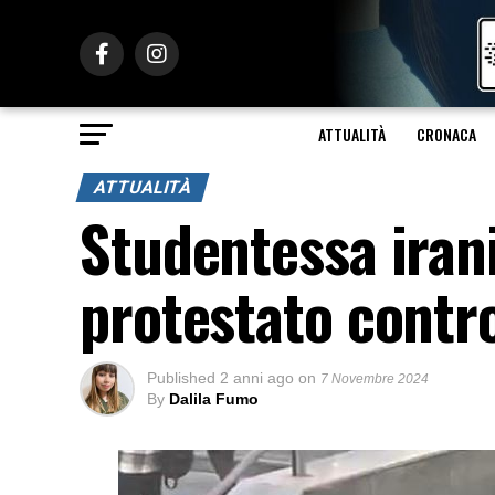
ATTUALITÀ
CRONACA
ATTUALITÀ
Studentessa iran
protestato contro
Published
2 anni ago
on
7 Novembre 2024
By
Dalila Fumo