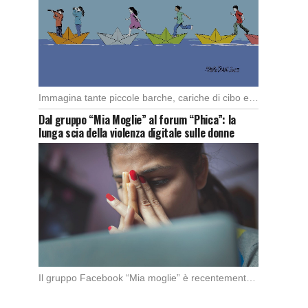
Immagina tante piccole barche, cariche di cibo e medicine, che partono da diversi porti del […]
Dal gruppo “Mia Moglie” al forum “Phica”: la
lunga scia della violenza digitale sulle donne
Il gruppo Facebook “Mia moglie” è recentemente stato chiuso da Meta in seguito alle denunce […]