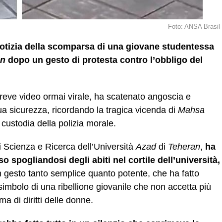
Foto: ANSA Brasil
notizia della scomparsa di una giovane studentessa
an
dopo un gesto di protesta contro l’obbligo del
 breve video ormai virale, ha scatenato angoscia e
a sicurezza, ricordando la tragica vicenda di
Mahsa
 custodia della polizia morale.
 di Scienza e Ricerca dell’Università
Azad
di
Teheran
,
ha
o spogliandosi degli abiti nel cortile dell’università,
n gesto tanto semplice quanto potente, che ha fatto
l simbolo di una ribellione giovanile che non accetta più
ma di diritti delle donne.