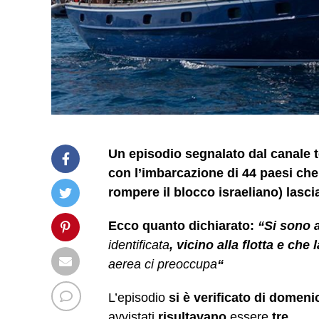
Un episodio segnalato dal canale 
con l’imbarcazione di 44 paesi che
rompere il blocco israeliano) lasc
Ecco quanto dichiarato:
“Si sono a
identificata
, vicino alla flotta e ch
aerea ci preoccupa
“
L’episodio
si è verificato
di domeni
avvistati
risultavano
essere
tre
.