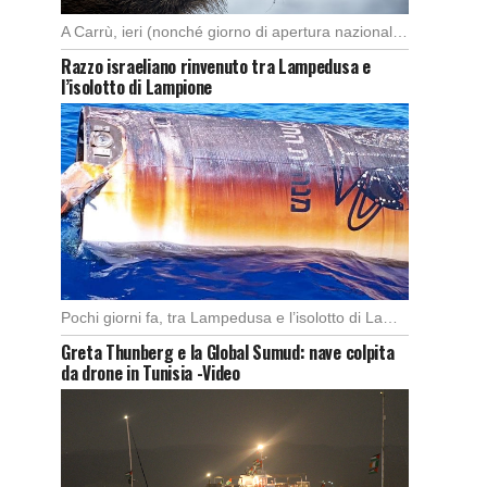
A Carrù, ieri (nonché giorno di apertura nazionale della caccia al cinghiale), è morto un […]
Razzo israeliano rinvenuto tra Lampedusa e
l’isolotto di Lampione
Pochi giorni fa, tra Lampedusa e l’isolotto di Lampione, i pescatori del motopeschereccio Andrea Doria […]
Greta Thunberg e la Global Sumud: nave colpita
da drone in Tunisia -Video