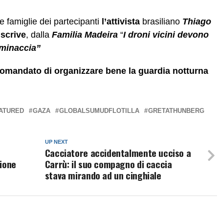
e famiglie dei partecipanti
l’attivista
brasiliano
Thiago
)
scrive
, dalla
Familia Madeira
“
I droni vicini devono
 minaccia
”
ccomandato di organizzare bene la guardia notturna
ATURED
GAZA
GLOBALSUMUDFLOTILLA
GRETATHUNBERG
UP NEXT
Cacciatore accidentalmente ucciso a
pione
Carrù: il suo compagno di caccia
stava mirando ad un cinghiale