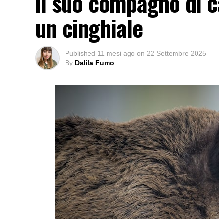
il suo compagno di c
un cinghiale
Published
11 mesi ago
on
22 Settembre 2025
By
Dalila Fumo