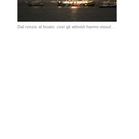
Dal ronzio al boato: così gli attivisti hanno vissuto l’attacco in piena notte. Nella notte […]