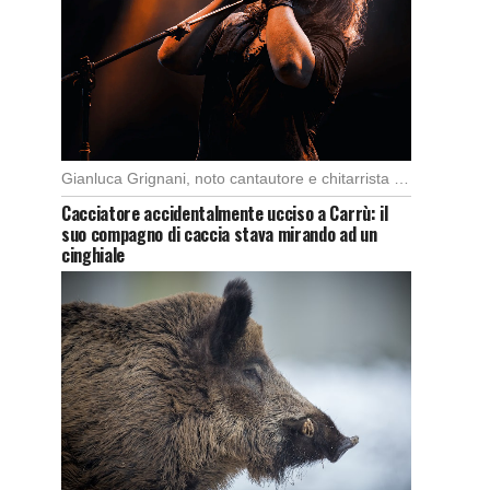
Gianluca Grignani, noto cantautore e chitarrista italiano, ha recentemente inviato una diffida formale a Laura […]
Cacciatore accidentalmente ucciso a Carrù: il
suo compagno di caccia stava mirando ad un
cinghiale