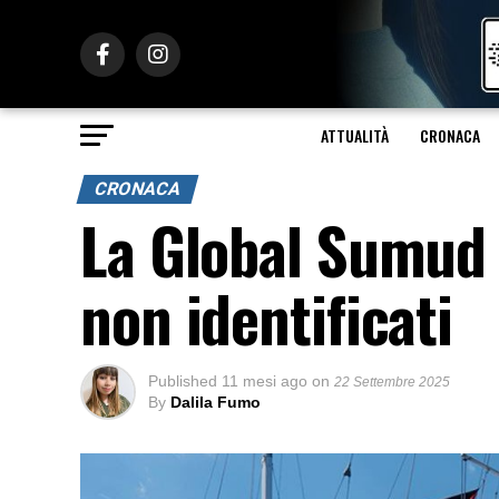
ATTUALITÀ
CRONACA
CRONACA
La Global Sumud F
non identificati
Published
11 mesi ago
on
22 Settembre 2025
By
Dalila Fumo