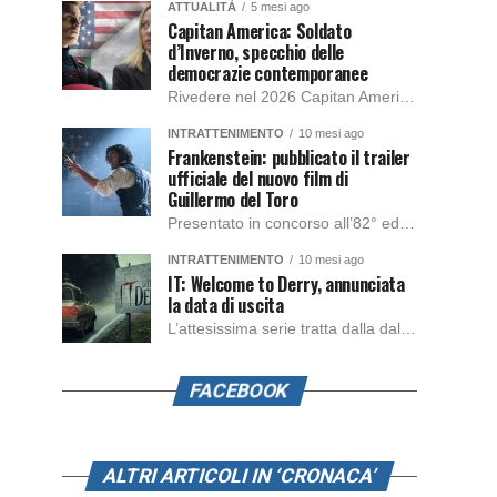
ATTUALITÀ
5 mesi ago
Capitan America: Soldato
d’Inverno, specchio delle
democrazie contemporanee
Rivedere nel 2026 Capitan America: Soldato d’Inverno, fa notare elementi delle democrazie moderne attuali che presentano un impatto diretto con il pubblico e il richiamo della forza di volontà e il pensiero critico del singolo. Captain America: Soldato d’Inverno (Captain America: The Winter Soldier nella versione originale) è il secondo film del supereroe della Marvel […]
INTRATTENIMENTO
10 mesi ago
Frankenstein: pubblicato il trailer
ufficiale del nuovo film di
Guillermo del Toro
Presentato in concorso all’82° edizione del Festival del Cinema di Venezia, con l’impeccabile interpretazione di Oscar Isaac, Jacob Elordi, Mia Goth e Christoph Waltz, è stato pubblicato il trailer finale della nuova trasposizione cinematografica di Frankenstein firmata dal regista Guillermo del Toro. Sarà disponibile in anteprima nei cinema selezionati dal 22 ottobre e sulla piattaforma […]
INTRATTENIMENTO
10 mesi ago
IT: Welcome to Derry, annunciata
la data di uscita
L’attesissima serie tratta dalla dal romanzo IT di Stephen King, arriverà anche in Italia, molto prima del previsto, dato che nei giorni precedenti HBO Max ha rivelato la data di uscita negli Stati Uniti, è giunto il momento anche per l’Italia. La nuova serie drammatica creata dal regista Andy Muschietti, basata sul romanzo best seller […]
FACEBOOK
ALTRI ARTICOLI IN ‘CRONACA’