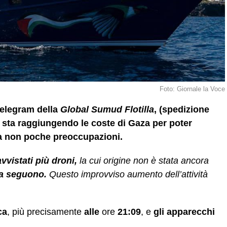
Foto: Giornale la Voce
telegram della
Global Sumud Flotilla
, (spedizione
 sta raggiungendo le coste di Gaza per poter
ia non poche preoccupazioni.
vvistati più droni,
la cui origine non è stata ancora
e la seguono.
Questo improvviso aumento dell’attività
ca
, più precisamente
alle
ore
21:09
, e
gli apparecchi