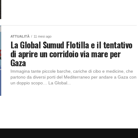
ATTUALITÀ
11 mesi ago
La Global Sumud Flotilla e il tentativo
di aprire un corridoio via mare per
Gaza
Immagina tante piccole barche, cariche di cibo e medicine, che
partono da diversi porti del Mediterraneo per andare a Gaza con
un doppio scopo… La Global...