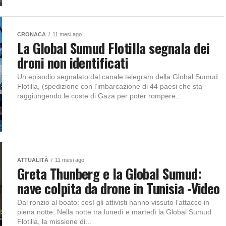
CRONACA
11 mesi ago
La Global Sumud Flotilla segnala dei
droni non identificati
Un episodio segnalato dal canale telegram della Global Sumud
Flotilla, (spedizione con l’imbarcazione di 44 paesi che sta
raggiungendo le coste di Gaza per poter rompere...
ATTUALITÀ
11 mesi ago
Greta Thunberg e la Global Sumud:
nave colpita da drone in Tunisia -Video
Dal ronzio al boato: così gli attivisti hanno vissuto l’attacco in
piena notte. Nella notte tra lunedì e martedì la Global Sumud
Flotilla, la missione di...