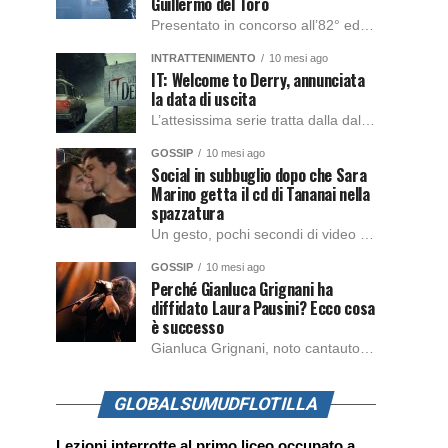
Guillermo del Toro
Presentato in concorso all’82° edizione del Festival del Cinema di Venezia, con l’impeccabile interpretazione di Oscar Isaac, Jacob Elordi, Mia Goth e Christoph Waltz, è stato pubblicato il trailer finale della nuova trasposizione cinematografica di Frankenstein firmata dal regista Guillermo del Toro. Sarà disponibile in anteprima nei cinema selezionati dal 22 ottobre e sulla piattaforma […]
INTRATTENIMENTO
10 mesi ago
IT: Welcome to Derry, annunciata
la data di uscita
L’attesissima serie tratta dalla dal romanzo IT di Stephen King, arriverà anche in Italia, molto prima del previsto, dato che nei giorni precedenti HBO Max ha rivelato la data di uscita negli Stati Uniti, è giunto il momento anche per l’Italia. La nuova serie drammatica creata dal regista Andy Muschietti, basata sul romanzo best seller […]
GOSSIP
10 mesi ago
Social in subbuglio dopo che Sara
Marino getta il cd di Tananai nella
spazzatura
Un gesto, pochi secondi di video e il web è impazzito. Nella serata di domenica, Sara Marino, ex compagna di Tananai, ha pubblicato su Instagram una storia che non lasciava spazio a interpretazioni: il cd del cantante finiva dritto nella spazzatura. Un segnale forte e simbolico allo stesso tempo. Questa vicenda arriva dopo altre indicazioni […]
GOSSIP
10 mesi ago
Perché Gianluca Grignani ha
diffidato Laura Pausini? Ecco cosa
è successo
Gianluca Grignani, noto cantautore e chitarrista italiano, ha recentemente inviato una diffida formale a Laura Pausini. Al centro dello scontro sembra esserci il brano più amato del cantautore italiano, nonché “la mia storia tra le dita”, che la Pausina ha reinterpretato per “Io canto 2” in varie lingue (Italiano, Spagnolo, Portoghese e Francese), dichiarando pubblicamente […]
GLOBALSUMUDFLOTILLA
Lezioni interrotte al primo liceo occupato a