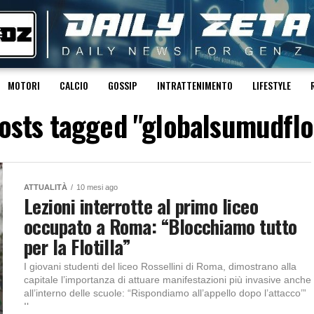
MOTORI
CALCIO
GOSSIP
INTRATTENIMENTO
LIFESTYLE
posts tagged "globalsumudflot
ATTUALITÀ
10 mesi ago
Lezioni interrotte al primo liceo
occupato a Roma: “Blocchiamo tutto
per la Flotilla”
I giovani studenti del liceo Rossellini di Roma, dimostrano alla
capitale l’importanza di attuare manifestazioni più invasive anche
all’interno delle scuole: “Rispondiamo all’appello dopo l’attacco’”
Il...