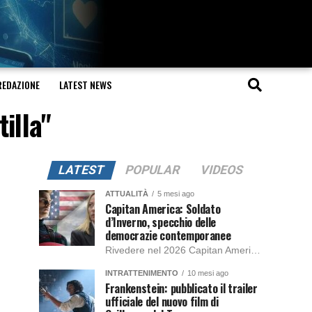
REDAZIONE
LATEST NEWS
illa"
LATEST
POPULAR
VIDEOS
ATTUALITÀ
5 mesi ago
Capitan America: Soldato
d’Inverno, specchio delle
democrazie contemporanee
Rivedere nel 2026 Capitan America: Soldato d’Inverno, fa notare elementi delle democrazie moderne attuali che presentano un impatto diretto con il pubblico e il richiamo della forza di volontà e il pensiero critico del singolo. Captain America: Soldato d’Inverno (Captain America: The Winter Soldier nella versione originale) è il secondo film del supereroe della Marvel […]
INTRATTENIMENTO
10 mesi ago
Frankenstein: pubblicato il trailer
ufficiale del nuovo film di