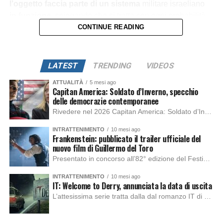
l’oggetto faccia parte di un sistema
militare israeliano
in funzione
, spiegando che si tratta con ogni probabilità
di un frammento legato a un recente lancio spaziale.
CONTINUE READING
La vicenda
, tra indagini tecniche e risvolti diplomatici,
è
solo all’inizio.
LATEST
TRENDING
VIDEOS
ATTUALITÀ
5 mesi ago
Capitan America: Soldato d’Inverno, specchio
delle democrazie contemporanee
Rivedere nel 2026 Capitan America: Soldato d’Inverno, fa notare elementi delle democrazie moderne attuali che presentano un impatto diretto con il pubblico e il richiamo della forza di volontà e il pensiero critico del singolo. Captain America: Soldato d’Inverno (Captain America: The Winter Soldier nella versione originale) è il secondo film del supereroe della Marvel […]
INTRATTENIMENTO
10 mesi ago
Frankenstein: pubblicato il trailer ufficiale del
nuovo film di Guillermo del Toro
Presentato in concorso all’82° edizione del Festival del Cinema di Venezia, con l’impeccabile interpretazione di Oscar Isaac, Jacob Elordi, Mia Goth e Christoph Waltz, è stato pubblicato il trailer finale della nuova trasposizione cinematografica di Frankenstein firmata dal regista Guillermo del Toro. Sarà disponibile in anteprima nei cinema selezionati dal 22 ottobre e sulla piattaforma […]
INTRATTENIMENTO
10 mesi ago
IT: Welcome to Derry, annunciata la data di uscita
L’attesissima serie tratta dalla dal romanzo IT di Stephen King, arriverà anche in Italia, molto prima del previsto, dato che nei giorni precedenti HBO Max ha rivelato la data di uscita negli Stati Uniti, è giunto il momento anche per l’Italia. La nuova serie drammatica creata dal regista Andy Muschietti, basata sul romanzo best seller […]