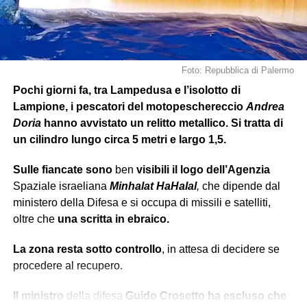
Foto: Repubblica di Palermo
Pochi giorni fa, tra Lampedusa e l’isolotto di
Lampione, i pescatori del motopeschereccio
Andrea
Doria
hanno avvistato un relitto metallico. Si tratta di
un cilindro lungo circa 5 metri e largo 1,5.
Sulle fiancate sono
ben
visibili
il logo dell’Agenzia
Spaziale israeliana
Minhalat
HaHalal
,
che dipende dal
ministero della Difesa e si occupa di missili e satelliti,
oltre che
una scritta in ebraico.
La zona resta sotto controllo
, in attesa di decidere se
procedere al recupero.
Il ministro
della difesa
Guido Crosetto
ha escluso che