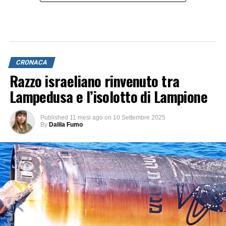
membro del direttivo)
scrive
, dalla
Familia Madeira
“
I
droni vicini devono essere considerati una
potenziale
minaccia
”
Per questo,
alle barche è stata raccomandato di
CRONACA
organizzare bene la guardia notturna di stanotte.
Razzo israeliano rinvenuto tra
Lampedusa e l’isolotto di Lampione
Published
11 mesi ago
on
10 Settembre 2025
By
Dalila Fumo