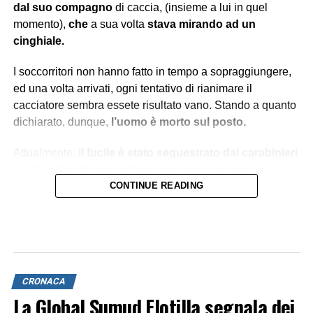
dal suo compagno
di caccia, (insieme a lui in quel
momento),
che
a sua volta
stava mirando ad un
cinghiale.
I soccorritori non hanno fatto in tempo a sopraggiungere,
ed una volta arrivati, ogni tentativo di rianimare il
cacciatore sembra essete risultato vano. Stando a quanto
dichiarato, dunque,
l’uomo è morto sul posto.
Attualmente,
il fucile è stato sequestrato dai carabinieri
intenti a fare ulteriori indagini per poter comprendere
quale traiettoria abbia seguito il proiettile.
CONTINUE READING
CRONACA
La Global Sumud Flotilla segnala dei