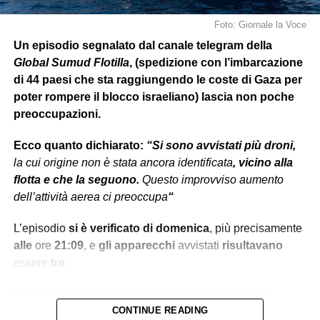
Foto: Giornale la Voce
Un episodio segnalato dal canale telegram della
Global Sumud Flotilla
, (spedizione con l’imbarcazione
di 44 paesi che sta raggiungendo le coste di Gaza per
poter rompere il blocco israeliano) lascia non poche
preoccupazioni.
Ecco quanto dichiarato:
“Si sono avvistati più droni,
la cui origine non è stata ancora identificata
, vicino alla
flotta e che la seguono.
Questo improvviso aumento
dell’attività aerea ci preoccupa
“
L’episodio
si è verificato
di domenica
, più precisamente
alle
ore
21:09
, e
gli apparecchi
avvistati
risultavano
essere
tre
.
Nonostante la rassicurazione fatta alle famiglie dei
partecipanti
l’attivista
CONTINUE READING
brasiliano
Thiago Avila
, (nonché