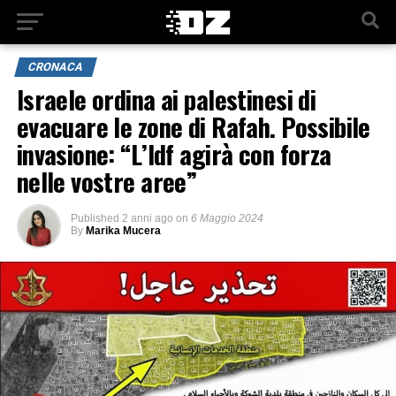
CRONACA
Israele ordina ai palestinesi di
evacuare le zone di Rafah. Possibile
invasione: “L’Idf agirà con forza
nelle vostre aree”
Published
2 anni ago
on
6 Maggio 2024
By
Marika Mucera