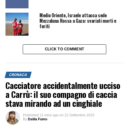
Medio Oriente, Israele attacca sede
Mezzaluna Rossa a Gaza: svariati morti e
feriti
CLICK TO COMMENT
CRONACA
Cacciatore accidentalmente ucciso
a Carrù: il suo compagno di caccia
stava mirando ad un cinghiale
Published
11 mesi ago
on
22 Settembre 2025
By
Dalila Fumo