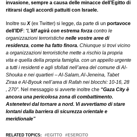
invasione, sempre a causa delle minacce dell’Egitto di
ritirarsi dagli accordi pattuiti con Israele.
Inoltre su
X
(ex Twitter) si legge, da parte di un
portavoce
dell’IDF
:
“L’
Idf agirà con estrema forza
contro le
organizzazioni terroristiche
nelle vostre aree di
residenza
,
come ha fatto finora.
Chiunque si trovi vicino
a organizzazioni terroristiche mette a rischio la propria
vita e quella della propria famiglia. con un appello urgente
a tutti i residenti e agli sfollati nell’area del comune di Al-
Shouka e nei quartieri – Al-Salam, Al-Jeneina, Tabet
Ziraa e Al-Byouk nell’area di Rafah nei blocchi: 10-16, 28
, 270″.
Nel messaggio si avverte inoltre che
“Gaza City è
ancora una pericolosa zona di combattimento.
Astenetevi dal tornare a nord. Vi avvertiamo di stare
lontani dalla barriera di sicurezza orientale e
meridionale”
RELATED TOPICS:
EGITTO
ESERCITO