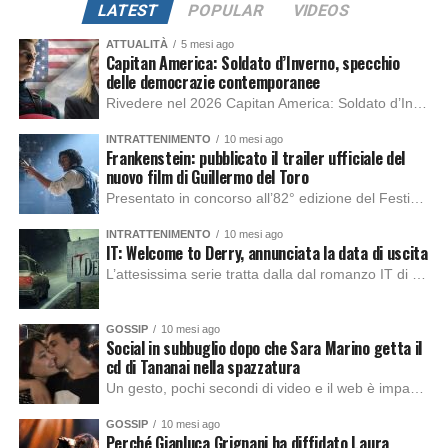
LATEST
POPULAR
VIDEOS
ATTUALITÀ
5 mesi ago
Capitan America: Soldato d’Inverno, specchio
delle democrazie contemporanee
Rivedere nel 2026 Capitan America: Soldato d’Inverno, fa notare elementi delle democrazie moderne attuali che presentano un impatto diretto con il pubblico e il richiamo della forza di volontà e il pensiero critico del singolo. Captain America: Soldato d’Inverno (Captain America: The Winter Soldier nella versione originale) è il secondo film del supereroe della Marvel […]
INTRATTENIMENTO
10 mesi ago
Frankenstein: pubblicato il trailer ufficiale del
nuovo film di Guillermo del Toro
Presentato in concorso all’82° edizione del Festival del Cinema di Venezia, con l’impeccabile interpretazione di Oscar Isaac, Jacob Elordi, Mia Goth e Christoph Waltz, è stato pubblicato il trailer finale della nuova trasposizione cinematografica di Frankenstein firmata dal regista Guillermo del Toro. Sarà disponibile in anteprima nei cinema selezionati dal 22 ottobre e sulla piattaforma […]
INTRATTENIMENTO
10 mesi ago
IT: Welcome to Derry, annunciata la data di uscita
L’attesissima serie tratta dalla dal romanzo IT di Stephen King, arriverà anche in Italia, molto prima del previsto, dato che nei giorni precedenti HBO Max ha rivelato la data di uscita negli Stati Uniti, è giunto il momento anche per l’Italia. La nuova serie drammatica creata dal regista Andy Muschietti, basata sul romanzo best seller […]
GOSSIP
10 mesi ago
Social in subbuglio dopo che Sara Marino getta il
cd di Tananai nella spazzatura
Un gesto, pochi secondi di video e il web è impazzito. Nella serata di domenica, Sara Marino, ex compagna di Tananai, ha pubblicato su Instagram una storia che non lasciava spazio a interpretazioni: il cd del cantante finiva dritto nella spazzatura. Un segnale forte e simbolico allo stesso tempo. Questa vicenda arriva dopo altre indicazioni […]
GOSSIP
10 mesi ago
Perché Gianluca Grignani ha diffidato Laura