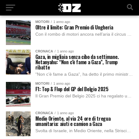
MOTORI
1 anno ago
Oltre il limite: Gran Premio di Ungheria
Con il rombo di motori ancora nell’aria il circus si sposta in Ungheria, terra di grandi sfide e sorprese! Il Gran Premio d’Ungheria, spesso soprannominato il...
CRONACA
1 anno ago
Gaza, in migliaia senza cibo da settimane.
Netanyahu: “Non c’è fame a Gaza”, Trump
ribatte
“Non c’è fame a Gaza“, ha detto il primo ministro israeliano mentre arrivano i primi aiuti dal cielo e da terra dopo l’inizio della tregua nella...
MOTORI
1 anno ago
F1: Top & Flop del GP del Belgio 2025
Il Gran Premio del Belgio 2025 ci ha regalato uno di quei weekend in cui la Formula 1 si trasforma in una serie Netflix dal vivo:...
CRONACA
1 anno ago
Medio Oriente, al via 24 ore di tregua
umanitaria: aiuti e camion a Gaza
Svolta di Israele, in Medio Oriente, nella Striscia di Gaza: sotto la pressione internazionale, il governo Netanyahu ha disposto la ripresa degli aiuti e annunciato tregue umanitarie...