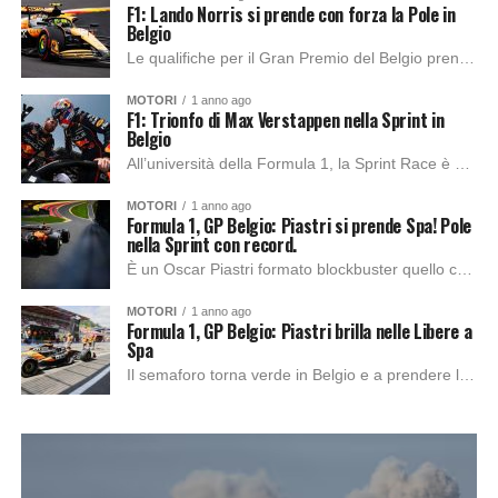
F1: Lando Norris si prende con forza la Pole in
Belgio
Le qualifiche per il Gran Premio del Belgio prendono il via, e subito le McLaren si impongono, dettando il passo in testa. Al contrario, è un...
MOTORI
1 anno ago
F1: Trionfo di Max Verstappen nella Sprint in
Belgio
All’università della Formula 1, la Sprint Race è pronta a incendiare gli animi. Purtroppo, Pierre Gasly non prenderà parte alla gara a causa di una perdita...
MOTORI
1 anno ago
Formula 1, GP Belgio: Piastri si prende Spa! Pole
nella Sprint con record.
È un Oscar Piastri formato blockbuster quello che illumina Spa-Francorchamps. Il talento australiano della McLaren firma una pole Sprint straripante, lasciando dietro persino sua maestà Verstappen...
MOTORI
1 anno ago
Formula 1, GP Belgio: Piastri brilla nelle Libere a
Spa
Il semaforo torna verde in Belgio e a prendere la scena è Oscar Piastri. L’australiano della McLaren firma il miglior tempo nell’unica sessione di prove libere...