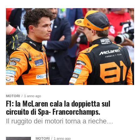
MOTORI
1 anno ago
F1: la McLaren cala la doppietta sul
circuito di Spa- Francorchamps.
Il ruggito dei motori torna a riecheggiare tra le foreste delle Ardenne: è tempo di Spa-Francorchamps. Il Gran Premio si preannuncia come uno degli appuntamenti più...
MOTORI
1 anno ago