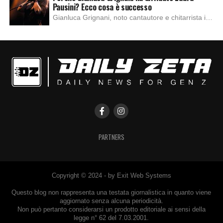
Pausini? Ecco cosa è successo
Gianluca Grignani, noto cantautore e chitarrista italiano, ha recentemente inviato una diffida formale a Laura Pausini. Al centro dello scontro sembra esserci il brano più amato del cantautore italiano, nonché “la mia storia tra le dita”, che la Pausina ha reinterpretato per “Io canto 2” in varie lingue (Italiano, Spagnolo, Portoghese e Francese), dichiarando pubblicamente […]
PARTNERS
Copyright © 2024 - by Exit Web Systems
Questo blog non rappresenta una testata giornalistica in quanto viene
aggiornato senza alcuna periodicità.
Non può pertanto considerarsi un prodotto editoriale ai sensi della
legge n° 62 del 7.03.2001.