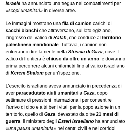
Israele
ha annunciato una tregua nei combattimenti per
«
scopi umanitari
» in diverse aree.
Le immagini mostrano una
fila di camion
carichi di
sacchi bianchi
che attraversano, sul lato egiziano,
l’ingresso del valico di
Rafah
, che conduce al
territorio
palestinese
meridionale
. Tuttavia, i camion non
entreranno direttamente nella
Striscia di Gaza
, dove il
valico di frontiera è
chiuso da oltre un anno
, e dovranno
prima percorrere alcuni chilometri fino al valico israeliano
di
Kerem Shalom
per un’ispezione.
L’esercito israeliano aveva annunciato in precedenza di
aver
paracadutato aiuti umanitari
a
Gaza
, dopo
settimane di pressioni internazionali per consentire
l’arrivo di cibo e altri beni vitali per la popolazione in un
territorio, quello di
Gaza
, devastato da oltre
21 mesi di
guerra
. Il ministero degli
Esteri israeliano
ha annunciato
«
una pausa umanitaria
» nei centri civili e nei corridoi