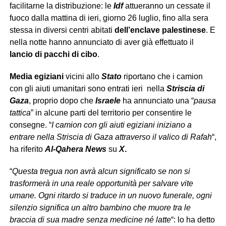
facilitarne la distribuzione: le
Idf
attueranno un cessate il
fuoco dalla mattina di ieri, giorno 26 luglio, fino alla sera
stessa in diversi centri abitati
dell’enclave palestinese
. E
nella notte hanno annunciato di aver già effettuato il
lancio di pacchi di cibo
.
Media egiziani
vicini allo
Stato
riportano che i camion
con gli aiuti umanitari sono entrati ieri nella
Striscia di
Gaza
, proprio dopo che
Israele
ha annunciato una “
pausa
tattica
” in alcune parti del territorio per consentire le
consegne. “
I camion con gli aiuti egiziani iniziano a
entrare nella Striscia di Gaza attraverso il valico di Rafah
“,
ha riferito
Al-Qahera
News
su
X
.
“
Questa tregua non avrà alcun significato se non si
trasformerà in una reale opportunità per salvare vite
umane. Ogni ritardo si traduce in un nuovo funerale, ogni
silenzio significa un altro bambino che muore tra le
braccia di sua madre senza medicine né latte
“: lo ha detto