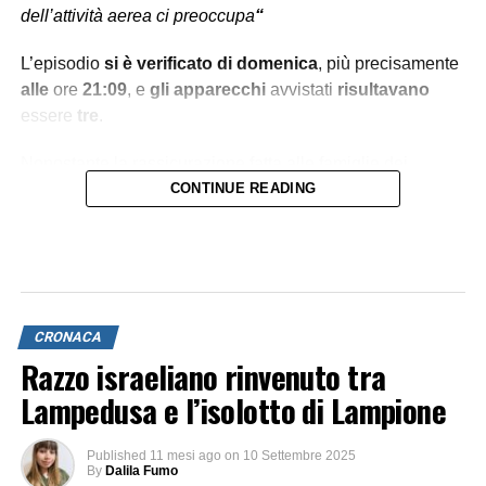
dell’attività aerea ci preoccupa
“
L’episodio
si è verificato
di domenica
, più precisamente
alle
ore
21:09
, e
gli apparecchi
avvistati
risultavano
essere
tre
.
Nonostante la rassicurazione fatta alle famiglie dei
partecipanti
l’attivista
CONTINUE READING
brasiliano
Thiago Avila
, (nonché
membro del direttivo)
scrive
, dalla
Familia Madeira
“
I
droni vicini devono essere considerati una
potenziale
minaccia
”
Per questo,
alle barche è stata raccomandato di
CRONACA
organizzare bene la guardia notturna di stanotte.
Razzo israeliano rinvenuto tra
Lampedusa e l’isolotto di Lampione
Published
11 mesi ago
on
10 Settembre 2025
By
Dalila Fumo