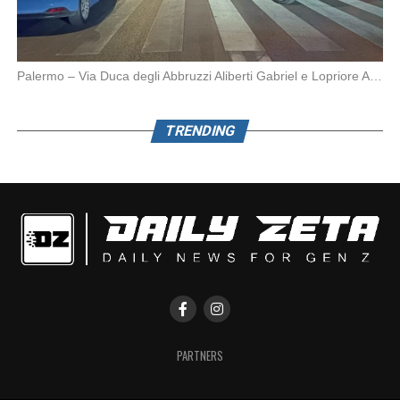
Palermo – Via Duca degli Abbruzzi Aliberti Gabriel e Lopriore Alessandro (21 e 17 anni) […]
TRENDING
PARTNERS