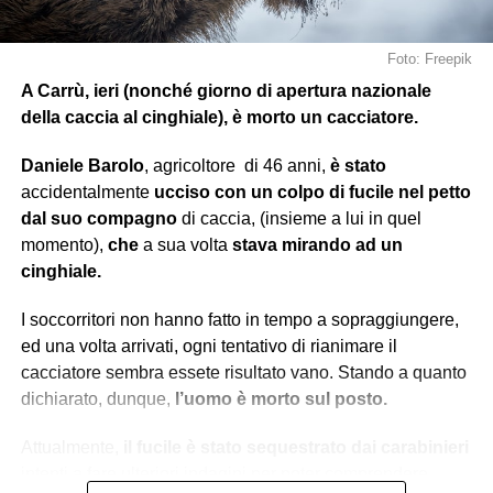
Foto: Freepik
A Carrù, ieri (nonché giorno di apertura nazionale
della caccia al cinghiale), è morto un cacciatore.
Daniele Barolo
, agricoltore
di 46 anni,
è stato
accidentalmente
ucciso con un colpo di fucile nel petto
dal suo compagno
di caccia, (insieme a lui in quel
momento),
che
a sua volta
stava mirando ad un
cinghiale.
I soccorritori non hanno fatto in tempo a sopraggiungere,
ed una volta arrivati, ogni tentativo di rianimare il
cacciatore sembra essete risultato vano. Stando a quanto
dichiarato, dunque,
l’uomo è morto sul posto.
Attualmente,
il fucile è stato sequestrato dai carabinieri
intenti a fare ulteriori indagini per poter comprendere