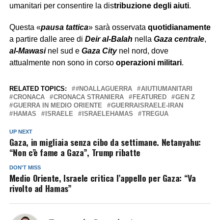
umanitari per consentire la dis
tribuzione degli aiuti
.
Questa «
pausa tattica
» sarà osservata
quotidianamente
a partire dalle aree di
Deir al-Balah
nella
Gaza centrale
,
al-Mawasi
nel sud e
Gaza City
nel nord, dove
attualmente non sono in corso
operazioni militari
.
RELATED TOPICS:
#NOALLAGUERRA
AIUTIUMANITARI
CRONACA
CRONACA STRANIERA
FEATURED
GEN Z
GUERRA IN MEDIO ORIENTE
GUERRAISRAELE-IRAN
HAMAS
ISRAELE
ISRAELEHAMAS
TREGUA
UP NEXT
Gaza, in migliaia senza cibo da settimane. Netanyahu:
“Non c’è fame a Gaza”, Trump ribatte
DON'T MISS
Medio Oriente, Israele critica l’appello per Gaza: “Va
rivolto ad Hamas”