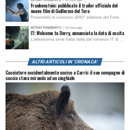
Frankenstein: pubblicato il trailer ufficiale del
nuovo film di Guillermo del Toro
Presentato in concorso all’82° edizione del Festival del Cinema di Venezia, con l’impeccabile interpretazione di Oscar Isaac, Jacob Elordi, Mia Goth e Christoph Waltz, è stato pubblicato il trailer finale della nuova trasposizione cinematografica di Frankenstein firmata dal regista Guillermo del Toro. Sarà disponibile in anteprima nei cinema selezionati dal 22 ottobre e sulla piattaforma […]
INTRATTENIMENTO
10 mesi ago
IT: Welcome to Derry, annunciata la data di uscita
L’attesissima serie tratta dalla dal romanzo IT di Stephen King, arriverà anche in Italia, molto prima del previsto, dato che nei giorni precedenti HBO Max ha rivelato la data di uscita negli Stati Uniti, è giunto il momento anche per l’Italia. La nuova serie drammatica creata dal regista Andy Muschietti, basata sul romanzo best seller […]
ALTRI ARTICOLI IN ‘CRONACA’
Cacciatore accidentalmente ucciso a Carrù: il suo compagno di
caccia stava mirando ad un cinghiale