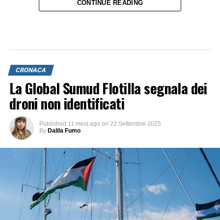
quale traiettoria abbia seguito il proiettile.
CONTINUE READING
CRONACA
La Global Sumud Flotilla segnala dei
droni non identificati
Published
11 mesi ago
on
22 Settembre 2025
By
Dalila Fumo