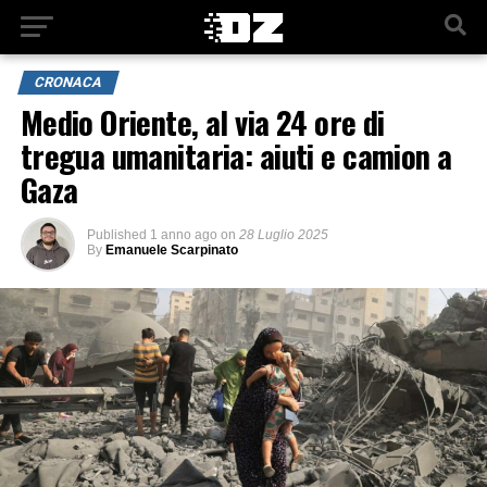
CRONACA
Medio Oriente, al via 24 ore di
tregua umanitaria: aiuti e camion a
Gaza
Published
1 anno ago
on
28 Luglio 2025
By
Emanuele Scarpinato