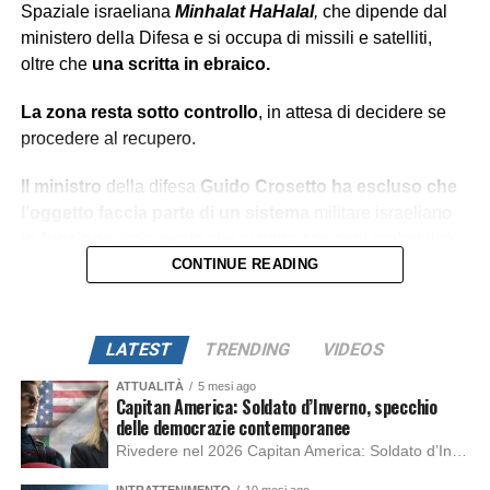
Spaziale israeliana
Minhalat
HaHalal
,
che dipende dal
ministero della Difesa e si occupa di missili e satelliti,
oltre che
una scritta in ebraico.
La zona resta sotto controllo
, in attesa di decidere se
procedere al recupero.
Il ministro
della difesa
Guido Crosetto
ha escluso che
l’oggetto faccia parte di un sistema
militare israeliano
in funzione
, spiegando che si tratta con ogni probabilità
di un frammento legato a un recente lancio spaziale.
CONTINUE READING
La vicenda
, tra indagini tecniche e risvolti diplomatici,
è
solo all’inizio.
LATEST
TRENDING
VIDEOS
ATTUALITÀ
5 mesi ago
Capitan America: Soldato d’Inverno, specchio
delle democrazie contemporanee
Rivedere nel 2026 Capitan America: Soldato d’Inverno, fa notare elementi delle democrazie moderne attuali che presentano un impatto diretto con il pubblico e il richiamo della forza di volontà e il pensiero critico del singolo. Captain America: Soldato d’Inverno (Captain America: The Winter Soldier nella versione originale) è il secondo film del supereroe della Marvel […]
INTRATTENIMENTO
10 mesi ago