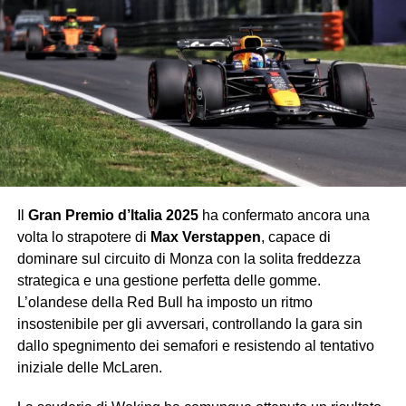
confermandosi una delle sorprese più luminose della
stagione. La sensazione è che il futuro della Formula 1
abbia già preso la residenza a Bologna.
Flop
Ferrari
Ogni anno Monza rappresenta il banco di prova più
atteso. Ogni anno la Ferrari arriva carica di sogni e
promesse, e troppo spesso se ne va con un’amara realtà.
Il
Gran Premio d’Italia 2025
ha confermato ancora una
Leclerc ha chiuso quarto, vicino al podio ma lontano dalla
volta lo strapotere di
Max Verstappen
, capace di
vittoria, mentre il weekend nel complesso ha confermato
dominare sul circuito di Monza con la solita freddezza
che la Rossa, pur competitiva, fatica ancora a tenere il
strategica e una gestione perfetta delle gomme.
passo di Red Bull e McLaren. I tifosi hanno applaudito,
L’olandese della Red Bull ha imposto un ritmo
ma lo hanno fatto più per amore che per reale
insostenibile per gli avversari, controllando la gara sin
soddisfazione.
dallo spegnimento dei semafori e resistendo al tentativo
iniziale delle McLaren.
George Russell
Quinto al traguardo, ma con una gara quasi invisibile. La