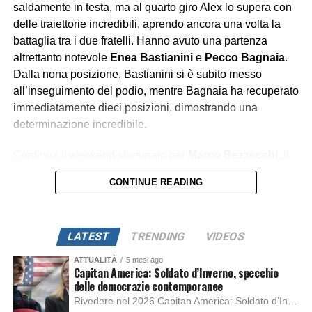
saldamente in testa, ma al quarto giro Alex lo supera con
delle traiettorie incredibili, aprendo ancora una volta la
battaglia tra i due fratelli. Hanno avuto una partenza
altrettanto notevole
Enea Bastianini
e
Pecco Bagnaia
.
Dalla nona posizione, Bastianini si è subito messo
all’inseguimento del podio, mentre Bagnaia ha recuperato
immediatamente dieci posizioni, dimostrando una
determinazione incredibile.
Continua il weekend sfortunato per
Marco Bezzecchi
, il
quale a causa di un contatto con
Franco Morbidelli
, è
CONTINUE READING
caduto, finendo a terra anche
Fabio Di Giannantonio
; i
due piloti si ritirano dalla gara. Intanto Bastianini riesce a
prendere con forza la terza posizione su Pedro Acosta.
LATEST
TRENDING
VIDEOS
A metà gara, l’inseguimento di
Marc Marquez
sul fratello
ATTUALITÀ
5 mesi ago
del team Gresini si fa sempre più serrato. Il numero 73
Capitan America: Soldato d’Inverno, specchio
delle democrazie contemporanee
non può permettersi il minimo errore se vuole mantenere
Rivedere nel 2026 Capitan America: Soldato d’Inverno, fa notare elementi delle democrazie moderne attuali che presentano un impatto diretto con il pubblico e il richiamo della forza di volontà e il pensiero critico del singolo. Captain America: Soldato d’Inverno (Captain America: The Winter Soldier nella versione originale) è il secondo film del supereroe della Marvel […]
il vantaggio. A pochi giri dalla fine, il Gran Premio si