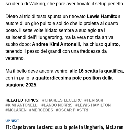
scuderia di Woking, che pare aver trovato il setup perfetto.
Dietro al trio di testa spunta un ritrovato
Lewis Hamilton
,
autore di un giro pulito e solido che lo proietta al quarto
posto. Il sette volte iridato sembra a suo agio tra i
saliscendi dell’Hungaroring, ma la vera notizia arriva
subito dopo:
Andrea Kimi Antonelli
, ha chiuso
quinto
,
tenendo il passo dei grandi con una freddezza da
veterano.
Ma il bello deve ancora venire:
alle 16 scatta la qualifica
,
con in palio la
quattordicesima pole position della
stagione 2025
.
RELATED TOPICS:
CHARLES LECLERC
FERRARI
KIMI ANTONELLI
LANDO NORRIS
LEWIS HAMILTON
MCLAREN
MERCEDES
OSCAR PIASTRI
UP NEXT
F1: Capolavoro Leclerc: sua la pole in Ungheria, McLaren