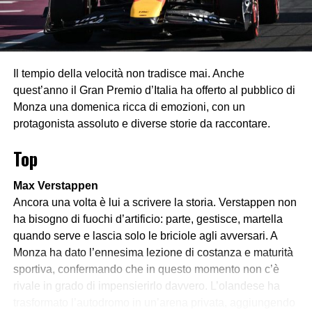
Il tempio della velocità non tradisce mai. Anche
quest’anno il Gran Premio d’Italia ha offerto al pubblico di
Monza una domenica ricca di emozioni, con un
protagonista assoluto e diverse storie da raccontare.
Top
Max Verstappen
Ancora una volta è lui a scrivere la storia. Verstappen non
ha bisogno di fuochi d’artificio: parte, gestisce, martella
quando serve e lascia solo le briciole agli avversari. A
Monza ha dato l’ennesima lezione di costanza e maturità
sportiva, confermando che in questo momento non c’è
rivale in grado di impensierirlo davvero. L’olandese ha
trasformato l’autodromo in un’arena privata, aggiungendo