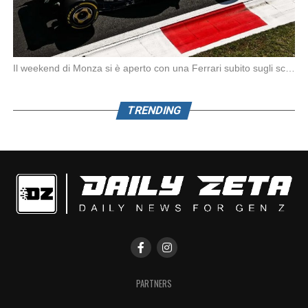
Il weekend di Monza si è aperto con una Ferrari subito sugli scudi. Nella prima […]
TRENDING
PARTNERS