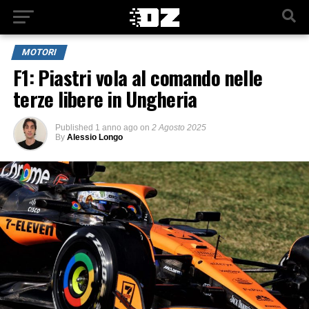
MOTORI
F1: Piastri vola al comando nelle
terze libere in Ungheria
Published
1 anno ago
on
2 Agosto 2025
By
Alessio Longo