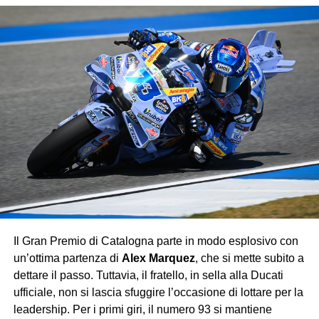
Il pubblico italiano ha potuto applaudire anche
Andrea
Kimi Antonelli
, capace di portare a casa un prezioso
nono posto
, consolidando la sua crescita in Formula 1
con una gara solida e priva di errori.
La corsa ha invece riservato amarezze per
Nico
Hülkenberg
, fermato da un problema tecnico prima
ancora del via, e per
Fernando Alonso
, costretto al ritiro
a metà gara per un guasto che ha interrotto il weekend
dell’Aston Martin.
Con questo successo, Verstappen consolida
ulteriormente la sua leadership iridata, lasciando poche
speranze agli avversari: la Red Bull continua a viaggiare
Il Gran Premio di Catalogna parte in modo esplosivo con
su un altro pianeta, mentre Ferrari e McLaren si
un’ottima partenza di
Alex Marquez
, che si mette subito a
contendono soltanto le briciole di un dominio che sembra
dettare il passo. Tuttavia, il fratello, in sella alla Ducati
destinato a durare.
ufficiale, non si lascia sfuggire l’occasione di lottare per la
leadership. Per i primi giri, il numero 93 si mantiene