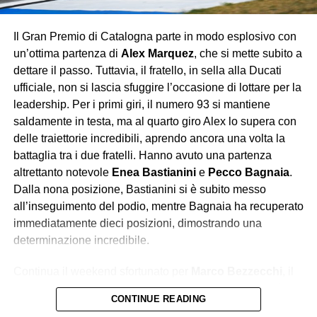
ulteriormente la sua leadership iridata, lasciando poche
speranze agli avversari: la Red Bull continua a viaggiare
Il Gran Premio di Catalogna parte in modo esplosivo con
su un altro pianeta, mentre Ferrari e McLaren si
un’ottima partenza di
Alex Marquez
, che si mette subito a
contendono soltanto le briciole di un dominio che sembra
dettare il passo. Tuttavia, il fratello, in sella alla Ducati
destinato a durare.
ufficiale, non si lascia sfuggire l’occasione di lottare per la
leadership. Per i primi giri, il numero 93 si mantiene
saldamente in testa, ma al quarto giro Alex lo supera con
delle traiettorie incredibili, aprendo ancora una volta la
battaglia tra i due fratelli. Hanno avuto una partenza
altrettanto notevole
Enea Bastianini
e
Pecco Bagnaia
.
Dalla nona posizione, Bastianini si è subito messo
all’inseguimento del podio, mentre Bagnaia ha recuperato
immediatamente dieci posizioni, dimostrando una
determinazione incredibile.
Continua il weekend sfortunato per
Marco Bezzecchi
, il
quale a causa di un contatto con
Franco Morbidelli
, è
CONTINUE READING
caduto, finendo a terra anche
Fabio Di Giannantonio
; i