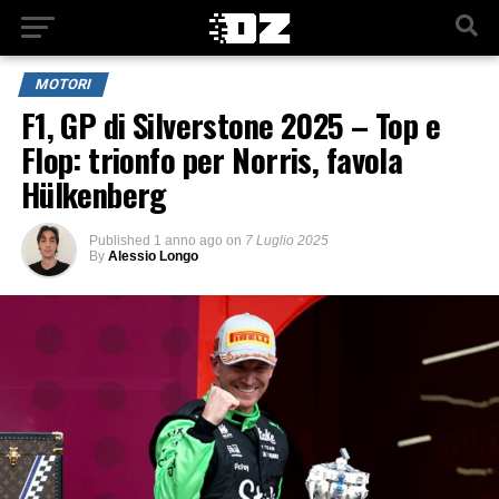
MOTORI
F1, GP di Silverstone 2025 – Top e
Flop: trionfo per Norris, favola
Hülkenberg
Published
1 anno ago
on
7 Luglio 2025
By
Alessio Longo