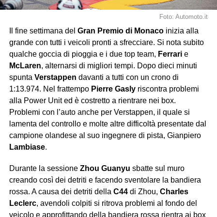
Foto: Automoto.it
Il fine settimana del
Gran Premio di Monaco
inizia alla
grande con tutti i veicoli pronti a sfrecciare. Si nota subito
qualche goccia di pioggia e i due top team,
Ferrari
e
McLaren
, alternarsi di migliori tempi. Dopo dieci minuti
spunta
Verstappen
davanti a tutti con un crono di
1:13.974. Nel frattempo
Pierre
Gasly
riscontra problemi
alla Power Unit ed è costretto a rientrare nei box.
Problemi con l’auto anche per Verstappen, il quale si
lamenta del controllo e molte altre difficoltà presentate dal
campione olandese al suo ingegnere di pista, Gianpiero
Lambiase
.
Durante la sessione
Zhou
Guanyu
sbatte sul muro
creando così dei detriti e facendo sventolare la bandiera
rossa. A causa dei detriti della
C44
di Zhou,
Charles
Leclerc
, avendoli colpiti si ritrova problemi al fondo del
veicolo e approfittando della bandiera rossa rientra ai box