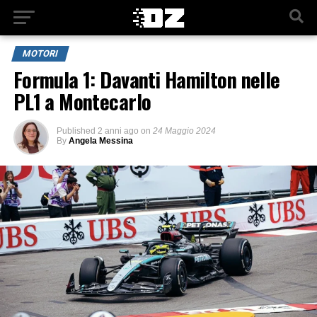
MOTORI
Formula 1: Davanti Hamilton nelle
PL1 a Montecarlo
Published
2 anni ago
on
24 Maggio 2024
By
Angela Messina