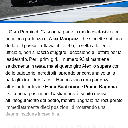
dell’Aston Martin.
Con questo successo, Verstappen consolida
ulteriormente la sua leadership iridata, lasciando poche
speranze agli avversari: la Red Bull continua a viaggiare
Il Gran Premio di Catalogna parte in modo esplosivo con
su un altro pianeta, mentre Ferrari e McLaren si
un’ottima partenza di
Alex Marquez
, che si mette subito a
contendono soltanto le briciole di un dominio che sembra
dettare il passo. Tuttavia, il fratello, in sella alla Ducati
destinato a durare.
ufficiale, non si lascia sfuggire l’occasione di lottare per la
leadership. Per i primi giri, il numero 93 si mantiene
saldamente in testa, ma al quarto giro Alex lo supera con
delle traiettorie incredibili, aprendo ancora una volta la
battaglia tra i due fratelli. Hanno avuto una partenza
altrettanto notevole
Enea Bastianini
e
Pecco Bagnaia
.
Dalla nona posizione, Bastianini si è subito messo
all’inseguimento del podio, mentre Bagnaia ha recuperato
immediatamente dieci posizioni, dimostrando una
determinazione incredibile.
Continua il weekend sfortunato per
Marco Bezzecchi
, il