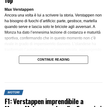
Max Verstappen
Ancora una volta è lui a scrivere la storia. Verstappen non
ha bisogno di fuochi d’artificio: parte, gestisce, martella
quando serve e lascia solo le briciole agli avversari. A
Monza ha dato l’ennesima lezione di costanza e maturità
sportiva, confermando che in questo momento non c’è
rivale in grado di impensierirlo davvero. L’olandese ha
trasformato l’autodromo in un’arena privata, aggiungendo
un altro sigillo a una carriera che sembra non conoscere
CONTINUE READING
soste.
Lando Norris
Il pilota inglese ha mostrato di aver fatto il definitivo salto
di qualità. Secondo posto conquistato con grinta, ritmo
costante e nessuna sbavatura. Lando non ha cercato
MOTORI
sorpassi impossibili su Verstappen, ma ha consolidato la
F1: Verstappen imprendibile a
sua posizione, difendendo con autorità dagli inseguitori e
portando la McLaren a un risultato di prestigio. Una