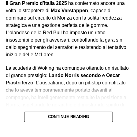
Il
Gran Premio d’Italia 2025
ha confermato ancora una
Leclerc ha chiuso quarto, vicino al podio ma lontano dalla
volta lo strapotere di
Max Verstappen
, capace di
vittoria, mentre il weekend nel complesso ha confermato
dominare sul circuito di Monza con la solita freddezza
che la Rossa, pur competitiva, fatica ancora a tenere il
strategica e una gestione perfetta delle gomme.
passo di Red Bull e McLaren. I tifosi hanno applaudito,
L’olandese della Red Bull ha imposto un ritmo
ma lo hanno fatto più per amore che per reale
insostenibile per gli avversari, controllando la gara sin
soddisfazione.
dallo spegnimento dei semafori e resistendo al tentativo
iniziale delle McLaren.
George Russell
Quinto al traguardo, ma con una gara quasi invisibile. La
La scuderia di Woking ha comunque ottenuto un risultato
Mercedes non vive un momento brillante, ma ci si
di grande prestigio:
Lando Norris secondo
e
Oscar
aspettava da Russell almeno la capacità di infastidire le
Piastri terzo
. L’australiano, dopo un pit-stop complicato
Ferrari o inserirsi nella lotta per il podio. Invece, il suo GP
che lo aveva temporaneamente portato davanti al
è stato privo di guizzi, segnato da un ritmo ordinario e da
compagno, ha intelligentemente restituito la posizione a
un risultato che sa di occasione persa.
Norris, rispettando le gerarchie e dimostrando spirito di
squadra. Entrambi hanno confermato la solidità di una
Aston Martin
CONTINUE READING
McLaren che si candida ormai stabilmente come seconda
Se Alonso ha abituato a rimonte eroiche e Stroll a
forza del Mondiale.
qualche lampo qua e là, a Monza entrambi sono apparsi
in difficoltà. La monoposto verde non ha mai trovato la