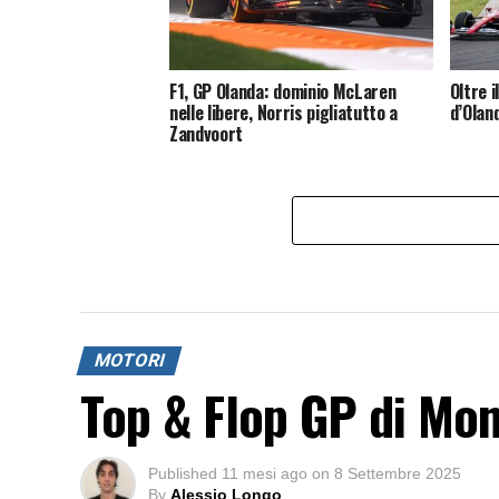
F1, GP Olanda: dominio McLaren
Oltre i
nelle libere, Norris pigliatutto a
d’Olan
Zandvoort
MOTORI
Top & Flop GP di Mo
Published
11 mesi ago
on
8 Settembre 2025
By
Alessio Longo