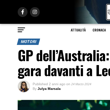
ATTUALITÀ
CRONACA
MOTORI
GP dell’Australia:
gara davanti a Le
Published
2 anni ago
on
24 Marzo 2024
By
Julya Marsala