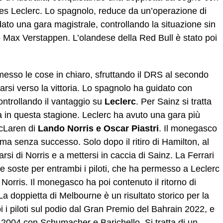
es Leclerc. Lo spagnolo, reduce da un’operazione di
ato una gara magistrale, controllando la situazione sin
 Max Verstappen. L’olandese della Red Bull è stato poi
.
esso le cose in chiaro, sfruttando il DRS al secondo
arsi verso la vittoria. Lo spagnolo ha guidato con
ontrollando il vantaggio su
Leclerc
. Per Sainz si tratta
ima in questa stagione. Leclerc ha avuto una gara più
McLaren di
Lando Norris e Oscar Piastri
. Il monegasco
ma senza successo. Solo dopo il ritiro di Hamilton, al
rarsi di Norris e a mettersi in caccia di Sainz. La Ferrari
e soste per entrambi i piloti, che ha permesso a Leclerc
Norris. Il monegasco ha poi contenuto il ritorno di
a doppietta di Melbourne è un risultato storico per la
 i piloti sul podio dal Gran Premio del Bahrain 2022, e
 2004 con Schumacher e Barichello. Si tratta di un