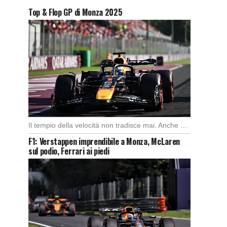
Top & Flop GP di Monza 2025
Il tempio della velocità non tradisce mai. Anche quest’anno il Gran Premio d’Italia ha offerto […]
F1: Verstappen imprendibile a Monza, McLaren
sul podio, Ferrari ai piedi