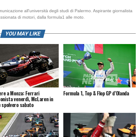
icazione all'università degli studi di Palermo. Aspirante giornalista
sionata di motori, dalla formula1 alle moto.
YOU MAY LIKE
bere a Monza: Ferrari
Formula 1, Top & Flop GP d’Olanda
onista venerdì, McLaren in
 spolvero sabato