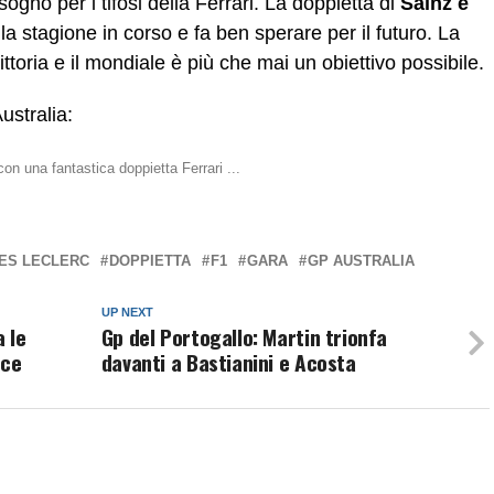
ogno per i tifosi della Ferrari. La doppietta di
Sainz e
a stagione in corso e fa ben sperare per il futuro. La
toria e il mondiale è più che mai un obiettivo possibile.
ustralia:
ES LECLERC
DOPPIETTA
F1
GARA
GP AUSTRALIA
UP NEXT
a le
Gp del Portogallo: Martin trionfa
ace
davanti a Bastianini e Acosta