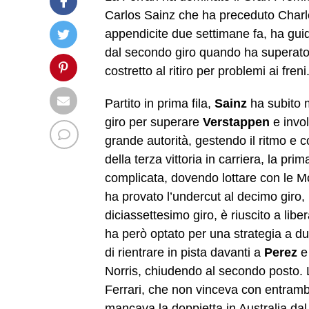
Carlos Sainz che ha preceduto Charl
appendicite due settimane fa, ha guid
dal secondo giro quando ha superato
costretto al ritiro per problemi ai freni
Partito in prima fila,
Sainz
ha subito m
giro per superare
Verstappen
e invol
grande autorità, gestendo il ritmo e c
della terza vittoria in carriera, la pr
complicata, dovendo lottare con le 
ha provato l’undercut al decimo giro, 
diciassettesimo giro, è riuscito a libe
ha però optato per una strategia a du
di rientrare in pista davanti a
Perez
e 
Norris, chiudendo al secondo posto. L
Ferrari, che non vinceva con entrambi
mancava la doppietta in Australia dal