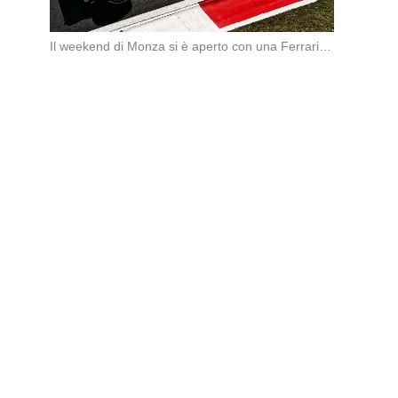
Il weekend di Monza si è aperto con una Ferrari subito sugli scudi. Nella prima […]