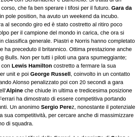
orso, che fa ben sperare i tifosi per il futuro.
Gara da
 in pole position, ha avuto un weekend da incubo.
a al secondo giro ed è stato costretto al ritiro poco
olpo per il campione del mondo in carica, che ora si
in classifica generale. Piastri e Norris hanno completato
che ha preceduto il britannico. Ottima prestazione anche
g Bulls. Non per tutti i piloti una gara spumeggiante;
a con
Lewis Hamilton
costretto a fermare la sua
r unit e poi
George Russell
, coinvolto in un contatto
nando Alonso penalizzato poi con 20 secondi a gara
ll’
Alpine
che chiude in ultima e tredicesima posizione
 Ferrari ha dimostrato di essere competitiva portando
punti. Un anonimo
Sergio Pere
z, nonostante il potenziale
a sua competitività, per cercare anche di massimizzare
gno di squadra.