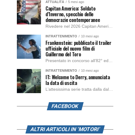
ATTUALITÀ
5 mesi ago
Capitan America: Soldato
d’Inverno, specchio delle
democrazie contemporanee
Rivedere nel 2026 Capitan America: Soldato d’Inverno, fa notare elementi delle democrazie moderne attuali che presentano un impatto diretto con il pubblico e il richiamo della forza di volontà e il pensiero critico del singolo. Captain America: Soldato d’Inverno (Captain America: The Winter Soldier nella versione originale) è il secondo film del supereroe della Marvel […]
INTRATTENIMENTO
10 mesi ago
Frankenstein: pubblicato il trailer
ufficiale del nuovo film di
Guillermo del Toro
Presentato in concorso all’82° edizione del Festival del Cinema di Venezia, con l’impeccabile interpretazione di Oscar Isaac, Jacob Elordi, Mia Goth e Christoph Waltz, è stato pubblicato il trailer finale della nuova trasposizione cinematografica di Frankenstein firmata dal regista Guillermo del Toro. Sarà disponibile in anteprima nei cinema selezionati dal 22 ottobre e sulla piattaforma […]
INTRATTENIMENTO
10 mesi ago
IT: Welcome to Derry, annunciata
la data di uscita
L’attesissima serie tratta dalla dal romanzo IT di Stephen King, arriverà anche in Italia, molto prima del previsto, dato che nei giorni precedenti HBO Max ha rivelato la data di uscita negli Stati Uniti, è giunto il momento anche per l’Italia. La nuova serie drammatica creata dal regista Andy Muschietti, basata sul romanzo best seller […]
FACEBOOK
ALTRI ARTICOLI IN ‘MOTORI’