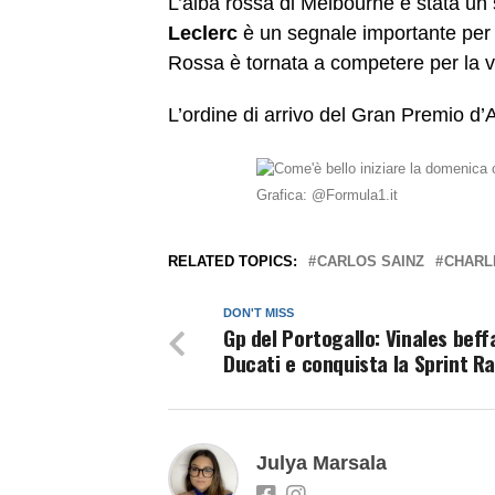
L’alba rossa di Melbourne è stata un s
Leclerc
è un segnale importante per l
Rossa è tornata a competere per la vit
L’ordine di arrivo del Gran Premio d’A
Grafica: @Formula1.it
RELATED TOPICS:
CARLOS SAINZ
CHARL
DON'T MISS
Gp del Portogallo: Vinales beff
Ducati e conquista la Sprint R
Julya Marsala