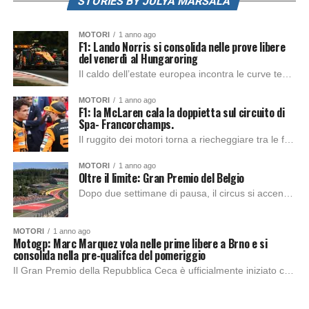
STORIES BY JULYA MARSALA
MOTORI
1 anno ago
F1: Lando Norris si consolida nelle prove libere
del venerdì al Hungaroring
Il caldo dell’estate europea incontra le curve tecniche dell’Hungaroring: sta per iniziare il weekend del Gran Premio d’Ungheria, con la prima sessione di prove libere pronta...
MOTORI
1 anno ago
F1: la McLaren cala la doppietta sul circuito di
Spa- Francorchamps.
Il ruggito dei motori torna a riecheggiare tra le foreste delle Ardenne: è tempo di Spa-Francorchamps. Il Gran Premio si preannuncia come uno degli appuntamenti più...
MOTORI
1 anno ago
Oltre il limite: Gran Premio del Belgio
Dopo due settimane di pausa, il circus si accende tornando in uno dei tracciati più tecnici e spettacolari dell’intero campionato, per tanto viene soprannominato l’università della...
MOTORI
1 anno ago
Motogp: Marc Marquez vola nelle prime libere a Brno e si
consolida nella pre-qualifca del pomeriggio
Il Gran Premio della Repubblica Ceca è ufficialmente iniziato con le due sessioni di prove libere del venerdì, che hanno regalato emozioni contrastanti e spunti interessanti...