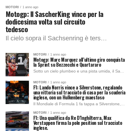
MOTORI
1 anno ago
Motogp: Il SascherKing vince per la
dodicesima volta sul circuito
tedesco
Il cielo sopra il Sachsenring è terso, la tribuna è un mosaico di colori, bandiere e adrenalina. Mentre l’inno tedesco risuona potente, i piloti sono già...
MOTORI
1 anno ago
Motogp: Marc Marquez all’ultimo giro conquista
la Sprint su Bezzecchi e Quartararo
Sotto un cielo plumbeo e una pista umida, il Sachsenring ha regalato una Sprint da batticuore, dove adrenalina, coraggio e talento si sono mescolati in un...
MOTORI
1 anno ago
F1: Lando Norris vince a Silverstone, regalando
una vittoria sul tracciato di casa per la scuderia
inglese, con un Hulkenberg maestoso
Il Mondiale di Formula 1 fa tappa a Silverstone, uno dei circuiti più iconici del calendario, per il Gran Premio di Gran Bretagna. Qui, dove la...
MOTORI
1 anno ago
F1: Una qualifica da Re D’Inghilterra, Max
Verstappen firma la pole position sul tracciato
inglese.