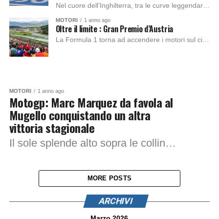
Nel cuore dell’Inghilterra, tra le curve leggendarie di Copse, Maggotts e Becketts, il tempio della velocità britannica si prepara a scrivere un nuovo capitolo. È il...
MOTORI
1 anno ago
Oltre il limite : Gran Premio d’Austria
La Formula 1 torna ad accendere i motori sul circuito del Red Bull Ring, una delle tappe fisse del calendario e teatro di battaglie leggendarie e...
MOTORI
1 anno ago
Motogp: Marc Marquez da favola al
Mugello conquistando un altra
vittoria stagionale
Il sole splende alto sopra le colline toscane, l’asfalto rovente del Mugello è pronto ad accogliere uno degli appuntamenti più attesi della stagione MotoGP. L’atmosfera è...
MORE POSTS
ARCHIVI
Marzo 2026