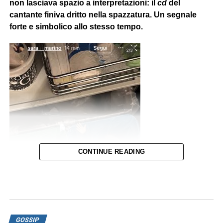
non lasciava spazio a interpretazioni: il
cd
del
cantante finiva dritto nella spazzatura. Un segnale
forte e simbolico allo stesso tempo.
CONTINUE READING
Questa vicenda arriva
dopo
altre indicazioni
che la
GOSSIP