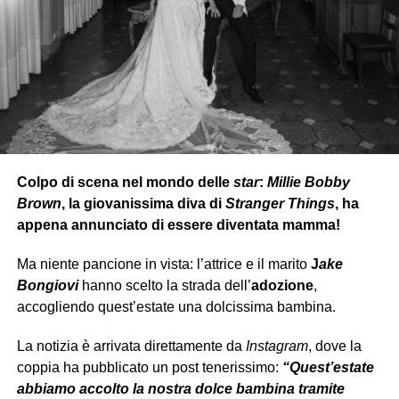
Una parola
che, per Grignani
modifica
totalmente
il
senso del brano
.
L’etichetta
Warner Chappell Music Italiana ha
allora
esortato
le parti
a un accordo
pacifico
,
per poter
arrivare ad una chiusura cordiale della faccenda.
Colpo di scena nel mondo delle
star
:
Millie Bobby
Brown
, la giovanissima diva di
Stranger Things
, ha
appena annunciato di essere diventata mamma!
Ma niente pancione in vista: l’attrice e il marito
J
ake
Bongiovi
hanno scelto la strada dell’
adozione
,
accogliendo quest’estate una dolcissima bambina.
La notizia è arrivata direttamente da
Instagram
, dove la
coppia ha pubblicato un post tenerissimo:
“Quest’estate
abbiamo accolto la nostra dolce bambina tramite