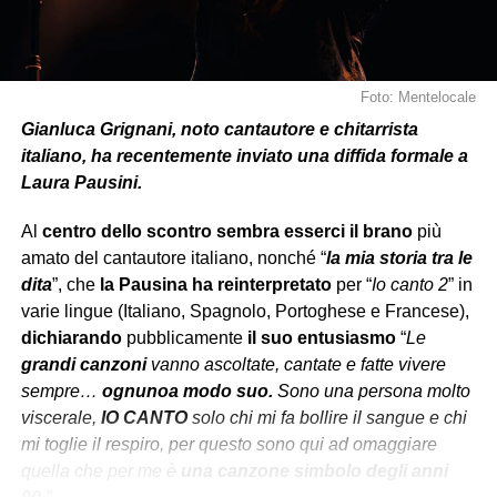
Foto: Mentelocale
Gianluca Grignani, noto cantautore e chitarrista
italiano, ha recentemente inviato una diffida formale a
Laura Pausini.
Al
centro dello scontro
sembra esserci
il brano
più
amato del cantautore italiano, nonché “
la mia storia tra le
dita
”, che
la Pausina ha reinterpretato
per “
Io canto 2
” in
varie lingue (Italiano, Spagnolo, Portoghese e Francese),
dichiarando
pubblicamente
il suo entusiasmo
“
Le
grandi canzoni
vanno ascoltate, cantate e fatte vivere
sempre…
ognuno
a modo suo.
Sono una persona molto
viscerale,
IO CANTO
solo chi mi fa bollire il sangue e chi
mi toglie il respiro, per questo sono qui ad omaggiare
quella che per me è
una
canzone
simbolo degli anni