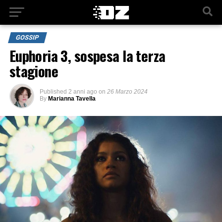
GOSSIP
Euphoria 3, sospesa la terza
stagione
Published
2 anni ago
on
26 Marzo 2024
By
Marianna Tavella