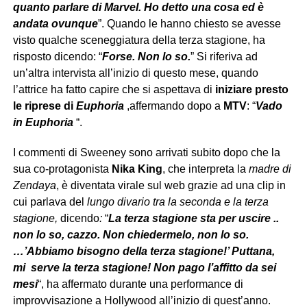
quanto parlare di Marvel. Ho detto una cosa ed è
andata ovunque
”. Quando le hanno chiesto se avesse
visto qualche sceneggiatura della terza stagione, ha
risposto dicendo: “
Forse. Non lo so.
” Si riferiva ad
un’altra intervista all’inizio di questo mese, quando
l’attrice ha fatto capire che si aspettava di
iniziare presto
le riprese di
Euphoria
,affermando dopo a
MTV
: “
Vado
in Euphoria
“.
I commenti di Sweeney sono arrivati ​subito dopo che la
sua co-protagonista
Nika King
, che interpreta la
madre di
Zendaya
, è diventata virale sul web grazie ad una clip in
cui parlava del
lungo divario tra la seconda e la terza
stagione,
dicendo
:
“
La terza stagione sta per uscire ..
non lo so, cazzo. Non chiedermelo, non lo so.
…’Abbiamo bisogno della terza stagione!’ Puttana,
mi serve la terza stagione! Non pago l’affitto da sei
mesi
“, ha affermato durante una performance di
improvvisazione a Hollywood all’inizio di quest’anno.