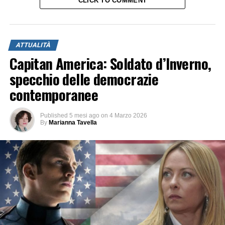
CLICK TO COMMENT
ATTUALITÀ
Capitan America: Soldato d’Inverno,
specchio delle democrazie
contemporanee
Published
5 mesi ago
on
4 Marzo 2026
By
Marianna Tavella