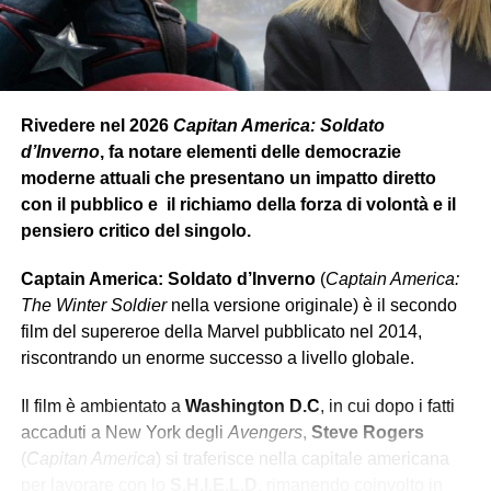
Rivedere nel 2026
Capitan America: Soldato
d’Inverno
, fa notare elementi delle democrazie
moderne attuali che presentano un impatto diretto
con il pubblico e il richiamo della forza di volontà e il
pensiero critico del singolo.
Captain America: Soldato d’Inverno
(
Captain America:
The Winter Soldier
nella versione originale) è il secondo
film del supereroe della Marvel pubblicato nel 2014,
riscontrando un enorme successo a livello globale.
Il film è ambientato a
Washington D.C
, in cui dopo i fatti
accaduti a New York degli
Avengers
,
Steve Rogers
(
Capitan America
) si traferisce nella capitale americana
per lavorare con lo
S.H.I.E.L.D
, rimanendo coinvolto in