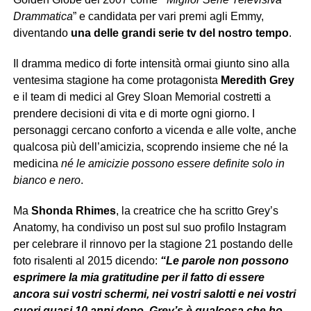
Drammatica
” e candidata per vari premi agli Emmy,
diventando
una delle grandi serie tv del nostro tempo
.
Il dramma medico di forte intensità ormai giunto sino alla
ventesima stagione ha come protagonista
Meredith Grey
e il team di medici al Grey Sloan Memorial costretti a
prendere decisioni di vita e di morte ogni giorno. I
personaggi cercano conforto a vicenda e alle volte, anche
qualcosa più dell’amicizia, scoprendo insieme che né la
medicina
né le amicizie possono essere definite solo in
bianco e nero
.
Ma
Shonda Rhimes
, la creatrice che ha scritto Grey’s
Anatomy, ha condiviso un post sul suo profilo Instagram
per celebrare il rinnovo per la stagione 21 postando delle
foto risalenti al 2015 dicendo:
“Le parole non possono
esprimere la mia gratitudine per il fatto di essere
ancora sui vostri schermi, nei vostri salotti e nei vostri
cuori quasi 10 anni dopo. Grey’s è qualcosa che ho