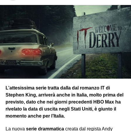
Questo fenomeno succede anche nella
realtà italiana
, in
cui la popolazione non è realmente aggiornata con
correttezza
dai sistemi e canali divulgativi. Come nel film
l’Hydra usa
tecnologie avanzate
per potersi muovere
silenziosamente nella realizzazione dei propri piani, i
meccanismi che stanno dietro ai sistemi politici attuali
funzionano verosimilmente a quelli mostrati nel
lungometraggio.
Un esempio è la
censura delle informazioni televisive
veicolate a proprio piacimento senza essere
trasparenti
,
come annunciato da una giornalista della
Rai
durante un
L’attesissima serie tratta dalla dal romanzo IT di
servizio. L’ultimo fatto recente è sul
referendum
Stephen King, arriverà anche in Italia, molto prima del
costituzionale
di marzo, di cui se n’è parlato apertamente
previsto, dato che nei giorni precedenti HBO Max ha
e in modo approfondito da persone competenti sui social,
rivelato la data di uscita negli Stati Uniti, è giunto il
mentre nelle reti televisive regnava il
silenzio
e solo lo
momento anche per l’Italia.
scorso mese se n’è parlato.
La nuova
serie drammatica
creata dal regista Andy