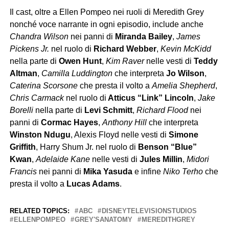
Il cast, oltre a Ellen Pompeo nei ruoli di Meredith Grey
nonché voce narrante in ogni episodio, include anche
Chandra Wilson
nei panni di
Miranda Bailey
,
James
Pickens Jr.
nel ruolo di
Richard Webber
,
Kevin McKidd
nella parte di
Owen Hunt
,
Kim Raver
nelle vesti di
Teddy
Altman
,
Camilla Luddington
che interpreta
Jo Wilson
,
Caterina Scorsone
che presta il volto a
Amelia Shepherd
,
Chris Carmack
nel ruolo di
Atticus “Link” Lincoln
,
Jake
Borelli
nella parte di
Levi Schmitt
,
Richard Flood
nei
panni di
Cormac Hayes
,
Anthony Hill
che interpreta
Winston Ndugu
, Alexis Floyd nelle vesti di
Simone
Griffith
, Harry Shum Jr. nel ruolo di
Benson “Blue”
Kwan
,
Adelaide Kane
nelle vesti di
Jules Millin
,
Midori
Francis
nei panni di
Mika Yasuda
e infine
Niko Terho
che
presta il volto a
Lucas Adams
.
RELATED TOPICS:
ABC
DISNEYTELEVISIONSTUDIOS
ELLENPOMPEO
GREY'SANATOMY
MEREDITHGREY