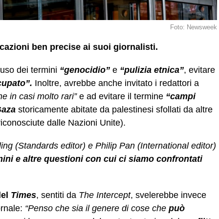
Foto: Newsweek
cazioni ben precise ai suoi giornalisti.
’uso dei termini
“genocidio”
e
“pulizia etnica”
, evitare
cupato”.
Inoltre, avrebbe anche invitato i redattori a
ne in casi molto rari”
e ad evitare il termine
“campi
aza
storicamente abitate da palestinesi sfollati da altre
iconosciute dalle Nazioni Unite).
ng (Standards editor) e Philip Pan (International editor)
mini e altre questioni con cui ci siamo confrontati
del
Times
, sentiti da
The Intercept
, svelerebbe invece
ornale:
“Penso che sia il genere di cose che
può