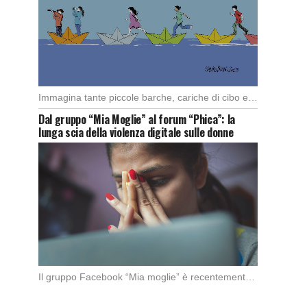
Immagina tante piccole barche, cariche di cibo e medicine, che partono da diversi porti del […]
Dal gruppo “Mia Moglie” al forum “Phica”: la
lunga scia della violenza digitale sulle donne
Il gruppo Facebook “Mia moglie” è recentemente stato chiuso da Meta in seguito alle denunce […]