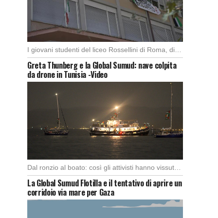
I giovani studenti del liceo Rossellini di Roma, dimostrano alla capitale l’importanza di attuare manifestazioni […]
Greta Thunberg e la Global Sumud: nave colpita
da drone in Tunisia -Video
Dal ronzio al boato: così gli attivisti hanno vissuto l’attacco in piena notte. Nella notte […]
La Global Sumud Flotilla e il tentativo di aprire un
corridoio via mare per Gaza