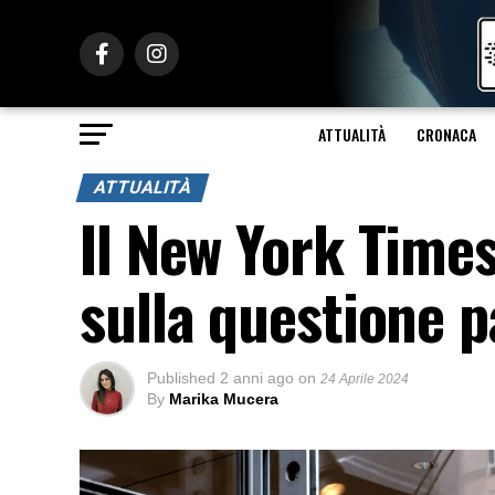
ATTUALITÀ
CRONACA
ATTUALITÀ
Il New York Times
sulla questione p
Published
2 anni ago
on
24 Aprile 2024
By
Marika Mucera