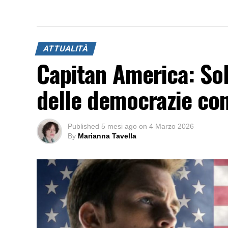
ATTUALITÀ
Capitan America: Sol
delle democrazie c
Published
5 mesi ago
on
4 Marzo 2026
By
Marianna Tavella