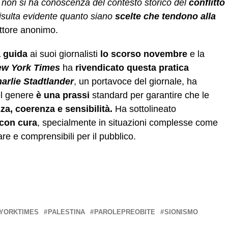
 non si ha conoscenza del contesto storico del
conflitto
risulta evidente quanto siano
scelte che tendono alla
attore anonimo.
a guida
ai suoi giornalisti
lo scorso novembre
e la
w York Times
ha
rivendicato questa pratica
arlie Stadtlander
, un portavoce del giornale, ha
l genere
è una prassi
standard per garantire che le
za, coerenza e sensibilità.
Ha sottolineato
 con cura
, specialmente in situazioni complesse come
re e comprensibili per il pubblico.
YORKTIMES
PALESTINA
PAROLEPREOBITE
SIONISMO