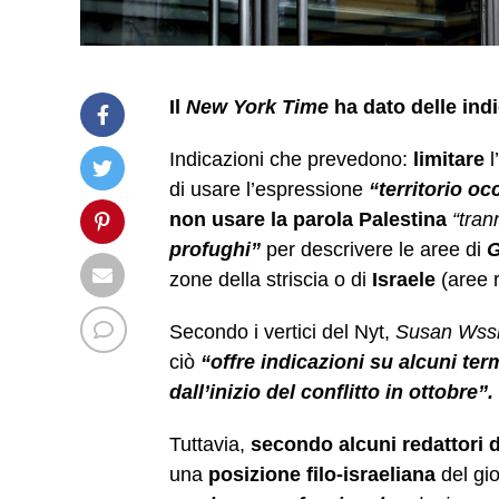
Il
New York Time
ha dato delle indi
Indicazioni che prevedono:
limitare
l
di usare l’espressione
“territorio oc
non usare la parola Palestina
“tran
profughi”
per descrivere le aree di
G
zone della striscia o di
Israele
(aree r
Secondo i vertici del Nyt,
Susan Wssli
ciò
“offre indicazioni su alcuni ter
dall’inizio del conflitto in ottobre”.
Tuttavia,
secondo alcuni redattori 
una
posizione filo-israeliana
del gi