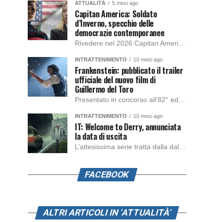
ATTUALITÀ
5 mesi ago
Capitan America: Soldato
d’Inverno, specchio delle
democrazie contemporanee
Rivedere nel 2026 Capitan America: Soldato d’Inverno, fa notare elementi delle democrazie moderne attuali che presentano un impatto diretto con il pubblico e il richiamo della forza di volontà e il pensiero critico del singolo. Captain America: Soldato d’Inverno (Captain America: The Winter Soldier nella versione originale) è il secondo film del supereroe della Marvel […]
INTRATTENIMENTO
10 mesi ago
Frankenstein: pubblicato il trailer
ufficiale del nuovo film di
Guillermo del Toro
Presentato in concorso all’82° edizione del Festival del Cinema di Venezia, con l’impeccabile interpretazione di Oscar Isaac, Jacob Elordi, Mia Goth e Christoph Waltz, è stato pubblicato il trailer finale della nuova trasposizione cinematografica di Frankenstein firmata dal regista Guillermo del Toro. Sarà disponibile in anteprima nei cinema selezionati dal 22 ottobre e sulla piattaforma […]
INTRATTENIMENTO
10 mesi ago
IT: Welcome to Derry, annunciata
la data di uscita
L’attesissima serie tratta dalla dal romanzo IT di Stephen King, arriverà anche in Italia, molto prima del previsto, dato che nei giorni precedenti HBO Max ha rivelato la data di uscita negli Stati Uniti, è giunto il momento anche per l’Italia. La nuova serie drammatica creata dal regista Andy Muschietti, basata sul romanzo best seller […]
FACEBOOK
ALTRI ARTICOLI IN ‘ATTUALITÀ’