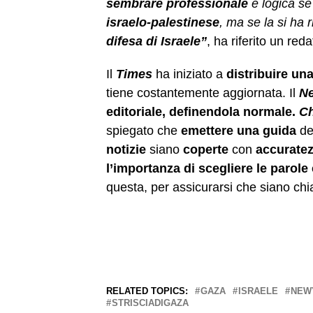
sembrare professionale
e logica se
israelo-palestinese
, ma se la si ha 
difesa di Israele”
, ha riferito un red
Il
Times
ha iniziato a
distribuire un
tiene costantemente aggiornata. Il
Ne
editoriale, definendola normale.
Ch
spiegato che
emettere una guida
de
notizie
siano
coperte
con
accuratez
l’importanza di scegliere le parole
questa, per assicurarsi che siano chia
RELATED TOPICS:
GAZA
ISRAELE
NEW
STRISCIADIGAZA