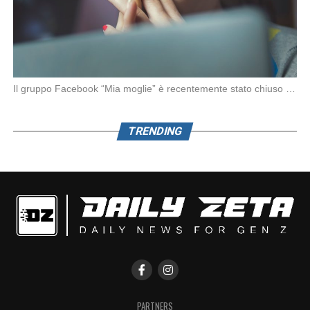
Il gruppo Facebook “Mia moglie” è recentemente stato chiuso da Meta in seguito alle denunce […]
TRENDING
PARTNERS