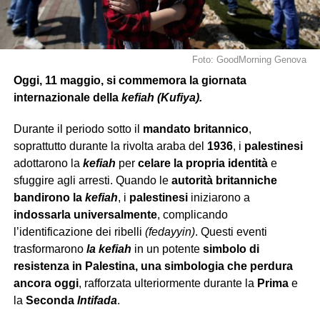
Foto: GoodMorning Genova
Oggi, 11 maggio, si commemora la giornata
internazionale della
kefiah (Kufiya).
Durante il periodo sotto il
mandato britannico
,
soprattutto durante la rivolta araba del
1936
, i
palestinesi
adottarono la
kefiah
per
celare la propria identità
e
sfuggire agli arresti. Quando le
autorità britanniche
bandirono la
kefiah
, i
palestinesi
iniziarono a
indossarla universalmente
, complicando
l’identificazione dei ribelli
(fedayyin)
. Questi eventi
trasformarono
la kefiah
in un potente
simbolo di
resistenza in Palestina, una simbologia che perdura
ancora oggi
, rafforzata ulteriormente durante la
Prima
e
la
Seconda
Intifada
.