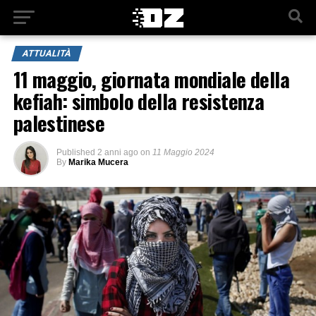
ATTUALITÀ
11 maggio, giornata mondiale della
kefiah: simbolo della resistenza
palestinese
Published
2 anni ago
on
11 Maggio 2024
By
Marika Mucera