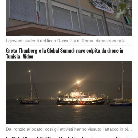
I giovani studenti del liceo Rossellini di Roma, dimostrano alla capitale l’importanza di attuare manifestazioni […]
Greta Thunberg e la Global Sumud: nave colpita da drone in
Tunisia -Video
Dal ronzio al boato: così gli attivisti hanno vissuto l’attacco in piena notte. Nella notte […]