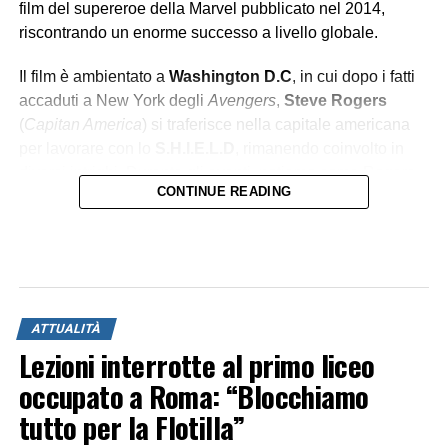
film del supereroe della Marvel pubblicato nel 2014,
riscontrando un enorme successo a livello globale.
Il film è ambientato a
Washington D.C
, in cui dopo i fatti
accaduti a New York degli
Avengers
,
Steve Rogers
(
Capitan America
) si traferisce nella capitale americana
per lavorare con lo
S.H.I.E.L.D
, rimanendo coinvolto in
diversi intrighi. Durante gli eventi, notiamo come Rogers
CONTINUE READING
debba
adattarsi al mondo moderno
, cambiato sia
esteticamente e progressivamente con la nascita di nuove
tecnologie avanzate, che
moralmente
. Il protagonista si
renderà presto conto che il mondo che lo circonda si
muove attraverso meccanismi
teatrali e corrotti
.
ATTUALITÀ
Lezioni interrotte al primo liceo
L’EROE DEL POPOLO
occupato a Roma: “Blocchiamo
tutto per la Flotilla”
Capitan America rappresenta
l’uomo umile
con un alto