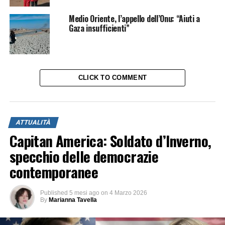
Medio Oriente, l’appello dell’Onu: “Aiuti a
Gaza insufficienti”
CLICK TO COMMENT
ATTUALITÀ
Capitan America: Soldato d’Inverno,
specchio delle democrazie
contemporanee
Published
5 mesi ago
on
4 Marzo 2026
By
Marianna Tavella