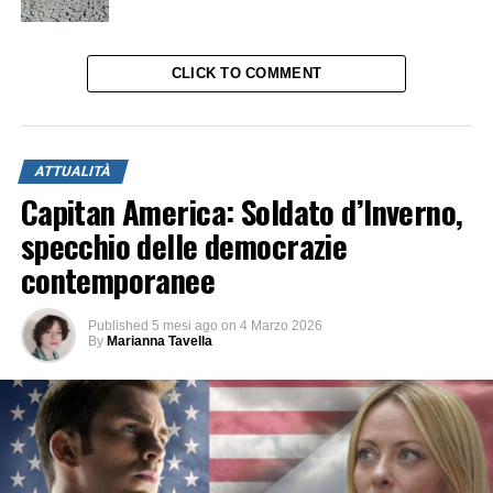
CLICK TO COMMENT
ATTUALITÀ
Capitan America: Soldato d’Inverno,
specchio delle democrazie
contemporanee
Published
5 mesi ago
on
4 Marzo 2026
By
Marianna Tavella