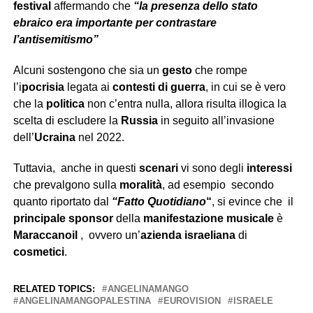
festival
affermando che
“la presenza dello stato
ebraico era importante per contrastare
l’antisemitismo”
Alcuni sostengono che sia un
gesto
che rompe
l’i
pocrisia
legata ai
contesti di guerra
, in cui se è vero
che la
politica
non c’entra nulla, allora risulta illogica la
scelta di escludere la
Russia
in seguito all’invasione
dell’
Ucraina
nel 2022.
Tuttavia, anche in questi
scenari
vi sono degli
interessi
che prevalgono sulla
moralità
, ad esempio secondo
quanto riportato dal
“Fatto
Quotidiano
“
, si evince che il
principale sponsor
della
manifestazione musicale
è
Maraccanoil
, ovvero un’
azienda israeliana
di
cosmetici
.
RELATED TOPICS:
ANGELINAMANGO
ANGELINAMANGOPALESTINA
EUROVISION
ISRAELE