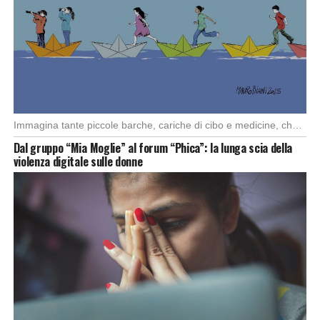
Immagina tante piccole barche, cariche di cibo e medicine, che partono da diversi porti del […]
Dal gruppo “Mia Moglie” al forum “Phica”: la lunga scia della
violenza digitale sulle donne