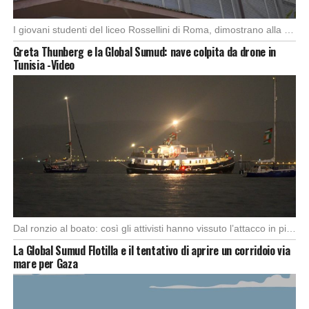
I giovani studenti del liceo Rossellini di Roma, dimostrano alla capitale l’importanza di attuare manifestazioni […]
Greta Thunberg e la Global Sumud: nave colpita da drone in
Tunisia -Video
Dal ronzio al boato: così gli attivisti hanno vissuto l’attacco in piena notte. Nella notte […]
La Global Sumud Flotilla e il tentativo di aprire un corridoio via
mare per Gaza