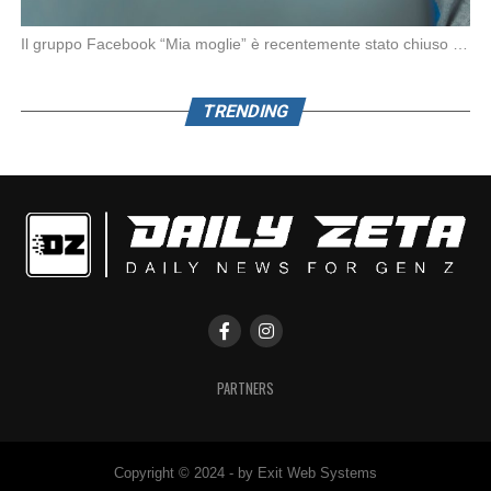
Il gruppo Facebook “Mia moglie” è recentemente stato chiuso da Meta in seguito alle denunce […]
TRENDING
PARTNERS
Copyright © 2024 - by Exit Web Systems