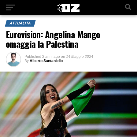
ATTUALITÀ
Eurovision: Angelina Mango
omaggia la Palestina
Published
2 anni ago
on
14 Maggio 2024
By
Alberto Santaniello