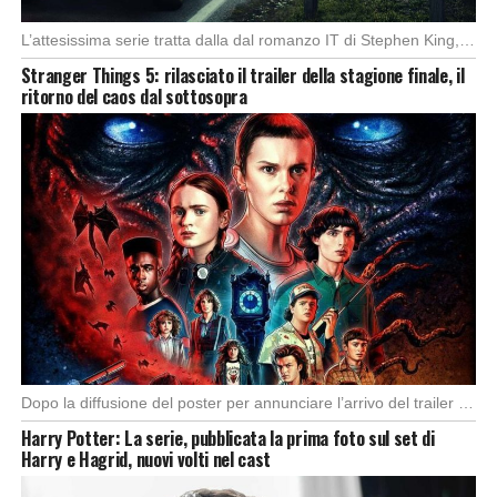
L’attesissima serie tratta dalla dal romanzo IT di Stephen King, arriverà anche in Italia, molto […]
Stranger Things 5: rilasciato il trailer della stagione finale, il
ritorno del caos dal sottosopra
Dopo la diffusione del poster per annunciare l’arrivo del trailer della quinta e ultima stagione […]
Harry Potter: La serie, pubblicata la prima foto sul set di
Harry e Hagrid, nuovi volti nel cast