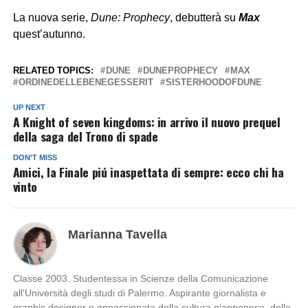
La nuova serie,
Dune: Prophecy
, debutterà su
Max
quest’autunno.
RELATED TOPICS:
DUNE
DUNEPROPHECY
MAX
ORDINEDELLEBENEGESSERIT
SISTERHOODOFDUNE
UP NEXT
A Knight of seven kingdoms: in arrivo il nuovo prequel
della saga del Trono di spade
DON'T MISS
Amici, la Finale piú inaspettata di sempre: ecco chi ha
vinto
Marianna Tavella
Classe 2003. Studentessa in Scienze della Comunicazione
all'Università degli studi di Palermo. Aspirante giornalista e
graphic designer e appassionata della cultura giapponese, delle