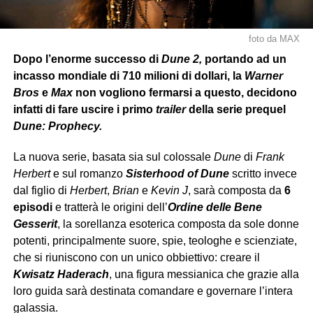
foto da MAX
Dopo l’enorme successo di
Dune 2,
portando ad un
incasso mondiale di 710 milioni di dollari, la
Warner
Bros
e
Max
non vogliono fermarsi a questo, decidono
infatti di fare uscire i primo
trailer
della serie prequel
Dune: Prophecy.
La nuova serie, basata sia sul colossale
Dune
di
Frank
Herbert
e sul romanzo
Sisterhood of Dune
scritto invece
dal figlio di
Herbert
,
Brian
e
Kevin
J
, sarà composta da
6
episodi
e tratterà le origini dell’
Ordine delle Bene
Gesserit
, la sorellanza esoterica composta da sole donne
potenti, principalmente suore, spie, teologhe e scienziate,
che si riuniscono con un unico obbiettivo: creare il
Kwisatz Haderach
, una figura messianica che grazie alla
loro guida sarà destinata comandare e governare l’intera
galassia.