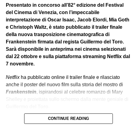
Presentato in concorso all’82° edizione del Festival
team dello S.H.I.E.L.D affiancato da
Vedova Nera
che lo
del Cinema di Venezia, con l’impeccabile
condurrà in diverse missioni sotto copertura. In una di
interpretazione di Oscar Isaac, Jacob Elordi, Mia Goth
queste però si rende conto, insieme all’agente Romanoff
e Christoph Waltz, è stato pubblicato il trailer finale
(Vedova Nera), che dietro lo S.H.I.E.L.D c’è una
della nuova trasposizione cinematografica di
cospirazione interna
, e scopre che l’Hydra è
Frankenstein firmata dal regista Guillermo del Toro.
sopravvissuta
in segreto riuscendo a
infiltrarsi
nello
Sarà disponibile in anteprima nei cinema selezionati
S.H.I.E.L.D, rivelando anche che l’organizzazione ha
dal 22 ottobre e sulla piattaforma streaming Netflix dal
manipolato
gli eventi globali più minacciosi e letali per
7 novembre.
decenni
.
Netflix
ha pubblicato online il trailer finale e rilasciato
anche il poster del nuovo film sulla storia del mostro di
PARALLELISMO MODERNO
Frankenstein
, ispirandosi al celebre romanzo di Mary
Shelley e proiettata sullo schermo dalla mente geniale di
Dalla narrazione del film e le sue principali tematiche,
Guillermo del Toro
.
viene da pensare che ad oggi, nel 2026, ci sono
CONTINUE READING
somiglianze
di alcune strutture con gli
attuali sistemi
Il regista, dopo più di 20 anni di desiderio, è riuscito a
politici
, in particolare col sistema governativo italiano e
dare vita alla sua personale trasposizione cinematografia
americano. Per il sistema governativo italiano la
sula storia della
Creatura
che rappresenta uno dei mostri