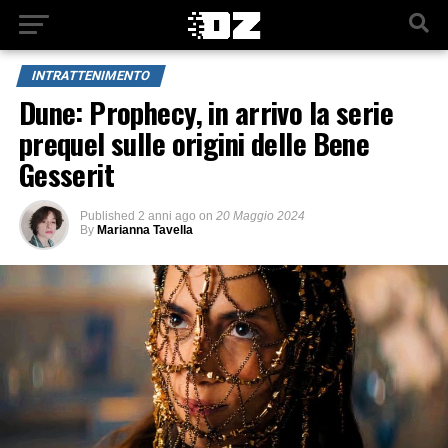
INTRATTENIMENTO
Dune: Prophecy, in arrivo la serie
prequel sulle origini delle Bene
Gesserit
Published
2 anni ago
on
20 Maggio 2024
By
Marianna Tavella