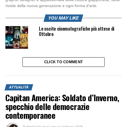
riviste della nuova generazione e ogni forma d'arte.
YOU MAY LIKE
Le uscite cinematografiche più attese di
Ottobre
CLICK TO COMMENT
ATTUALITÀ
Capitan America: Soldato d’Inverno,
specchio delle democrazie
contemporanee
Published
5 mesi ago
on
4 Marzo 2026