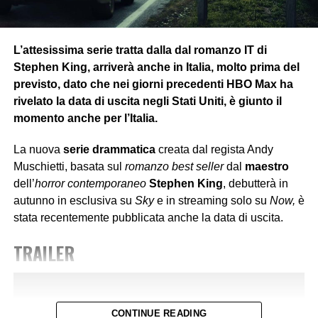
Un esempio è la
censura delle informazioni televisive
veicolate a proprio piacimento senza essere
trasparenti
,
come annunciato da una giornalista della
Rai
durante un
L’attesissima serie tratta dalla dal romanzo IT di
servizio. L’ultimo fatto recente è sul
referendum
Stephen King, arriverà anche in Italia, molto prima del
costituzionale
di marzo, di cui se n’è parlato apertamente
previsto, dato che nei giorni precedenti HBO Max ha
e in modo approfondito da persone competenti sui social,
rivelato la data di uscita negli Stati Uniti, è giunto il
mentre nelle reti televisive regnava il
silenzio
e solo lo
momento anche per l’Italia.
scorso mese se n’è parlato.
La nuova
serie drammatica
creata dal regista Andy
Le persone devono controllare
sempre
che siano
Muschietti, basata sul
romanzo best seller
dal
maestro
POSTER
aggiornate
correttamente
, perché spesso, come notiamo
dell’
horror contemporaneo
Stephen King
, debutterà in
nel film, anche se il male è apparentemente sconfitto, può
autunno in esclusiva su
Sky
e in streaming solo su
Now,
è
agire di soppiatto sotto gli occhi di tutti e creare una
bolla
stata recentemente pubblicata anche la data di uscita.
quotidiana
in cui tutto è perfetto, ma la perfezione
proiettata è solo
un’illusione manipolatoria
, proprio
TRAILER
come agisce il sistema democratico attuale rievocando
vecchi meccanismi.
Lo stesso vale per l’attuale governo americano. Dato che
CONTINUE READING