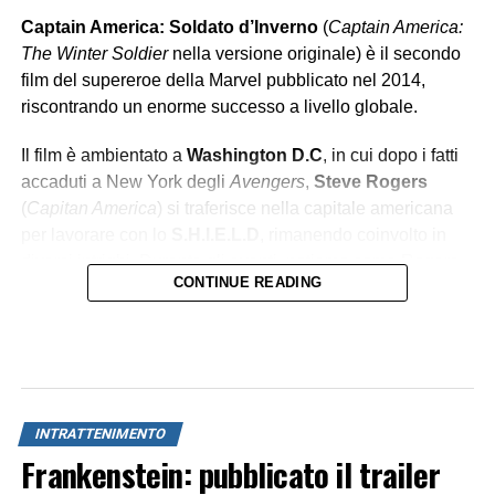
Captain America: Soldato d’Inverno
(
Captain America:
The Winter Soldier
nella versione originale) è il secondo
film del supereroe della Marvel pubblicato nel 2014,
riscontrando un enorme successo a livello globale.
Il film è ambientato a
Washington D.C
, in cui dopo i fatti
accaduti a New York degli
Avengers
,
Steve Rogers
(
Capitan America
) si traferisce nella capitale americana
per lavorare con lo
S.H.I.E.L.D
, rimanendo coinvolto in
diversi intrighi. Durante gli eventi, notiamo come Rogers
CONTINUE READING
debba
adattarsi al mondo moderno
, cambiato sia
esteticamente e progressivamente con la nascita di nuove
tecnologie avanzate, che
moralmente
. Il protagonista si
renderà presto conto che il mondo che lo circonda si
muove attraverso meccanismi
teatrali e corrotti
.
INTRATTENIMENTO
Frankenstein: pubblicato il trailer
L’EROE DEL POPOLO