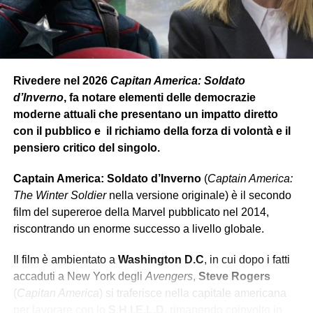
Rivedere nel 2026
Capitan America: Soldato
d’Inverno
, fa notare elementi delle democrazie
moderne attuali che presentano un impatto diretto
con il pubblico e il richiamo della forza di volontà e il
pensiero critico del singolo.
Captain America: Soldato d’Inverno
(
Captain America:
The Winter Soldier
nella versione originale) è il secondo
film del supereroe della Marvel pubblicato nel 2014,
riscontrando un enorme successo a livello globale.
Il film è ambientato a
Washington D.C
, in cui dopo i fatti
accaduti a New York degli
Avengers
,
Steve Rogers
(
Capitan America
) si traferisce nella capitale americana
per lavorare con lo
S.H.I.E.L.D
, rimanendo coinvolto in