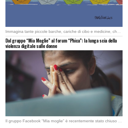
Immagina tante piccole barche, cariche di cibo e medicine, che partono da diversi porti del […]
Dal gruppo “Mia Moglie” al forum “Phica”: la lunga scia della
violenza digitale sulle donne
Il gruppo Facebook “Mia moglie” è recentemente stato chiuso da Meta in seguito alle denunce […]