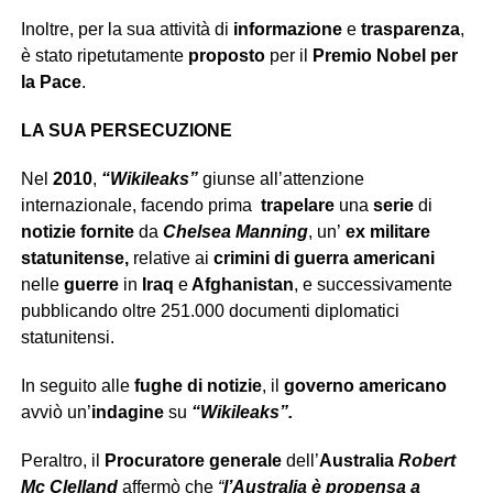
Inoltre, per la sua attività di
informazione
e
trasparenza
,
è stato ripetutamente
proposto
per il
Premio Nobel per
la Pace
.
LA SUA PERSECUZIONE
Nel
2010
,
“Wikileaks”
giunse all’attenzione
internazionale, facendo prima
trapelare
una
serie
di
notizie
fornite
da
Chelsea Manning
, un’
ex militare
statunitense,
relative ai
crimini di guerra americani
nelle
guerre
in
Iraq
e
Afghanistan
, e successivamente
pubblicando oltre 251.000 documenti diplomatici
statunitensi.
In seguito alle
fughe di notizie
, il
governo americano
avviò un’
indagine
su
“Wikileaks”.
Peraltro, il
Procuratore generale
dell’
Australia
Robert
Mc Clelland
affermò che
“
l’Australia è propensa a