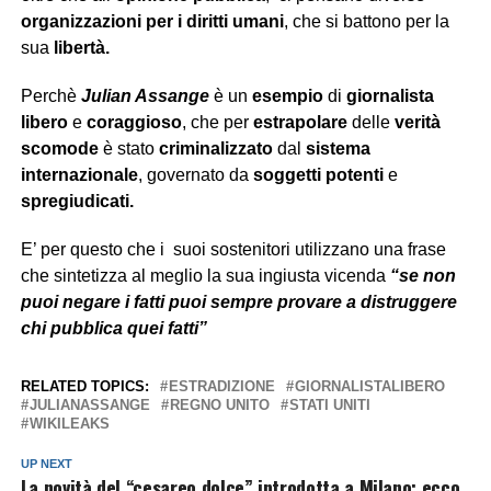
organizzazioni per i
diritti umani
, che si battono per la
sua
libertà.
Perchè
Julian Assange
è un
esempio
di
giornalista
libero
e
coraggioso
, che per
estrapolare
delle
verità
scomode
è stato
criminalizzato
dal
sistema
internazionale
, governato da
soggetti potenti
e
spregiudicati.
E’ per questo che i suoi sostenitori utilizzano una frase
che sintetizza al meglio la sua ingiusta vicenda
“se non
puoi negare i fatti puoi sempre provare a distruggere
chi pubblica quei fatti”
RELATED TOPICS:
ESTRADIZIONE
GIORNALISTALIBERO
JULIANASSANGE
REGNO UNITO
STATI UNITI
WIKILEAKS
UP NEXT
La novità del “cesareo dolce” introdotta a Milano: ecco