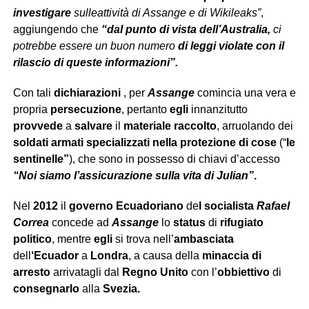
investigare
sulle
attività di
Assange e di Wikileaks”
,
aggiungendo che
“dal punto di vista dell’Australia,
ci
potrebbe essere un buon numero
di leggi violate con il
rilascio di queste informazioni”.
Con tali
dichiarazioni
, per
Assange
comincia una vera e
propria
persecuzione
, pertanto
egli
innanzitutto
provvede
a
salvare
il
materiale raccolto
, arruolando dei
soldati armati specializzati nella protezione di cose
(“
le
sentinelle”
), che sono in possesso di chiavi d’accesso
“Noi siamo l’assicurazione sulla vita di Julian”
.
Nel
2012
il
governo Ecuadoriano
de
l socialista
Rafael
Correa
concede ad
Assange
lo
status
di
rifugiato
politico
, mentre
egli
si trova nell’
ambasciata
dell
‘Ecuador
a
Londra
, a causa della
minaccia di
arresto
arrivatagli dal
Regno Unito
con l’
obbiettivo
di
consegnarlo
alla
Svezia.