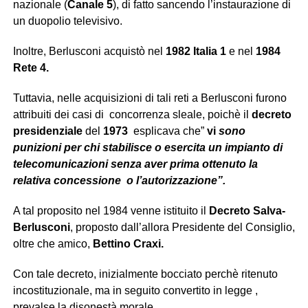
nazionale (
Canale
5
), di fatto sancendo l’instaurazione di
un duopolio televisivo.
Inoltre, Berlusconi acquistò nel
1982
Italia 1
e nel
1984
Rete 4.
Tuttavia, nelle acquisizioni di tali reti a Berlusconi furono
attribuiti dei casi di concorrenza sleale, poichè il
decreto
presidenziale
del
1973
esplicava che”
vi
sono
punizioni per chi stabilisce o esercita un impianto di
telecomunicazioni senza aver prima ottenuto la
relativa concessione o l’autorizzazione”.
A tal proposito nel 1984 venne istituito il
Decreto Salva-
Berlusconi
, proposto dall’allora Presidente del Consiglio,
oltre che amico,
Bettino Craxi.
Con tale decreto, inizialmente bocciato perchè ritenuto
incostituzionale, ma in seguito convertito in legge ,
prevalse la disonestà morale.