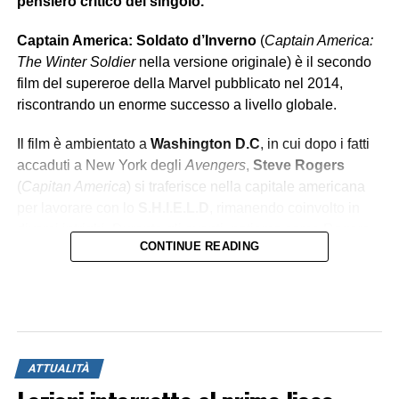
pensiero critico del singolo.
Captain America: Soldato d’Inverno
(
Captain America:
The Winter Soldier
nella versione originale) è il secondo
film del supereroe della Marvel pubblicato nel 2014,
riscontrando un enorme successo a livello globale.
Il film è ambientato a
Washington D.C
, in cui dopo i fatti
accaduti a New York degli
Avengers
,
Steve Rogers
(
Capitan America
) si traferisce nella capitale americana
per lavorare con lo
S.H.I.E.L.D
, rimanendo coinvolto in
diversi intrighi. Durante gli eventi, notiamo come Rogers
CONTINUE READING
debba
adattarsi al mondo moderno
, cambiato sia
esteticamente e progressivamente con la nascita di nuove
tecnologie avanzate, che
moralmente
. Il protagonista si
renderà presto conto che il mondo che lo circonda si
muove attraverso meccanismi
teatrali e corrotti
.
ATTUALITÀ