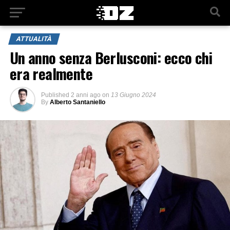
ATTUALITÀ
Un anno senza Berlusconi: ecco chi
era realmente
Published
2 anni ago
on
13 Giugno 2024
By
Alberto Santaniello