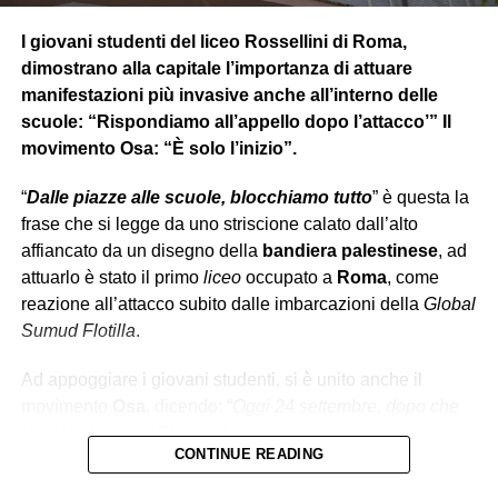
Dopo essersi ambientato alla nuova realtà si unisce al
team dello S.H.I.E.L.D affiancato da
Vedova Nera
che lo
I giovani studenti del liceo Rossellini di Roma,
condurrà in diverse missioni sotto copertura. In una di
dimostrano alla capitale l’importanza di attuare
queste però si rende conto, insieme all’agente Romanoff
manifestazioni più invasive anche all’interno delle
(Vedova Nera), che dietro lo S.H.I.E.L.D c’è una
scuole: “Rispondiamo all’appello dopo l’attacco’” Il
cospirazione interna
, e scopre che l’Hydra è
movimento Osa: “È solo l’inizio”.
sopravvissuta
in segreto riuscendo a
infiltrarsi
nello
“
Dalle piazze alle scuole, blocchiamo tutto
” è questa la
S.H.I.E.L.D, rivelando anche che l’organizzazione ha
frase che si legge da uno striscione calato dall’alto
manipolato
gli eventi globali più minacciosi e letali per
affiancato da un disegno della
bandiera palestinese
, ad
decenni
.
attuarlo è stato il primo
liceo
occupato a
Roma
, come
reazione all’attacco subito dalle imbarcazioni della
Global
Sumud Flotilla
.
PARALLELISMO MODERNO
Ad appoggiare i giovani studenti, si è unito anche il
Dalla narrazione del film e le sue principali tematiche,
movimento
Osa
, dicendo: “
Oggi 24 settembre, dopo che
viene da pensare che ad oggi, nel 2026, ci sono
la Global Sumud Flottilia è stata
attaccata
, noi studenti
somiglianze
di alcune strutture con gli
attuali sistemi
CONTINUE READING
del Rossellini
occupiamo la nostra scuola
, rispondendo
politici
, in particolare col sistema governativo italiano e
all’appello lanciato dagli universitari di Cambiare Rotta da