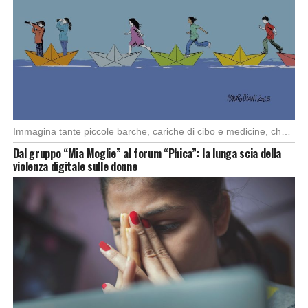
Immagina tante piccole barche, cariche di cibo e medicine, che partono da diversi porti del […]
Dal gruppo “Mia Moglie” al forum “Phica”: la lunga scia della
violenza digitale sulle donne