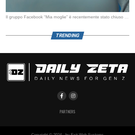
Il gruppo Facebook “Mia moglie” è recentemente stato chiuso da Meta in seguito alle denunce […]
TRENDING
PARTNERS
Copyright © 2024 - by Exit Web Systems