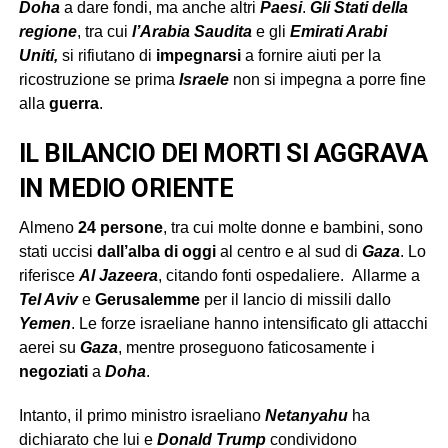
Doha
a dare fondi, ma anche altri
Paesi
.
Gli Stati della
regione
, tra cui
l’Arabia Saudita
e gli
Emirati Arabi
Uniti,
si rifiutano di
impegnarsi
a fornire aiuti per la
ricostruzione se prima
Israele
non si impegna a porre fine
alla
guerra
.
IL BILANCIO DEI MORTI SI AGGRAVA
IN MEDIO ORIENTE
Almeno
24 persone
, tra cui molte donne e bambini, sono
stati uccisi
dall’alba di oggi
al centro e al sud di
Gaza
. Lo
riferisce
Al Jazeera
, citando fonti ospedaliere. Allarme a
Tel Aviv
e
Gerusalemme
per il lancio di missili dallo
Yemen
. Le forze israeliane hanno intensificato gli attacchi
aerei su
Gaza
, mentre proseguono faticosamente i
negoziati
a
Doha
.
Intanto, il primo ministro israeliano
Netanyahu
ha
dichiarato che lui e
Donald Trump
condividono