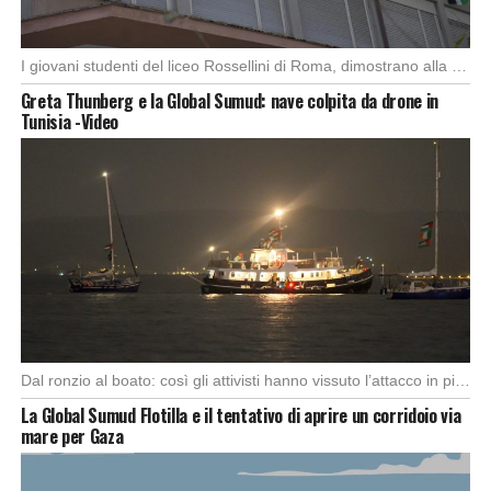
I giovani studenti del liceo Rossellini di Roma, dimostrano alla capitale l’importanza di attuare manifestazioni […]
Greta Thunberg e la Global Sumud: nave colpita da drone in
Tunisia -Video
Dal ronzio al boato: così gli attivisti hanno vissuto l’attacco in piena notte. Nella notte […]
La Global Sumud Flotilla e il tentativo di aprire un corridoio via
mare per Gaza