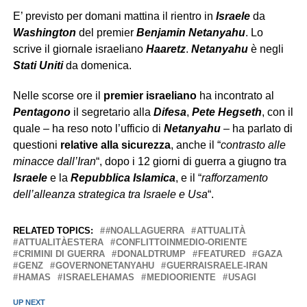
E’ previsto per domani mattina il rientro in
Israele
da
Washington
del premier
Benjamin Netanyahu
. Lo
scrive il giornale israeliano
Haaretz
.
Netanyahu
è negli
Stati Uniti
da domenica.
Nelle scorse ore il
premier israeliano
ha incontrato al
Pentagono
il segretario alla
Difesa
,
Pete Hegseth
, con il
quale – ha reso noto l’ufficio di
Netanyahu
– ha parlato di
questioni
relative alla sicurezza
, anche il “
contrasto alle
minacce dall’Iran
“, dopo i 12 giorni di guerra a giugno tra
Israele
e la
Repubblica Islamica
, e il “
rafforzamento
dell’alleanza strategica tra Israele e Usa
“.
RELATED TOPICS:
#NOALLAGUERRA
ATTUALITÀ
ATTUALITÀESTERA
CONFLITTOINMEDIO-ORIENTE
CRIMINI DI GUERRA
DONALDTRUMP
FEATURED
GAZA
GENZ
GOVERNONETANYAHU
GUERRAISRAELE-IRAN
HAMAS
ISRAELEHAMAS
MEDIOORIENTE
USAGI
UP NEXT