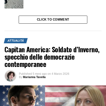
CLICK TO COMMENT
ATTUALITÀ
Capitan America: Soldato d’Inverno,
specchio delle democrazie
contemporanee
Published
5 mesi ago
on
4 Marzo 2026
By
Marianna Tavella