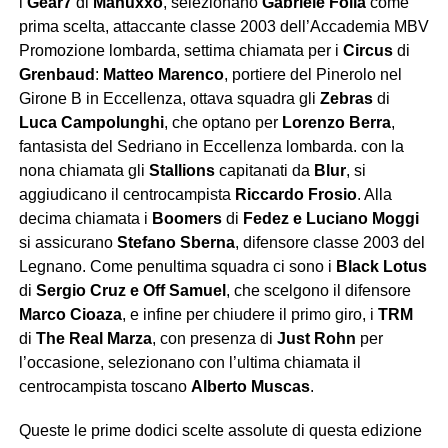
i
Gear7
di
Manuxxo
, selezionano
Gabriele Folla
come
prima scelta, attaccante classe 2003 dell’Accademia MBV
Promozione lombarda, settima chiamata per i
Circus
di
Grenbaud
:
Matteo Marenco
, portiere del Pinerolo nel
Girone B in Eccellenza, ottava squadra gli
Zebras
di
Luca Campolunghi
, che optano per
Lorenzo Berra
,
fantasista del Sedriano in Eccellenza lombarda. con la
nona chiamata gli
Stallions
capitanati da
Blur
, si
aggiudicano il centrocampista
Riccardo Frosio
. Alla
decima chiamata i
Boomers
di
Fedez e Luciano Moggi
si assicurano
Stefano Sberna
, difensore classe 2003 del
Legnano. Come penultima squadra ci sono i
Black Lotus
di
Sergio Cruz e Off Samuel
, che scelgono il difensore
Marco Cioaza
, e infine per chiudere il primo giro, i
TRM
di
The Real Marza
, con presenza di
Just Rohn
per
l’occasione, selezionano con l’ultima chiamata il
centrocampista toscano
Alberto Muscas
.
Queste le prime dodici scelte assolute di questa edizione