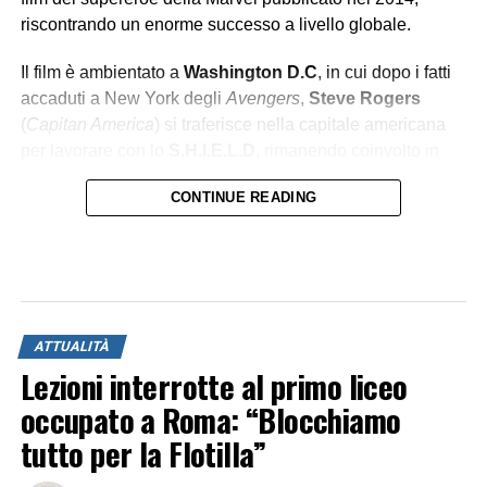
riscontrando un enorme successo a livello globale.
Il film è ambientato a
Washington D.C
, in cui dopo i fatti
accaduti a New York degli
Avengers
,
Steve Rogers
(
Capitan America
) si traferisce nella capitale americana
per lavorare con lo
S.H.I.E.L.D
, rimanendo coinvolto in
diversi intrighi. Durante gli eventi, notiamo come Rogers
CONTINUE READING
debba
adattarsi al mondo moderno
, cambiato sia
esteticamente e progressivamente con la nascita di nuove
tecnologie avanzate, che
moralmente
. Il protagonista si
renderà presto conto che il mondo che lo circonda si
muove attraverso meccanismi
teatrali e corrotti
.
ATTUALITÀ
Lezioni interrotte al primo liceo
L’EROE DEL POPOLO
occupato a Roma: “Blocchiamo
tutto per la Flotilla”
Capitan America rappresenta
l’uomo umile
con un alto
senso di
giustizia
ed
equità
,
solidarietà
verso il