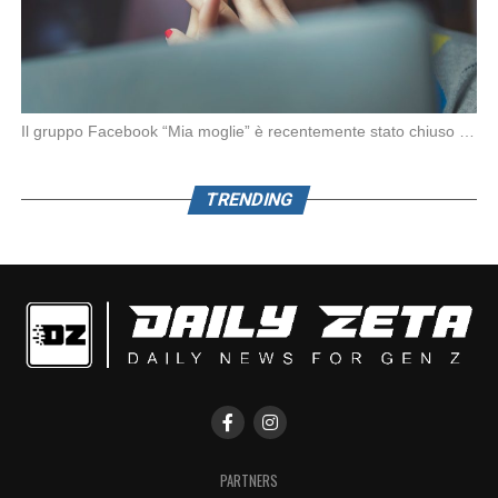
Il gruppo Facebook “Mia moglie” è recentemente stato chiuso da Meta in seguito alle denunce […]
TRENDING
PARTNERS