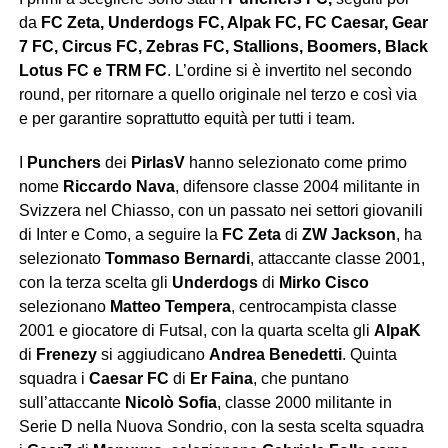
da
FC Zeta, Underdogs FC, Alpak FC, FC Caesar, Gear
7 FC, Circus FC, Zebras FC, Stallions, Boomers, Black
Lotus FC e TRM FC
. L’ordine si è invertito nel secondo
round, per ritornare a quello originale nel terzo e così via
e per garantire soprattutto equità per tutti i team.
I
Punchers
dei
PirlasV
hanno selezionato come primo
nome
Riccardo Nava
, difensore classe 2004 militante in
Svizzera nel Chiasso, con un passato nei settori giovanili
di Inter e Como, a seguire la
FC Zeta
di
ZW Jackson
, ha
selezionato
Tommaso Bernardi
, attaccante classe 2001,
con la terza scelta gli
Underdogs
di
Mirko Cisco
selezionano
Matteo Tempera
, centrocampista classe
2001 e giocatore di Futsal, con la quarta scelta gli
AlpaK
di
Frenezy
si aggiudicano
Andrea Benedetti
. Quinta
squadra i
Caesar FC
di
Er Faina
, che puntano
sull’attaccante
Nicolò Sofia
, classe 2000 militante in
Serie D nella Nuova Sondrio, con la sesta scelta squadra