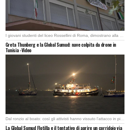
I giovani studenti del liceo Rossellini di Roma, dimostrano alla capitale l’importanza di attuare manifestazioni […]
Greta Thunberg e la Global Sumud: nave colpita da drone in
Tunisia -Video
Dal ronzio al boato: così gli attivisti hanno vissuto l’attacco in piena notte. Nella notte […]
La Global Sumud Flotilla e il tentativo di aprire un corridoio via