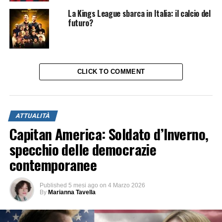
La Kings League sbarca in Italia: il calcio del
futuro?
CLICK TO COMMENT
ATTUALITÀ
Capitan America: Soldato d’Inverno,
specchio delle democrazie
contemporanee
Published
5 mesi ago
on
4 Marzo 2026
By
Marianna Tavella