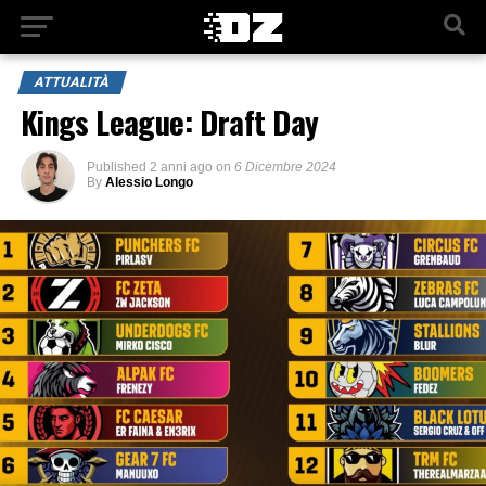
ATTUALITÀ
Kings League: Draft Day
Published
2 anni ago
on
6 Dicembre 2024
By
Alessio Longo