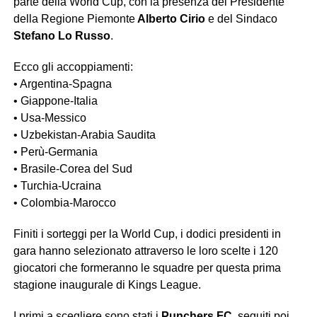
parte della World Cup, con la presenza del Presidente
della Regione Piemonte
Alberto Cirio
e del Sindaco
Stefano Lo Russo
.
Ecco gli accoppiamenti:
• Argentina-Spagna
• Giappone-Italia
• Usa-Messico
• Uzbekistan-Arabia Saudita
• Perù-Germania
• Brasile-Corea del Sud
• Turchia-Ucraina
• Colombia-Marocco
Finiti i sorteggi per la World Cup, i dodici presidenti in
gara hanno selezionato attraverso le loro scelte i 120
giocatori che formeranno le squadre per questa prima
stagione inaugurale di Kings League.
I primi a scegliere sono stati i
Punchers FC,
seguiti poi