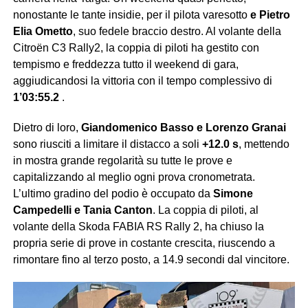
nonostante le tante insidie, per il pilota varesotto
e Pietro
Elia Ometto
, suo fedele braccio destro. Al volante della
Citroën C3 Rally2, la coppia di piloti ha gestito con
tempismo e freddezza tutto il weekend di gara,
aggiudicandosi la vittoria con il tempo complessivo di
1’03:55.2
.
Dietro di loro,
Giandomenico Basso e Lorenzo Granai
sono riusciti a limitare il distacco a soli
+12.0 s
, mettendo
in mostra grande regolarità su tutte le prove e
capitalizzando al meglio ogni prova cronometrata.
L’ultimo gradino del podio è occupato da
Simone
Campedelli e Tania Canton
. La coppia di piloti, al
volante della Skoda FABIA RS Rally 2, ha chiuso la
propria serie di prove in costante crescita, riuscendo a
rimontare fino al terzo posto, a 14.9 secondi dal vincitore.