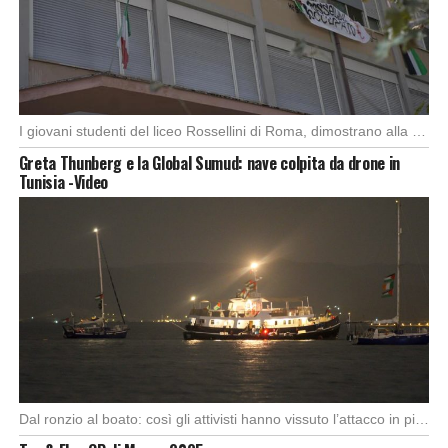
I giovani studenti del liceo Rossellini di Roma, dimostrano alla capitale l’importanza di attuare manifestazioni […]
Greta Thunberg e la Global Sumud: nave colpita da drone in
Tunisia -Video
Dal ronzio al boato: così gli attivisti hanno vissuto l’attacco in piena notte. Nella notte […]