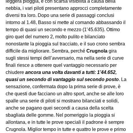
leggera pioggia, e con scarsa visibilità a causa della
nebbia, i vari piloti presentano approcci completamente
diversi tra loro. Dopo una serie di passaggi conclusi
intorno al 1.48, Basso si mette al comando abbassando il
tempo di quasi un secondo e mezzo (1’45.635). Ottimo
giro quel del numero 2, molto pulito e bilanciato
nonostante la pioggia sul tracciato, e il suo crono sembra
difficile da migliorare. Sembra, perché
Crugnola
gira
sugli stessi tempi dell’avversario, ma nella serie di curve
finali riesce a ottenere quel vantaggio necessario per
chiudere
ancora una volta davanti a tutti: 1’44.652,
quasi un secondo di vantaggio sul secondo posto
. La
sensazione, confermata dopo la prima serie di prove, è
che questi due facciano un altro sport, anche se alle loro
spalle una serie di piloti si mostrano bilanciati e solidi,
anche se pagano quei secondi a causa della scelta
sbagliata delle gomme. Nel pomeriggio la pioggia si
allontana, e in tutte le prove speciali il padrone è sempre
Crugnola. Miglior tempo in tutte e quattro le prove e primo