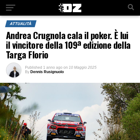
ATTUALITÀ
Andrea Crugnola cala il poker. È lui
il vincitore della 109ª edizione della
Targa Florio
Published
1 anno ago
on
10 Maggio 2025
By
Dennis Rusignuolo