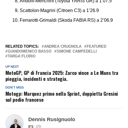
Andolfi-Menchini (Toyota YARIS GR) a 1’07.5
Scattolon-Magrini (Citroen C3) a 1’26.9
Ferrarotti-Grimaldi (Skoda FABIA RS) a 2’06.9
RELATED TOPICS:
ANDREA CRUGNOLA
FEATURED
GIANDOMENICO BASSO
SIMONE CAMPEDELLI
TARGA FLORIO
UP NEXT
MotoGP, GP di Francia 2025: Zarco vince a Le Mans tra
pioggia, incidenti e strategia.
DON'T MISS
Motogp: Marquez primo nella Sprint, doppietta Gresini
sul podio francese
Dennis Rusignuolo