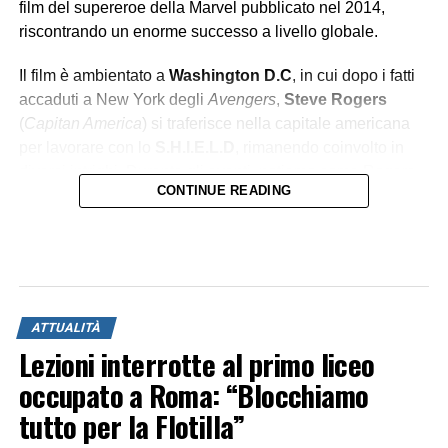
film del supereroe della Marvel pubblicato nel 2014,
riscontrando un enorme successo a livello globale.
Il film è ambientato a
Washington D.C
, in cui dopo i fatti
accaduti a New York degli
Avengers
,
Steve Rogers
(
Capitan America
) si traferisce nella capitale americana
per lavorare con lo
S.H.I.E.L.D
, rimanendo coinvolto in
diversi intrighi. Durante gli eventi, notiamo come Rogers
CONTINUE READING
debba
adattarsi al mondo moderno
, cambiato sia
esteticamente e progressivamente con la nascita di nuove
tecnologie avanzate, che
moralmente
. Il protagonista si
renderà presto conto che il mondo che lo circonda si
muove attraverso meccanismi
teatrali e corrotti
.
ATTUALITÀ
Lezioni interrotte al primo liceo
L’EROE DEL POPOLO
occupato a Roma: “Blocchiamo
tutto per la Flotilla”
Capitan America rappresenta
l’uomo umile
con un alto
senso di
giustizia
ed
equità
,
solidarietà
verso il