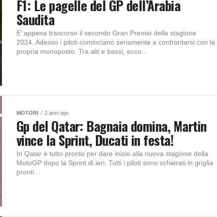
F1: Le pagelle del GP dell’Arabia
Saudita
E’ appena trascorso il secondo Gran Premio della stagione
2024. Adesso i piloti cominciano seriamente a confrontarsi con la
propria monoposto. Tra alti e bassi, ecco...
MOTORI
2 anni ago
Gp del Qatar: Bagnaia domina, Martin
vince la Sprint, Ducati in festa!
In Qatar è tutto pronto per dare inizio alla nuova stagione della
MotoGP dopo la Sprint di ieri. Tutti i piloti sono schierati in griglia
pronti...