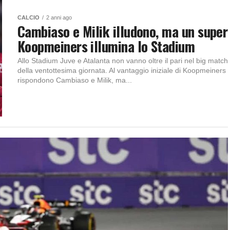
CALCIO
2 anni ago
Cambiaso e Milik illudono, ma un super
Koopmeiners illumina lo Stadium
Allo Stadium Juve e Atalanta non vanno oltre il pari nel big match
della ventottesima giornata. Al vantaggio iniziale di Koopmeiners
rispondono Cambiaso e Milik, ma...