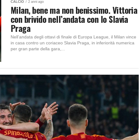
CALCIO
2 anni ago
Milan, bene ma non benissimo. Vittoria
con brivido nell’andata con lo Slavia
Praga
Nell’andata degli ottavi di finale di Europa League, il Milan vince
in casa contro un coriaceo Slavia Praga, in inferiorità numerica
per gran parte della gara,...