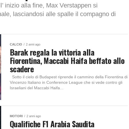
’ inizio alla fine, Max Verstappen si
ale, lasciandosi alle spalle il compagno di
CALCIO
2 anni ago
Barak regala la vittoria alla
Fiorentina, Maccabi Haifa beffato allo
scadere
Sotto il cielo di Budapest riprende il cammino della Fiorentina di
Vincenzo Italiano in Conference League che si vede contro gli
Israeliani del Maccabi Haifa...
MOTORI
2 anni ago
Qualifiche F1 Arabia Saudita