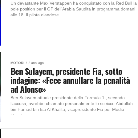
Un devastante Max Verstappen ha conquistato con la Red Bull la
pole position per il GP dell’Arabia Saudita in programma domani
alle 18. Il pilota olandese...
MOTORI
2 anni ago
Ben Sulayem, presidente Fia, sotto
indagine: «Fece annullare la penalità
ad Alonso»
Ben Sulayem attuale presidente della Formula 1 , secondo
l’accusa, avrebbe chiamato personalmente lo sceicco Abdullah
bin Hamad bin Isa Al Khalifa, vicepresidente Fia per Medio
Oriente...