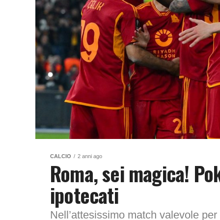
CALCIO
2 anni ago
Roma, sei magica! Pok
ipotecati
Nell’attesissimo match valevole per l