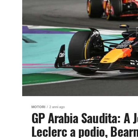
MOTORI
2 anni ago
GP Arabia Saudita: A J
Leclerc a podio, Bear