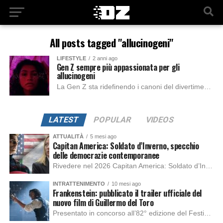
All posts tagged "allucinogeni"
LIFESTYLE
2 anni ago
Gen Z sempre più appassionata per gli
allucinogeni
La Gen Z sta ridefinendo i canoni del divertimento cercando nuovi metodi e vie per poterlo vivere diversamente. Non si tratta di un tipo di alcolico...
LATEST
POPULAR
VIDEOS
ATTUALITÀ
5 mesi ago
Capitan America: Soldato d’Inverno, specchio
delle democrazie contemporanee
Rivedere nel 2026 Capitan America: Soldato d’Inverno, fa notare elementi delle democrazie moderne attuali che presentano un impatto diretto con il pubblico e il richiamo della forza di volontà e il pensiero critico del singolo. Captain America: Soldato d’Inverno (Captain America: The Winter Soldier nella versione originale) è il secondo film del supereroe della Marvel […]
INTRATTENIMENTO
10 mesi ago
Frankenstein: pubblicato il trailer ufficiale del
nuovo film di Guillermo del Toro
Presentato in concorso all’82° edizione del Festival del Cinema di Venezia, con l’impeccabile interpretazione di Oscar Isaac, Jacob Elordi, Mia Goth e Christoph Waltz, è stato pubblicato il trailer finale della nuova trasposizione cinematografica di Frankenstein firmata dal regista Guillermo del Toro. Sarà disponibile in anteprima nei cinema selezionati dal 22 ottobre e sulla piattaforma […]