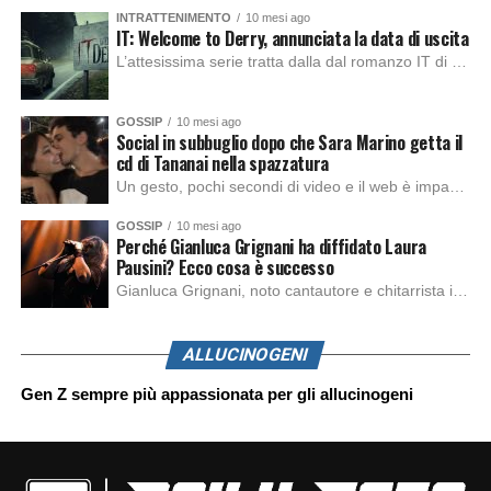
INTRATTENIMENTO
10 mesi ago
IT: Welcome to Derry, annunciata la data di uscita
L’attesissima serie tratta dalla dal romanzo IT di Stephen King, arriverà anche in Italia, molto prima del previsto, dato che nei giorni precedenti HBO Max ha rivelato la data di uscita negli Stati Uniti, è giunto il momento anche per l’Italia. La nuova serie drammatica creata dal regista Andy Muschietti, basata sul romanzo best seller […]
GOSSIP
10 mesi ago
Social in subbuglio dopo che Sara Marino getta il
cd di Tananai nella spazzatura
Un gesto, pochi secondi di video e il web è impazzito. Nella serata di domenica, Sara Marino, ex compagna di Tananai, ha pubblicato su Instagram una storia che non lasciava spazio a interpretazioni: il cd del cantante finiva dritto nella spazzatura. Un segnale forte e simbolico allo stesso tempo. Questa vicenda arriva dopo altre indicazioni […]
GOSSIP
10 mesi ago
Perché Gianluca Grignani ha diffidato Laura
Pausini? Ecco cosa è successo
Gianluca Grignani, noto cantautore e chitarrista italiano, ha recentemente inviato una diffida formale a Laura Pausini. Al centro dello scontro sembra esserci il brano più amato del cantautore italiano, nonché “la mia storia tra le dita”, che la Pausina ha reinterpretato per “Io canto 2” in varie lingue (Italiano, Spagnolo, Portoghese e Francese), dichiarando pubblicamente […]
ALLUCINOGENI
Gen Z sempre più appassionata per gli allucinogeni