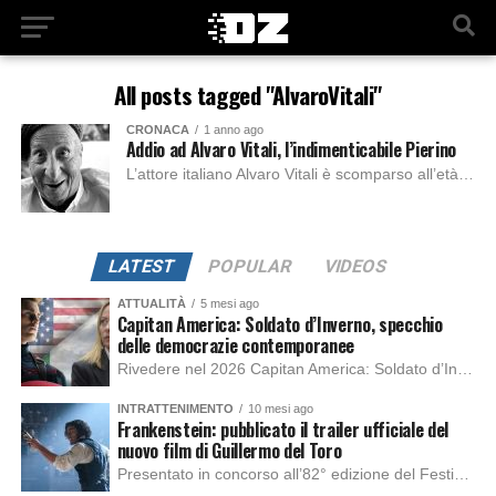
All posts tagged "AlvaroVitali"
CRONACA
1 anno ago
Addio ad Alvaro Vitali, l’indimenticabile Pierino
L’attore italiano Alvaro Vitali è scomparso all’età di 75 anni, lasciando un vuoto nel mondo dello spettacolo. Vitali è stato noto soprattutto per il personaggio di...
LATEST
POPULAR
VIDEOS
ATTUALITÀ
5 mesi ago
Capitan America: Soldato d’Inverno, specchio
delle democrazie contemporanee
Rivedere nel 2026 Capitan America: Soldato d’Inverno, fa notare elementi delle democrazie moderne attuali che presentano un impatto diretto con il pubblico e il richiamo della forza di volontà e il pensiero critico del singolo. Captain America: Soldato d’Inverno (Captain America: The Winter Soldier nella versione originale) è il secondo film del supereroe della Marvel […]
INTRATTENIMENTO
10 mesi ago
Frankenstein: pubblicato il trailer ufficiale del
nuovo film di Guillermo del Toro
Presentato in concorso all’82° edizione del Festival del Cinema di Venezia, con l’impeccabile interpretazione di Oscar Isaac, Jacob Elordi, Mia Goth e Christoph Waltz, è stato pubblicato il trailer finale della nuova trasposizione cinematografica di Frankenstein firmata dal regista Guillermo del Toro. Sarà disponibile in anteprima nei cinema selezionati dal 22 ottobre e sulla piattaforma […]