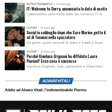
INTRATTENIMENTO
10 mesi ago
IT: Welcome to Derry, annunciata la data di uscita
L’attesissima serie tratta dalla dal romanzo IT di Stephen King, arriverà anche in Italia, molto prima del previsto, dato che nei giorni precedenti HBO Max ha rivelato la data di uscita negli Stati Uniti, è giunto il momento anche per l’Italia. La nuova serie drammatica creata dal regista Andy Muschietti, basata sul romanzo best seller […]
GOSSIP
10 mesi ago
Social in subbuglio dopo che Sara Marino getta il
cd di Tananai nella spazzatura
Un gesto, pochi secondi di video e il web è impazzito. Nella serata di domenica, Sara Marino, ex compagna di Tananai, ha pubblicato su Instagram una storia che non lasciava spazio a interpretazioni: il cd del cantante finiva dritto nella spazzatura. Un segnale forte e simbolico allo stesso tempo. Questa vicenda arriva dopo altre indicazioni […]
GOSSIP
10 mesi ago
Perché Gianluca Grignani ha diffidato Laura
Pausini? Ecco cosa è successo
Gianluca Grignani, noto cantautore e chitarrista italiano, ha recentemente inviato una diffida formale a Laura Pausini. Al centro dello scontro sembra esserci il brano più amato del cantautore italiano, nonché “la mia storia tra le dita”, che la Pausina ha reinterpretato per “Io canto 2” in varie lingue (Italiano, Spagnolo, Portoghese e Francese), dichiarando pubblicamente […]
ALVAROVITALI
Addio ad Alvaro Vitali, l’indimenticabile Pierino