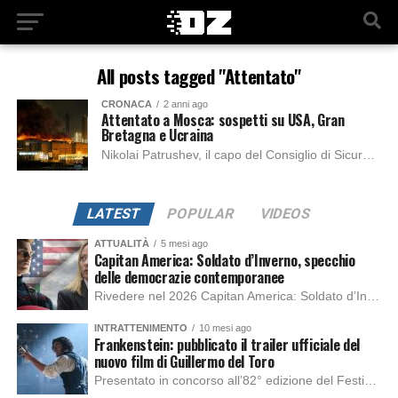
All posts tagged "Attentato"
CRONACA
2 anni ago
Attentato a Mosca: sospetti su USA, Gran
Bretagna e Ucraina
Nikolai Patrushev, il capo del Consiglio di Sicurezza russo, ha risposto con una battuta scherzosa ai giornalisti che lo hanno interrogato sulla responsabilità della strage al...
LATEST
POPULAR
VIDEOS
ATTUALITÀ
5 mesi ago
Capitan America: Soldato d’Inverno, specchio
delle democrazie contemporanee
Rivedere nel 2026 Capitan America: Soldato d’Inverno, fa notare elementi delle democrazie moderne attuali che presentano un impatto diretto con il pubblico e il richiamo della forza di volontà e il pensiero critico del singolo. Captain America: Soldato d’Inverno (Captain America: The Winter Soldier nella versione originale) è il secondo film del supereroe della Marvel […]
INTRATTENIMENTO
10 mesi ago
Frankenstein: pubblicato il trailer ufficiale del
nuovo film di Guillermo del Toro
Presentato in concorso all’82° edizione del Festival del Cinema di Venezia, con l’impeccabile interpretazione di Oscar Isaac, Jacob Elordi, Mia Goth e Christoph Waltz, è stato pubblicato il trailer finale della nuova trasposizione cinematografica di Frankenstein firmata dal regista Guillermo del Toro. Sarà disponibile in anteprima nei cinema selezionati dal 22 ottobre e sulla piattaforma […]