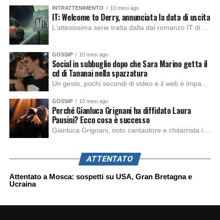
INTRATTENIMENTO
10 mesi ago
IT: Welcome to Derry, annunciata la data di uscita
L’attesissima serie tratta dalla dal romanzo IT di Stephen King, arriverà anche in Italia, molto prima del previsto, dato che nei giorni precedenti HBO Max ha rivelato la data di uscita negli Stati Uniti, è giunto il momento anche per l’Italia. La nuova serie drammatica creata dal regista Andy Muschietti, basata sul romanzo best seller […]
GOSSIP
10 mesi ago
Social in subbuglio dopo che Sara Marino getta il
cd di Tananai nella spazzatura
Un gesto, pochi secondi di video e il web è impazzito. Nella serata di domenica, Sara Marino, ex compagna di Tananai, ha pubblicato su Instagram una storia che non lasciava spazio a interpretazioni: il cd del cantante finiva dritto nella spazzatura. Un segnale forte e simbolico allo stesso tempo. Questa vicenda arriva dopo altre indicazioni […]
GOSSIP
10 mesi ago
Perché Gianluca Grignani ha diffidato Laura
Pausini? Ecco cosa è successo
Gianluca Grignani, noto cantautore e chitarrista italiano, ha recentemente inviato una diffida formale a Laura Pausini. Al centro dello scontro sembra esserci il brano più amato del cantautore italiano, nonché “la mia storia tra le dita”, che la Pausina ha reinterpretato per “Io canto 2” in varie lingue (Italiano, Spagnolo, Portoghese e Francese), dichiarando pubblicamente […]
ATTENTATO
Attentato a Mosca: sospetti su USA, Gran Bretagna e
Ucraina