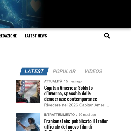
REDAZIONE
LATEST NEWS
LATEST
POPULAR
VIDEOS
ATTUALITÀ
5 mesi ago
Capitan America: Soldato
d’Inverno, specchio delle
democrazie contemporanee
Rivedere nel 2026 Capitan America: Soldato d’Inverno, fa notare elementi delle democrazie moderne attuali che presentano un impatto diretto con il pubblico e il richiamo della forza di volontà e il pensiero critico del singolo. Captain America: Soldato d’Inverno (Captain America: The Winter Soldier nella versione originale) è il secondo film del supereroe della Marvel […]
INTRATTENIMENTO
10 mesi ago
Frankenstein: pubblicato il trailer
ufficiale del nuovo film di