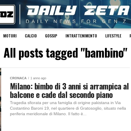
MOTORI
CALCIO
GOSSIP
INTRATTENIMENTO
LIFESTYLE
All posts tagged "bambino"
CRONACA
1 anno ago
Milano: bimbo di 3 anni si arrampica al
balcone e cade dal secondo piano
Tragedia sfiorata per una famiglia di origine pakistana in Via
Costantino Baroni 19, nel quartiere di Gratosoglio, situato nella
periferia meridionale di Milano. Il fatto è...