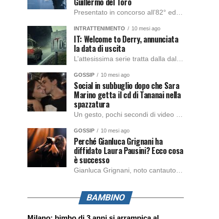
Guillermo del Toro
Presentato in concorso all’82° edizione del Festival del Cinema di Venezia, con l’impeccabile interpretazione di Oscar Isaac, Jacob Elordi, Mia Goth e Christoph Waltz, è stato pubblicato il trailer finale della nuova trasposizione cinematografica di Frankenstein firmata dal regista Guillermo del Toro. Sarà disponibile in anteprima nei cinema selezionati dal 22 ottobre e sulla piattaforma […]
INTRATTENIMENTO
10 mesi ago
IT: Welcome to Derry, annunciata
la data di uscita
L’attesissima serie tratta dalla dal romanzo IT di Stephen King, arriverà anche in Italia, molto prima del previsto, dato che nei giorni precedenti HBO Max ha rivelato la data di uscita negli Stati Uniti, è giunto il momento anche per l’Italia. La nuova serie drammatica creata dal regista Andy Muschietti, basata sul romanzo best seller […]
GOSSIP
10 mesi ago
Social in subbuglio dopo che Sara
Marino getta il cd di Tananai nella
spazzatura
Un gesto, pochi secondi di video e il web è impazzito. Nella serata di domenica, Sara Marino, ex compagna di Tananai, ha pubblicato su Instagram una storia che non lasciava spazio a interpretazioni: il cd del cantante finiva dritto nella spazzatura. Un segnale forte e simbolico allo stesso tempo. Questa vicenda arriva dopo altre indicazioni […]
GOSSIP
10 mesi ago
Perché Gianluca Grignani ha
diffidato Laura Pausini? Ecco cosa
è successo
Gianluca Grignani, noto cantautore e chitarrista italiano, ha recentemente inviato una diffida formale a Laura Pausini. Al centro dello scontro sembra esserci il brano più amato del cantautore italiano, nonché “la mia storia tra le dita”, che la Pausina ha reinterpretato per “Io canto 2” in varie lingue (Italiano, Spagnolo, Portoghese e Francese), dichiarando pubblicamente […]
BAMBINO
Milano: bimbo di 3 anni si arrampica al