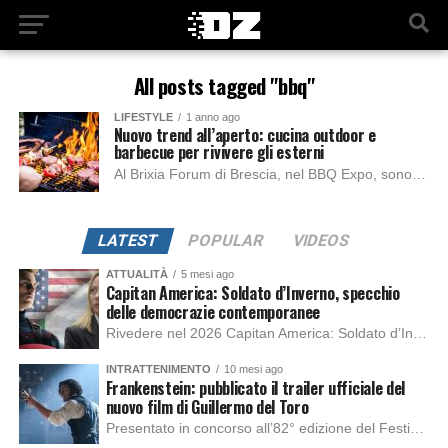
All posts tagged "bbq"
LIFESTYLE
1 anno ago
Nuovo trend all’aperto: cucina outdoor e
barbecue per rivivere gli esterni
Al Brixia Forum di Brescia, nel BBQ Expo, sono protagoniste l’arte del barbecue e della cucina outdoor. Si tratta dell’unica fiera presente in Italia dedicata al...
LATEST
POPULAR
VIDEOS
ATTUALITÀ
5 mesi ago
Capitan America: Soldato d’Inverno, specchio
delle democrazie contemporanee
Rivedere nel 2026 Capitan America: Soldato d’Inverno, fa notare elementi delle democrazie moderne attuali che presentano un impatto diretto con il pubblico e il richiamo della forza di volontà e il pensiero critico del singolo. Captain America: Soldato d’Inverno (Captain America: The Winter Soldier nella versione originale) è il secondo film del supereroe della Marvel […]
INTRATTENIMENTO
10 mesi ago
Frankenstein: pubblicato il trailer ufficiale del
nuovo film di Guillermo del Toro
Presentato in concorso all’82° edizione del Festival del Cinema di Venezia, con l’impeccabile interpretazione di Oscar Isaac, Jacob Elordi, Mia Goth e Christoph Waltz, è stato pubblicato il trailer finale della nuova trasposizione cinematografica di Frankenstein firmata dal regista Guillermo del Toro. Sarà disponibile in anteprima nei cinema selezionati dal 22 ottobre e sulla piattaforma […]