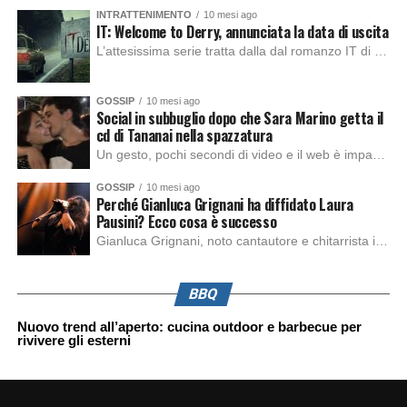
INTRATTENIMENTO
10 mesi ago
IT: Welcome to Derry, annunciata la data di uscita
L’attesissima serie tratta dalla dal romanzo IT di Stephen King, arriverà anche in Italia, molto prima del previsto, dato che nei giorni precedenti HBO Max ha rivelato la data di uscita negli Stati Uniti, è giunto il momento anche per l’Italia. La nuova serie drammatica creata dal regista Andy Muschietti, basata sul romanzo best seller […]
GOSSIP
10 mesi ago
Social in subbuglio dopo che Sara Marino getta il
cd di Tananai nella spazzatura
Un gesto, pochi secondi di video e il web è impazzito. Nella serata di domenica, Sara Marino, ex compagna di Tananai, ha pubblicato su Instagram una storia che non lasciava spazio a interpretazioni: il cd del cantante finiva dritto nella spazzatura. Un segnale forte e simbolico allo stesso tempo. Questa vicenda arriva dopo altre indicazioni […]
GOSSIP
10 mesi ago
Perché Gianluca Grignani ha diffidato Laura
Pausini? Ecco cosa è successo
Gianluca Grignani, noto cantautore e chitarrista italiano, ha recentemente inviato una diffida formale a Laura Pausini. Al centro dello scontro sembra esserci il brano più amato del cantautore italiano, nonché “la mia storia tra le dita”, che la Pausina ha reinterpretato per “Io canto 2” in varie lingue (Italiano, Spagnolo, Portoghese e Francese), dichiarando pubblicamente […]
BBQ
Nuovo trend all’aperto: cucina outdoor e barbecue per
rivivere gli esterni