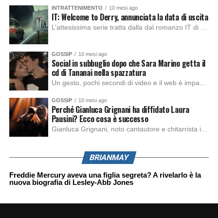
INTRATTENIMENTO
10 mesi ago
IT: Welcome to Derry, annunciata la data di uscita
L’attesissima serie tratta dalla dal romanzo IT di Stephen King, arriverà anche in Italia, molto prima del previsto, dato che nei giorni precedenti HBO Max ha rivelato la data di uscita negli Stati Uniti, è giunto il momento anche per l’Italia. La nuova serie drammatica creata dal regista Andy Muschietti, basata sul romanzo best seller […]
GOSSIP
10 mesi ago
Social in subbuglio dopo che Sara Marino getta il
cd di Tananai nella spazzatura
Un gesto, pochi secondi di video e il web è impazzito. Nella serata di domenica, Sara Marino, ex compagna di Tananai, ha pubblicato su Instagram una storia che non lasciava spazio a interpretazioni: il cd del cantante finiva dritto nella spazzatura. Un segnale forte e simbolico allo stesso tempo. Questa vicenda arriva dopo altre indicazioni […]
GOSSIP
10 mesi ago
Perché Gianluca Grignani ha diffidato Laura
Pausini? Ecco cosa è successo
Gianluca Grignani, noto cantautore e chitarrista italiano, ha recentemente inviato una diffida formale a Laura Pausini. Al centro dello scontro sembra esserci il brano più amato del cantautore italiano, nonché “la mia storia tra le dita”, che la Pausina ha reinterpretato per “Io canto 2” in varie lingue (Italiano, Spagnolo, Portoghese e Francese), dichiarando pubblicamente […]
BRIANMAY
Freddie Mercury aveva una figlia segreta? A rivelarlo è la
nuova biografia di Lesley-Abb Jones