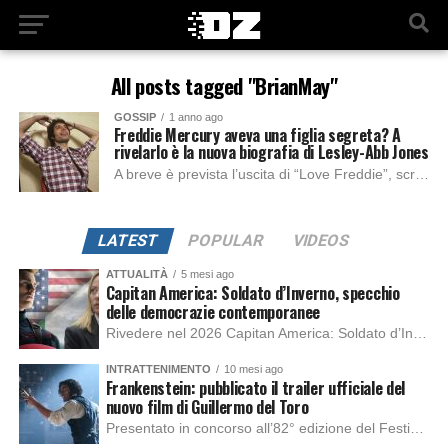
All posts tagged "BrianMay"
GOSSIP
1 anno ago
Freddie Mercury aveva una figlia segreta? A
rivelarlo è la nuova biografia di Lesley-Abb Jones
A breve è prevista l’uscita di “Love Freddie”, scritta da Lesley-Ann Jones, che ci fa una rivelazione sensazionale: secondo la biografa e giornalista, il famoso frontman...
LATEST
POPULAR
VIDEOS
ATTUALITÀ
5 mesi ago
Capitan America: Soldato d’Inverno, specchio
delle democrazie contemporanee
Rivedere nel 2026 Capitan America: Soldato d’Inverno, fa notare elementi delle democrazie moderne attuali che presentano un impatto diretto con il pubblico e il richiamo della forza di volontà e il pensiero critico del singolo. Captain America: Soldato d’Inverno (Captain America: The Winter Soldier nella versione originale) è il secondo film del supereroe della Marvel […]
INTRATTENIMENTO
10 mesi ago
Frankenstein: pubblicato il trailer ufficiale del
nuovo film di Guillermo del Toro
Presentato in concorso all’82° edizione del Festival del Cinema di Venezia, con l’impeccabile interpretazione di Oscar Isaac, Jacob Elordi, Mia Goth e Christoph Waltz, è stato pubblicato il trailer finale della nuova trasposizione cinematografica di Frankenstein firmata dal regista Guillermo del Toro. Sarà disponibile in anteprima nei cinema selezionati dal 22 ottobre e sulla piattaforma […]