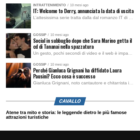
INTRATTENIMENTO
10 mesi ago
IT: Welcome to Derry, annunciata la data di uscita
L’attesissima serie tratta dalla dal romanzo IT di Stephen King, arriverà anche in Italia, molto prima del previsto, dato che nei giorni precedenti HBO Max ha rivelato la data di uscita negli Stati Uniti, è giunto il momento anche per l’Italia. La nuova serie drammatica creata dal regista Andy Muschietti, basata sul romanzo best seller […]
GOSSIP
10 mesi ago
Social in subbuglio dopo che Sara Marino getta il
cd di Tananai nella spazzatura
Un gesto, pochi secondi di video e il web è impazzito. Nella serata di domenica, Sara Marino, ex compagna di Tananai, ha pubblicato su Instagram una storia che non lasciava spazio a interpretazioni: il cd del cantante finiva dritto nella spazzatura. Un segnale forte e simbolico allo stesso tempo. Questa vicenda arriva dopo altre indicazioni […]
GOSSIP
10 mesi ago
Perché Gianluca Grignani ha diffidato Laura
Pausini? Ecco cosa è successo
Gianluca Grignani, noto cantautore e chitarrista italiano, ha recentemente inviato una diffida formale a Laura Pausini. Al centro dello scontro sembra esserci il brano più amato del cantautore italiano, nonché “la mia storia tra le dita”, che la Pausina ha reinterpretato per “Io canto 2” in varie lingue (Italiano, Spagnolo, Portoghese e Francese), dichiarando pubblicamente […]
CAVALLO
Atene tra mito e storia: le leggende dietro le più famose
attrazioni turistiche