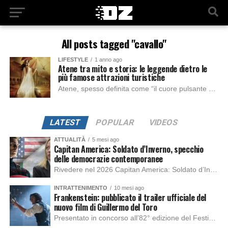
All posts tagged "cavallo"
LIFESTYLE
1 anno ago
Atene tra mito e storia: le leggende dietro le
più famose attrazioni turistiche
Atene, spesso definita come “il cuore pulsante della Grecia”, è da sempre al centro di antichi miti e racconti con filosofi e poeti come protagonisti. Ma...
LATEST
POPULAR
VIDEOS
ATTUALITÀ
5 mesi ago
Capitan America: Soldato d’Inverno, specchio
delle democrazie contemporanee
Rivedere nel 2026 Capitan America: Soldato d’Inverno, fa notare elementi delle democrazie moderne attuali che presentano un impatto diretto con il pubblico e il richiamo della forza di volontà e il pensiero critico del singolo. Captain America: Soldato d’Inverno (Captain America: The Winter Soldier nella versione originale) è il secondo film del supereroe della Marvel […]
INTRATTENIMENTO
10 mesi ago
Frankenstein: pubblicato il trailer ufficiale del
nuovo film di Guillermo del Toro
Presentato in concorso all’82° edizione del Festival del Cinema di Venezia, con l’impeccabile interpretazione di Oscar Isaac, Jacob Elordi, Mia Goth e Christoph Waltz, è stato pubblicato il trailer finale della nuova trasposizione cinematografica di Frankenstein firmata dal regista Guillermo del Toro. Sarà disponibile in anteprima nei cinema selezionati dal 22 ottobre e sulla piattaforma […]