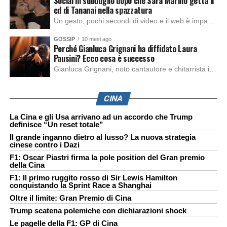
Social in subbuglio dopo che Sara Marino getta il
cd di Tananai nella spazzatura
Un gesto, pochi secondi di video e il web è impazzito. Nella serata di domenica, Sara Marino, ex compagna di Tananai, ha pubblicato su Instagram una storia che non lasciava spazio a interpretazioni: il cd del cantante finiva dritto nella spazzatura. Un segnale forte e simbolico allo stesso tempo. Questa vicenda arriva dopo altre indicazioni […]
GOSSIP
10 mesi ago
Perché Gianluca Grignani ha diffidato Laura
Pausini? Ecco cosa è successo
Gianluca Grignani, noto cantautore e chitarrista italiano, ha recentemente inviato una diffida formale a Laura Pausini. Al centro dello scontro sembra esserci il brano più amato del cantautore italiano, nonché “la mia storia tra le dita”, che la Pausina ha reinterpretato per “Io canto 2” in varie lingue (Italiano, Spagnolo, Portoghese e Francese), dichiarando pubblicamente […]
CINA
La Cina e gli Usa arrivano ad un accordo che Trump
definisce “Un reset totale”
Il grande inganno dietro al lusso? La nuova strategia
cinese contro i Dazi
F1: Oscar Piastri firma la pole position del Gran premio
della Cina
F1: Il primo ruggito rosso di Sir Lewis Hamilton
conquistando la Sprint Race a Shanghai
Oltre il limite: Gran Premio di Cina
Trump scatena polemiche con dichiarazioni shock
Le pagelle della F1: GP di Cina