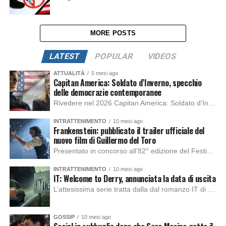
MORE POSTS
LATEST
POPULAR
VIDEOS
ATTUALITÀ
5 mesi ago
Capitan America: Soldato d’Inverno, specchio
delle democrazie contemporanee
Rivedere nel 2026 Capitan America: Soldato d’Inverno, fa notare elementi delle democrazie moderne attuali che presentano un impatto diretto con il pubblico e il richiamo della forza di volontà e il pensiero critico del singolo. Captain America: Soldato d’Inverno (Captain America: The Winter Soldier nella versione originale) è il secondo film del supereroe della Marvel […]
INTRATTENIMENTO
10 mesi ago
Frankenstein: pubblicato il trailer ufficiale del
nuovo film di Guillermo del Toro
Presentato in concorso all’82° edizione del Festival del Cinema di Venezia, con l’impeccabile interpretazione di Oscar Isaac, Jacob Elordi, Mia Goth e Christoph Waltz, è stato pubblicato il trailer finale della nuova trasposizione cinematografica di Frankenstein firmata dal regista Guillermo del Toro. Sarà disponibile in anteprima nei cinema selezionati dal 22 ottobre e sulla piattaforma […]
INTRATTENIMENTO
10 mesi ago
IT: Welcome to Derry, annunciata la data di uscita
L’attesissima serie tratta dalla dal romanzo IT di Stephen King, arriverà anche in Italia, molto prima del previsto, dato che nei giorni precedenti HBO Max ha rivelato la data di uscita negli Stati Uniti, è giunto il momento anche per l’Italia. La nuova serie drammatica creata dal regista Andy Muschietti, basata sul romanzo best seller […]
GOSSIP
10 mesi ago