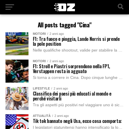
All posts tagged "Cina"
MOTORI
2 anni ago
F1: Tra fuoco e pioggia, Lando Norris si prende
la pole position
Nelle qualifiche shootout, valide per stabilire la griglia di partenza della Sprint race, sotto la pioggia nei giri decisivi, Lando Norris ha conquistato la pole position...
MOTORI
2 anni ago
F1: Stroll e Piastri sorprendono nella FP1,
Verstappen resta in agguato
Si torna a correre in Cina. Dopo cinque lunghe stagioni la Formula 1 ritorna al Shanghai Audi International Circuit . Una tappa speciale non soltanto per...
LIFESTYLE
2 anni ago
Classifica dei paesi più educati al mondo e
perché visitarli
Tra gli aspetti più positivi nel viaggiare uno è sicuramente interagire con culture, costumi e usi diversi dai nostri, dandosi c’opportunità di poterci confrontare con essi....
ATTUALITÀ
2 anni ago
Tik tok bannato negli Usa, ecco cosa comporta:
I legislatori statunitensi hanno intensificato la loro battaglia contro Tik Tok, la popolare piattaforma di video di proprietà cinese, che conta oltre 170 milioni di utenti...