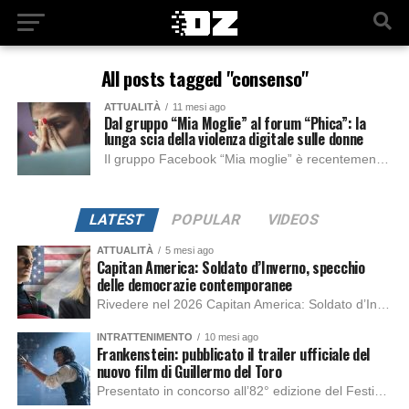
All posts tagged "consenso"
ATTUALITÀ
11 mesi ago
Dal gruppo “Mia Moglie” al forum “Phica”: la
lunga scia della violenza digitale sulle donne
Il gruppo Facebook “Mia moglie” è recentemente stato chiuso da Meta in seguito alle denunce di oltre mille donne, che si sono occupate di segnalare il...
LATEST
POPULAR
VIDEOS
ATTUALITÀ
5 mesi ago
Capitan America: Soldato d’Inverno, specchio
delle democrazie contemporanee
Rivedere nel 2026 Capitan America: Soldato d’Inverno, fa notare elementi delle democrazie moderne attuali che presentano un impatto diretto con il pubblico e il richiamo della forza di volontà e il pensiero critico del singolo. Captain America: Soldato d’Inverno (Captain America: The Winter Soldier nella versione originale) è il secondo film del supereroe della Marvel […]
INTRATTENIMENTO
10 mesi ago
Frankenstein: pubblicato il trailer ufficiale del
nuovo film di Guillermo del Toro
Presentato in concorso all’82° edizione del Festival del Cinema di Venezia, con l’impeccabile interpretazione di Oscar Isaac, Jacob Elordi, Mia Goth e Christoph Waltz, è stato pubblicato il trailer finale della nuova trasposizione cinematografica di Frankenstein firmata dal regista Guillermo del Toro. Sarà disponibile in anteprima nei cinema selezionati dal 22 ottobre e sulla piattaforma […]