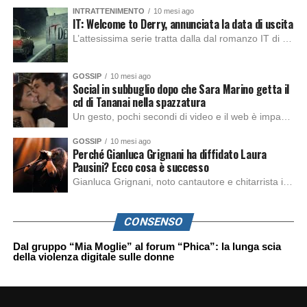
INTRATTENIMENTO
10 mesi ago
IT: Welcome to Derry, annunciata la data di uscita
L’attesissima serie tratta dalla dal romanzo IT di Stephen King, arriverà anche in Italia, molto prima del previsto, dato che nei giorni precedenti HBO Max ha rivelato la data di uscita negli Stati Uniti, è giunto il momento anche per l’Italia. La nuova serie drammatica creata dal regista Andy Muschietti, basata sul romanzo best seller […]
GOSSIP
10 mesi ago
Social in subbuglio dopo che Sara Marino getta il
cd di Tananai nella spazzatura
Un gesto, pochi secondi di video e il web è impazzito. Nella serata di domenica, Sara Marino, ex compagna di Tananai, ha pubblicato su Instagram una storia che non lasciava spazio a interpretazioni: il cd del cantante finiva dritto nella spazzatura. Un segnale forte e simbolico allo stesso tempo. Questa vicenda arriva dopo altre indicazioni […]
GOSSIP
10 mesi ago
Perché Gianluca Grignani ha diffidato Laura
Pausini? Ecco cosa è successo
Gianluca Grignani, noto cantautore e chitarrista italiano, ha recentemente inviato una diffida formale a Laura Pausini. Al centro dello scontro sembra esserci il brano più amato del cantautore italiano, nonché “la mia storia tra le dita”, che la Pausina ha reinterpretato per “Io canto 2” in varie lingue (Italiano, Spagnolo, Portoghese e Francese), dichiarando pubblicamente […]
CONSENSO
Dal gruppo “Mia Moglie” al forum “Phica”: la lunga scia
della violenza digitale sulle donne