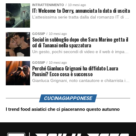
INTRATTENIMENTO
10 mesi ago
IT: Welcome to Derry, annunciata la data di uscita
L’attesissima serie tratta dalla dal romanzo IT di Stephen King, arriverà anche in Italia, molto prima del previsto, dato che nei giorni precedenti HBO Max ha rivelato la data di uscita negli Stati Uniti, è giunto il momento anche per l’Italia. La nuova serie drammatica creata dal regista Andy Muschietti, basata sul romanzo best seller […]
GOSSIP
10 mesi ago
Social in subbuglio dopo che Sara Marino getta il
cd di Tananai nella spazzatura
Un gesto, pochi secondi di video e il web è impazzito. Nella serata di domenica, Sara Marino, ex compagna di Tananai, ha pubblicato su Instagram una storia che non lasciava spazio a interpretazioni: il cd del cantante finiva dritto nella spazzatura. Un segnale forte e simbolico allo stesso tempo. Questa vicenda arriva dopo altre indicazioni […]
GOSSIP
10 mesi ago
Perché Gianluca Grignani ha diffidato Laura
Pausini? Ecco cosa è successo
Gianluca Grignani, noto cantautore e chitarrista italiano, ha recentemente inviato una diffida formale a Laura Pausini. Al centro dello scontro sembra esserci il brano più amato del cantautore italiano, nonché “la mia storia tra le dita”, che la Pausina ha reinterpretato per “Io canto 2” in varie lingue (Italiano, Spagnolo, Portoghese e Francese), dichiarando pubblicamente […]
CUCINAGIAPPONESE
I trend food asiatici che ci piaceranno questo autunno