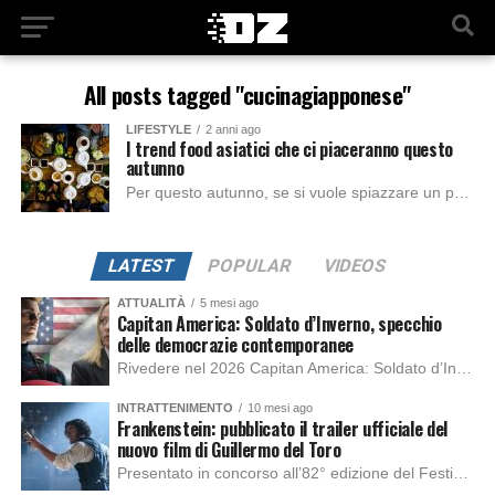
All posts tagged "cucinagiapponese"
LIFESTYLE
2 anni ago
I trend food asiatici che ci piaceranno questo
autunno
Per questo autunno, se si vuole spiazzare un po’ gustando qualche delizia diversa dal solito, vi consigliamo qualche ricetta tipica del mondo orientale, in grado di...
LATEST
POPULAR
VIDEOS
ATTUALITÀ
5 mesi ago
Capitan America: Soldato d’Inverno, specchio
delle democrazie contemporanee
Rivedere nel 2026 Capitan America: Soldato d’Inverno, fa notare elementi delle democrazie moderne attuali che presentano un impatto diretto con il pubblico e il richiamo della forza di volontà e il pensiero critico del singolo. Captain America: Soldato d’Inverno (Captain America: The Winter Soldier nella versione originale) è il secondo film del supereroe della Marvel […]
INTRATTENIMENTO
10 mesi ago
Frankenstein: pubblicato il trailer ufficiale del
nuovo film di Guillermo del Toro
Presentato in concorso all’82° edizione del Festival del Cinema di Venezia, con l’impeccabile interpretazione di Oscar Isaac, Jacob Elordi, Mia Goth e Christoph Waltz, è stato pubblicato il trailer finale della nuova trasposizione cinematografica di Frankenstein firmata dal regista Guillermo del Toro. Sarà disponibile in anteprima nei cinema selezionati dal 22 ottobre e sulla piattaforma […]