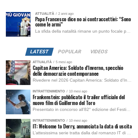
ATTUALITÀ
2 anni ago
Papa Francesco dice no ai contraccettivi: “Sono
come le armi”
La sfida della natalità rimane un punto focale per l’Italia e l’Europa, con un numero crescente di culle vuote e un futuro più incerto in vista....
LATEST
POPULAR
VIDEOS
ATTUALITÀ
5 mesi ago
Capitan America: Soldato d’Inverno, specchio
delle democrazie contemporanee
Rivedere nel 2026 Capitan America: Soldato d’Inverno, fa notare elementi delle democrazie moderne attuali che presentano un impatto diretto con il pubblico e il richiamo della forza di volontà e il pensiero critico del singolo. Captain America: Soldato d’Inverno (Captain America: The Winter Soldier nella versione originale) è il secondo film del supereroe della Marvel […]
INTRATTENIMENTO
10 mesi ago
Frankenstein: pubblicato il trailer ufficiale del
nuovo film di Guillermo del Toro
Presentato in concorso all’82° edizione del Festival del Cinema di Venezia, con l’impeccabile interpretazione di Oscar Isaac, Jacob Elordi, Mia Goth e Christoph Waltz, è stato pubblicato il trailer finale della nuova trasposizione cinematografica di Frankenstein firmata dal regista Guillermo del Toro. Sarà disponibile in anteprima nei cinema selezionati dal 22 ottobre e sulla piattaforma […]
INTRATTENIMENTO
10 mesi ago
IT: Welcome to Derry, annunciata la data di uscita
L’attesissima serie tratta dalla dal romanzo IT di Stephen King, arriverà anche in Italia, molto prima del previsto, dato che nei giorni precedenti HBO Max ha rivelato la data di uscita negli Stati Uniti, è giunto il momento anche per l’Italia. La nuova serie drammatica creata dal regista Andy Muschietti, basata sul romanzo best seller […]