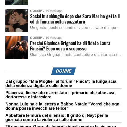
GOSSIP
10 mesi ago
Social in subbuglio dopo che Sara Marino getta il
cd di Tananai nella spazzatura
Un gesto, pochi secondi di video e il web è impazzito. Nella serata di domenica, Sara Marino, ex compagna di Tananai, ha pubblicato su Instagram una storia che non lasciava spazio a interpretazioni: il cd del cantante finiva dritto nella spazzatura. Un segnale forte e simbolico allo stesso tempo. Questa vicenda arriva dopo altre indicazioni […]
GOSSIP
10 mesi ago
Perché Gianluca Grignani ha diffidato Laura
Pausini? Ecco cosa è successo
Gianluca Grignani, noto cantautore e chitarrista italiano, ha recentemente inviato una diffida formale a Laura Pausini. Al centro dello scontro sembra esserci il brano più amato del cantautore italiano, nonché “la mia storia tra le dita”, che la Pausina ha reinterpretato per “Io canto 2” in varie lingue (Italiano, Spagnolo, Portoghese e Francese), dichiarando pubblicamente […]
DONNE
Dal gruppo “Mia Moglie” al forum “Phica”: la lunga scia
della violenza digitale sulle donne
Piacenza: licenziato e arrestato il primario che abusava
dottoresse e infermiere
Nonna Luigina e la lettera a Babbo Natale “Vorrei che ogni
donna possa invecchiare felice“
Abbattere le mura del silenzio: Il grido di Nayt per la
giornata contro la violenza sulle donne
25 novembre, Giornata Internazionale contro la violenza