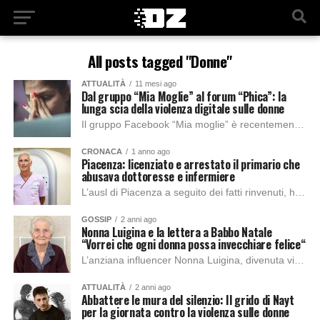
All posts tagged "Donne"
ATTUALITÀ
11 mesi ago
Dal gruppo “Mia Moglie” al forum “Phica”: la
lunga scia della violenza digitale sulle donne
Il gruppo Facebook “Mia moglie” è recentemente stato chiuso da Meta in seguito alle denunce di oltre mille donne, che si sono occupate di segnalare il...
CRONACA
1 anno ago
Piacenza: licenziato e arrestato il primario che
abusava dottoresse e infermiere
L’ausl di Piacenza a seguito dei fatti rinvenuti, ha deliberato l’uomo, accusato di violenza sessuale nei confronti di dottoresse e infermiere, il sostituto è già stato...
GOSSIP
2 anni ago
Nonna Luigina e la lettera a Babbo Natale
“Vorrei che ogni donna possa invecchiare felice“
L’anziana influencer Nonna Luigina, divenuta virale grazie al carisma ed entusiasmo trasmesso al pubblico di tik tok, ha recentemente scritto una commovente lettera a Babbo Natale,...
ATTUALITÀ
2 anni ago
Abbattere le mura del silenzio: Il grido di Nayt
per la giornata contro la violenza sulle donne