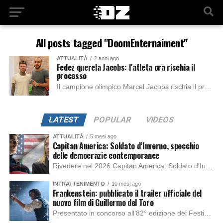
All posts tagged "DoomEnternaiment"
ATTUALITÀ
2 anni ago
Fedez querela Jacobs: l’atleta ora rischia il
processo
Il campione olimpico Marcel Jacobs rischia il processo per diffamazione aggravata. Secondo quanto riportato dal “Corriere della Sera“, è emerso che la Procura di Brescia, attraverso...
LATEST
POPULAR
VIDEOS
ATTUALITÀ
5 mesi ago
Capitan America: Soldato d’Inverno, specchio
delle democrazie contemporanee
Rivedere nel 2026 Capitan America: Soldato d’Inverno, fa notare elementi delle democrazie moderne attuali che presentano un impatto diretto con il pubblico e il richiamo della forza di volontà e il pensiero critico del singolo. Captain America: Soldato d’Inverno (Captain America: The Winter Soldier nella versione originale) è il secondo film del supereroe della Marvel […]
INTRATTENIMENTO
10 mesi ago
Frankenstein: pubblicato il trailer ufficiale del
nuovo film di Guillermo del Toro
Presentato in concorso all’82° edizione del Festival del Cinema di Venezia, con l’impeccabile interpretazione di Oscar Isaac, Jacob Elordi, Mia Goth e Christoph Waltz, è stato pubblicato il trailer finale della nuova trasposizione cinematografica di Frankenstein firmata dal regista Guillermo del Toro. Sarà disponibile in anteprima nei cinema selezionati dal 22 ottobre e sulla piattaforma […]