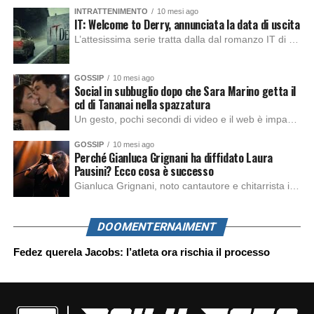
INTRATTENIMENTO
10 mesi ago
IT: Welcome to Derry, annunciata la data di uscita
L’attesissima serie tratta dalla dal romanzo IT di Stephen King, arriverà anche in Italia, molto prima del previsto, dato che nei giorni precedenti HBO Max ha rivelato la data di uscita negli Stati Uniti, è giunto il momento anche per l’Italia. La nuova serie drammatica creata dal regista Andy Muschietti, basata sul romanzo best seller […]
GOSSIP
10 mesi ago
Social in subbuglio dopo che Sara Marino getta il
cd di Tananai nella spazzatura
Un gesto, pochi secondi di video e il web è impazzito. Nella serata di domenica, Sara Marino, ex compagna di Tananai, ha pubblicato su Instagram una storia che non lasciava spazio a interpretazioni: il cd del cantante finiva dritto nella spazzatura. Un segnale forte e simbolico allo stesso tempo. Questa vicenda arriva dopo altre indicazioni […]
GOSSIP
10 mesi ago
Perché Gianluca Grignani ha diffidato Laura
Pausini? Ecco cosa è successo
Gianluca Grignani, noto cantautore e chitarrista italiano, ha recentemente inviato una diffida formale a Laura Pausini. Al centro dello scontro sembra esserci il brano più amato del cantautore italiano, nonché “la mia storia tra le dita”, che la Pausina ha reinterpretato per “Io canto 2” in varie lingue (Italiano, Spagnolo, Portoghese e Francese), dichiarando pubblicamente […]
DOOMENTERNAIMENT
Fedez querela Jacobs: l’atleta ora rischia il processo