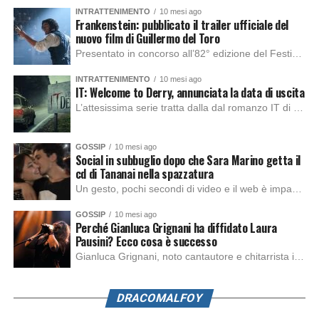
INTRATTENIMENTO
10 mesi ago
Frankenstein: pubblicato il trailer ufficiale del
nuovo film di Guillermo del Toro
Presentato in concorso all’82° edizione del Festival del Cinema di Venezia, con l’impeccabile interpretazione di Oscar Isaac, Jacob Elordi, Mia Goth e Christoph Waltz, è stato pubblicato il trailer finale della nuova trasposizione cinematografica di Frankenstein firmata dal regista Guillermo del Toro. Sarà disponibile in anteprima nei cinema selezionati dal 22 ottobre e sulla piattaforma […]
INTRATTENIMENTO
10 mesi ago
IT: Welcome to Derry, annunciata la data di uscita
L’attesissima serie tratta dalla dal romanzo IT di Stephen King, arriverà anche in Italia, molto prima del previsto, dato che nei giorni precedenti HBO Max ha rivelato la data di uscita negli Stati Uniti, è giunto il momento anche per l’Italia. La nuova serie drammatica creata dal regista Andy Muschietti, basata sul romanzo best seller […]
GOSSIP
10 mesi ago
Social in subbuglio dopo che Sara Marino getta il
cd di Tananai nella spazzatura
Un gesto, pochi secondi di video e il web è impazzito. Nella serata di domenica, Sara Marino, ex compagna di Tananai, ha pubblicato su Instagram una storia che non lasciava spazio a interpretazioni: il cd del cantante finiva dritto nella spazzatura. Un segnale forte e simbolico allo stesso tempo. Questa vicenda arriva dopo altre indicazioni […]
GOSSIP
10 mesi ago
Perché Gianluca Grignani ha diffidato Laura
Pausini? Ecco cosa è successo
Gianluca Grignani, noto cantautore e chitarrista italiano, ha recentemente inviato una diffida formale a Laura Pausini. Al centro dello scontro sembra esserci il brano più amato del cantautore italiano, nonché “la mia storia tra le dita”, che la Pausina ha reinterpretato per “Io canto 2” in varie lingue (Italiano, Spagnolo, Portoghese e Francese), dichiarando pubblicamente […]
DRACOMALFOY