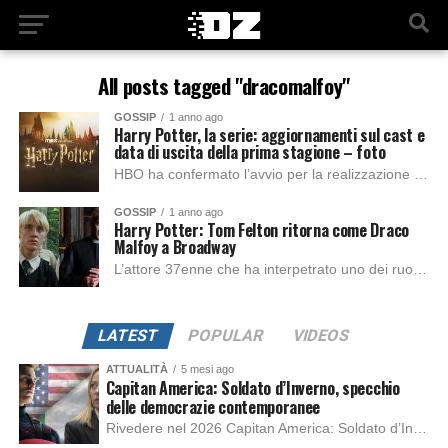
All posts tagged "dracomalfoy"
GOSSIP
1 anno ago
Harry Potter, la serie: aggiornamenti sul cast e
data di uscita della prima stagione – foto
HBO ha confermato l’avvio per la realizzazione della serie tv basata sulla Saga di Harry Potter, basato sui celebri libri di J.K.Rowling, usciti nell’aprile 2023. Il...
GOSSIP
1 anno ago
Harry Potter: Tom Felton ritorna come Draco
Malfoy a Broadway
L’attore 37enne che ha interpetrato uno dei ruoli chiave della saga cinematografica tratta dai libri di J.K. Rowling, Harry Potter, tornerà in autunno a teatro, di...
LATEST
POPULAR
VIDEOS
ATTUALITÀ
5 mesi ago
Capitan America: Soldato d’Inverno, specchio
delle democrazie contemporanee
Rivedere nel 2026 Capitan America: Soldato d’Inverno, fa notare elementi delle democrazie moderne attuali che presentano un impatto diretto con il pubblico e il richiamo della forza di volontà e il pensiero critico del singolo. Captain America: Soldato d’Inverno (Captain America: The Winter Soldier nella versione originale) è il secondo film del supereroe della Marvel […]