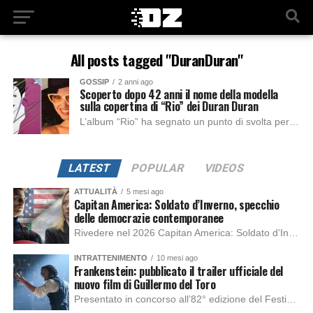
All posts tagged "DuranDuran"
GOSSIP
2 anni ago
Scoperto dopo 42 anni il nome della modella
sulla copertina di “Rio” dei Duran Duran
L’album “Rio” ha segnato un punto di svolta per i Duran Duran, consolidando il loro successo internazionale grazie a brani come “Hungry Like the Wolf”, “Save...
LATEST
POPULAR
VIDEOS
ATTUALITÀ
5 mesi ago
Capitan America: Soldato d’Inverno, specchio
delle democrazie contemporanee
Rivedere nel 2026 Capitan America: Soldato d’Inverno, fa notare elementi delle democrazie moderne attuali che presentano un impatto diretto con il pubblico e il richiamo della forza di volontà e il pensiero critico del singolo. Captain America: Soldato d’Inverno (Captain America: The Winter Soldier nella versione originale) è il secondo film del supereroe della Marvel […]
INTRATTENIMENTO
10 mesi ago
Frankenstein: pubblicato il trailer ufficiale del
nuovo film di Guillermo del Toro
Presentato in concorso all’82° edizione del Festival del Cinema di Venezia, con l’impeccabile interpretazione di Oscar Isaac, Jacob Elordi, Mia Goth e Christoph Waltz, è stato pubblicato il trailer finale della nuova trasposizione cinematografica di Frankenstein firmata dal regista Guillermo del Toro. Sarà disponibile in anteprima nei cinema selezionati dal 22 ottobre e sulla piattaforma […]