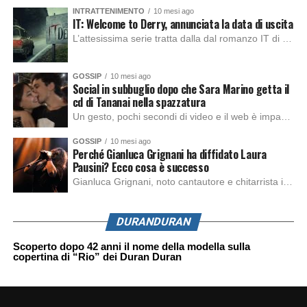
INTRATTENIMENTO
10 mesi ago
IT: Welcome to Derry, annunciata la data di uscita
L’attesissima serie tratta dalla dal romanzo IT di Stephen King, arriverà anche in Italia, molto prima del previsto, dato che nei giorni precedenti HBO Max ha rivelato la data di uscita negli Stati Uniti, è giunto il momento anche per l’Italia. La nuova serie drammatica creata dal regista Andy Muschietti, basata sul romanzo best seller […]
GOSSIP
10 mesi ago
Social in subbuglio dopo che Sara Marino getta il
cd di Tananai nella spazzatura
Un gesto, pochi secondi di video e il web è impazzito. Nella serata di domenica, Sara Marino, ex compagna di Tananai, ha pubblicato su Instagram una storia che non lasciava spazio a interpretazioni: il cd del cantante finiva dritto nella spazzatura. Un segnale forte e simbolico allo stesso tempo. Questa vicenda arriva dopo altre indicazioni […]
GOSSIP
10 mesi ago
Perché Gianluca Grignani ha diffidato Laura
Pausini? Ecco cosa è successo
Gianluca Grignani, noto cantautore e chitarrista italiano, ha recentemente inviato una diffida formale a Laura Pausini. Al centro dello scontro sembra esserci il brano più amato del cantautore italiano, nonché “la mia storia tra le dita”, che la Pausina ha reinterpretato per “Io canto 2” in varie lingue (Italiano, Spagnolo, Portoghese e Francese), dichiarando pubblicamente […]
DURANDURAN
Scoperto dopo 42 anni il nome della modella sulla
copertina di “Rio” dei Duran Duran