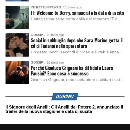
INTRATTENIMENTO
10 mesi ago
IT: Welcome to Derry, annunciata la data di uscita
L’attesissima serie tratta dalla dal romanzo IT di Stephen King, arriverà anche in Italia, molto prima del previsto, dato che nei giorni precedenti HBO Max ha rivelato la data di uscita negli Stati Uniti, è giunto il momento anche per l’Italia. La nuova serie drammatica creata dal regista Andy Muschietti, basata sul romanzo best seller […]
GOSSIP
10 mesi ago
Social in subbuglio dopo che Sara Marino getta il
cd di Tananai nella spazzatura
Un gesto, pochi secondi di video e il web è impazzito. Nella serata di domenica, Sara Marino, ex compagna di Tananai, ha pubblicato su Instagram una storia che non lasciava spazio a interpretazioni: il cd del cantante finiva dritto nella spazzatura. Un segnale forte e simbolico allo stesso tempo. Questa vicenda arriva dopo altre indicazioni […]
GOSSIP
10 mesi ago
Perché Gianluca Grignani ha diffidato Laura
Pausini? Ecco cosa è successo
Gianluca Grignani, noto cantautore e chitarrista italiano, ha recentemente inviato una diffida formale a Laura Pausini. Al centro dello scontro sembra esserci il brano più amato del cantautore italiano, nonché “la mia storia tra le dita”, che la Pausina ha reinterpretato per “Io canto 2” in varie lingue (Italiano, Spagnolo, Portoghese e Francese), dichiarando pubblicamente […]
DURINIV
Il Signore degli Anelli: Gli Anelli del Potere 2, annunciato il
trailer della nuova stagione e data di sucita