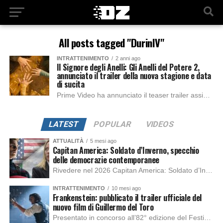
All posts tagged "DurinIV"
INTRATTENIMENTO
2 anni ago
Il Signore degli Anelli: Gli Anelli del Potere 2,
annunciato il trailer della nuova stagione e data
di sucita
Prime Video ha annunciato il teaser trailer assieme al poster ufficiale della seconda stagione della serie tratta dalla saga de Il Signore degli Anelli: Gli anelli...
LATEST
POPULAR
VIDEOS
ATTUALITÀ
5 mesi ago
Capitan America: Soldato d’Inverno, specchio
delle democrazie contemporanee
Rivedere nel 2026 Capitan America: Soldato d’Inverno, fa notare elementi delle democrazie moderne attuali che presentano un impatto diretto con il pubblico e il richiamo della forza di volontà e il pensiero critico del singolo. Captain America: Soldato d’Inverno (Captain America: The Winter Soldier nella versione originale) è il secondo film del supereroe della Marvel […]
INTRATTENIMENTO
10 mesi ago
Frankenstein: pubblicato il trailer ufficiale del
nuovo film di Guillermo del Toro
Presentato in concorso all’82° edizione del Festival del Cinema di Venezia, con l’impeccabile interpretazione di Oscar Isaac, Jacob Elordi, Mia Goth e Christoph Waltz, è stato pubblicato il trailer finale della nuova trasposizione cinematografica di Frankenstein firmata dal regista Guillermo del Toro. Sarà disponibile in anteprima nei cinema selezionati dal 22 ottobre e sulla piattaforma […]