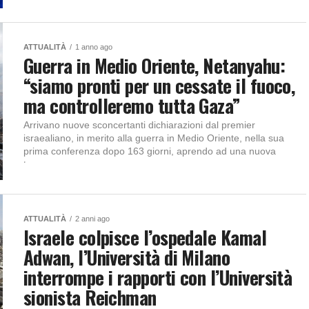
ATTUALITÀ
1 anno ago
Guerra in Medio Oriente, Netanyahu:
“siamo pronti per un cessate il fuoco,
ma controlleremo tutta Gaza”
Arrivano nuove sconcertanti dichiarazioni dal premier
israealiano, in merito alla guerra in Medio Oriente, nella sua
prima conferenza dopo 163 giorni, aprendo ad una nuova
tregua...
ATTUALITÀ
2 anni ago
Israele colpisce l’ospedale Kamal
Adwan, l’Università di Milano
interrompe i rapporti con l’Università
sionista Reichman