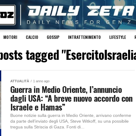
MOTORI
CALCIO
GOSSIP
INTRATTENIMENTO
LIFESTYLE
 posts tagged "EsercitoIsraeli
ATTUALITÀ
1 anno ago
Guerra in Medio Oriente, l’annuncio
dagli USA: “A breve nuovo accordo con
Israele e Hamas”
Buone notizie sulla guerra in Medio Oriente, arrivano conferme
da parte dell’inviato degli USA, Steve Witkoff, su una possibile
tregua sulla Striscia di Gaza. Fonti di...