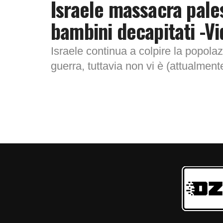
Israele massacra pales
bambini decapitati -V
Israele continua a colpire la popolaz
guerra, tuttavia non vi è (attualmen
proposito. L‘esercito israeliano...