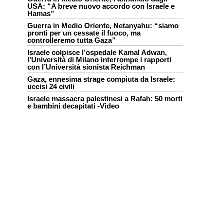
USA: “A breve nuovo accordo con Israele e
Hamas”
Guerra in Medio Oriente, Netanyahu: “siamo
pronti per un cessate il fuoco, ma
controlleremo tutta Gaza”
Israele colpisce l’ospedale Kamal Adwan,
l’Università di Milano interrompe i rapporti
con l’Università sionista Reichman
Gaza, ennesima strage compiuta da Israele:
uccisi 24 civili
Israele massacra palestinesi a Rafah: 50 morti
e bambini decapitati -Video