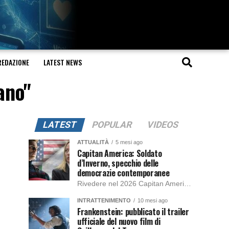
REDAZIONE
LATEST NEWS
ano"
LATEST
POPULAR
VIDEOS
ATTUALITÀ
5 mesi ago
Capitan America: Soldato
d’Inverno, specchio delle
democrazie contemporanee
Rivedere nel 2026 Capitan America: Soldato d’Inverno, fa notare elementi delle democrazie moderne attuali che presentano un impatto diretto con il pubblico e il richiamo della forza di volontà e il pensiero critico del singolo. Captain America: Soldato d’Inverno (Captain America: The Winter Soldier nella versione originale) è il secondo film del supereroe della Marvel […]
INTRATTENIMENTO
10 mesi ago
Frankenstein: pubblicato il trailer
ufficiale del nuovo film di