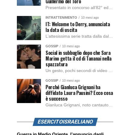
Guillermo del Toro
Presentato in concorso all’82° edizione del Festival del Cinema di Venezia, con l’impeccabile interpretazione di Oscar Isaac, Jacob Elordi, Mia Goth e Christoph Waltz, è stato pubblicato il trailer finale della nuova trasposizione cinematografica di Frankenstein firmata dal regista Guillermo del Toro. Sarà disponibile in anteprima nei cinema selezionati dal 22 ottobre e sulla piattaforma […]
INTRATTENIMENTO
10 mesi ago
IT: Welcome to Derry, annunciata
la data di uscita
L’attesissima serie tratta dalla dal romanzo IT di Stephen King, arriverà anche in Italia, molto prima del previsto, dato che nei giorni precedenti HBO Max ha rivelato la data di uscita negli Stati Uniti, è giunto il momento anche per l’Italia. La nuova serie drammatica creata dal regista Andy Muschietti, basata sul romanzo best seller […]
GOSSIP
10 mesi ago
Social in subbuglio dopo che Sara
Marino getta il cd di Tananai nella
spazzatura
Un gesto, pochi secondi di video e il web è impazzito. Nella serata di domenica, Sara Marino, ex compagna di Tananai, ha pubblicato su Instagram una storia che non lasciava spazio a interpretazioni: il cd del cantante finiva dritto nella spazzatura. Un segnale forte e simbolico allo stesso tempo. Questa vicenda arriva dopo altre indicazioni […]
GOSSIP
10 mesi ago
Perché Gianluca Grignani ha
diffidato Laura Pausini? Ecco cosa
è successo
Gianluca Grignani, noto cantautore e chitarrista italiano, ha recentemente inviato una diffida formale a Laura Pausini. Al centro dello scontro sembra esserci il brano più amato del cantautore italiano, nonché “la mia storia tra le dita”, che la Pausina ha reinterpretato per “Io canto 2” in varie lingue (Italiano, Spagnolo, Portoghese e Francese), dichiarando pubblicamente […]
ESERCITOISRAELIANO
Guerra in Medio Oriente, l’annuncio dagli