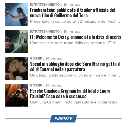
INTRATTENIMENTO
10 mesi ago
Frankenstein: pubblicato il trailer ufficiale del
nuovo film di Guillermo del Toro
Presentato in concorso all’82° edizione del Festival del Cinema di Venezia, con l’impeccabile interpretazione di Oscar Isaac, Jacob Elordi, Mia Goth e Christoph Waltz, è stato pubblicato il trailer finale della nuova trasposizione cinematografica di Frankenstein firmata dal regista Guillermo del Toro. Sarà disponibile in anteprima nei cinema selezionati dal 22 ottobre e sulla piattaforma […]
INTRATTENIMENTO
10 mesi ago
IT: Welcome to Derry, annunciata la data di uscita
L’attesissima serie tratta dalla dal romanzo IT di Stephen King, arriverà anche in Italia, molto prima del previsto, dato che nei giorni precedenti HBO Max ha rivelato la data di uscita negli Stati Uniti, è giunto il momento anche per l’Italia. La nuova serie drammatica creata dal regista Andy Muschietti, basata sul romanzo best seller […]
GOSSIP
10 mesi ago
Social in subbuglio dopo che Sara Marino getta il
cd di Tananai nella spazzatura
Un gesto, pochi secondi di video e il web è impazzito. Nella serata di domenica, Sara Marino, ex compagna di Tananai, ha pubblicato su Instagram una storia che non lasciava spazio a interpretazioni: il cd del cantante finiva dritto nella spazzatura. Un segnale forte e simbolico allo stesso tempo. Questa vicenda arriva dopo altre indicazioni […]
GOSSIP
10 mesi ago
Perché Gianluca Grignani ha diffidato Laura
Pausini? Ecco cosa è successo
Gianluca Grignani, noto cantautore e chitarrista italiano, ha recentemente inviato una diffida formale a Laura Pausini. Al centro dello scontro sembra esserci il brano più amato del cantautore italiano, nonché “la mia storia tra le dita”, che la Pausina ha reinterpretato per “Io canto 2” in varie lingue (Italiano, Spagnolo, Portoghese e Francese), dichiarando pubblicamente […]
FIRENZE