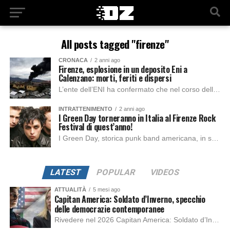
All posts tagged "firenze"
CRONACA
2 anni ago
Firenze, esplosione in un deposito Eni a
Calenzano: morti, feriti e dispersi
L’ente dell’ENI ha confermato che nel corso della mattinata è divampato un incendio presso un deposito di carburanti a Calenzano, provincia di Firenze. A recarsi tempestivamente...
INTRATTENIMENTO
2 anni ago
I Green Day torneranno in Italia al Firenze Rock
Festival di quest’anno!
I Green Day, storica punk band americana, in seguito al successo del loro ultimo disco “Saviors”, rilasciato il 19 gennaio 2024; dopo ben 3 anni aggiunge...
LATEST
POPULAR
VIDEOS
ATTUALITÀ
5 mesi ago
Capitan America: Soldato d’Inverno, specchio
delle democrazie contemporanee
Rivedere nel 2026 Capitan America: Soldato d’Inverno, fa notare elementi delle democrazie moderne attuali che presentano un impatto diretto con il pubblico e il richiamo della forza di volontà e il pensiero critico del singolo. Captain America: Soldato d’Inverno (Captain America: The Winter Soldier nella versione originale) è il secondo film del supereroe della Marvel […]