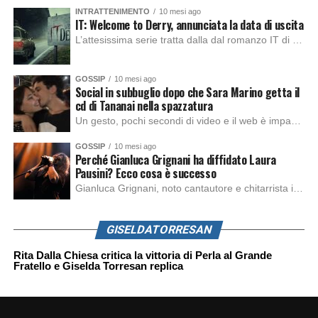
INTRATTENIMENTO
10 mesi ago
IT: Welcome to Derry, annunciata la data di uscita
L’attesissima serie tratta dalla dal romanzo IT di Stephen King, arriverà anche in Italia, molto prima del previsto, dato che nei giorni precedenti HBO Max ha rivelato la data di uscita negli Stati Uniti, è giunto il momento anche per l’Italia. La nuova serie drammatica creata dal regista Andy Muschietti, basata sul romanzo best seller […]
GOSSIP
10 mesi ago
Social in subbuglio dopo che Sara Marino getta il
cd di Tananai nella spazzatura
Un gesto, pochi secondi di video e il web è impazzito. Nella serata di domenica, Sara Marino, ex compagna di Tananai, ha pubblicato su Instagram una storia che non lasciava spazio a interpretazioni: il cd del cantante finiva dritto nella spazzatura. Un segnale forte e simbolico allo stesso tempo. Questa vicenda arriva dopo altre indicazioni […]
GOSSIP
10 mesi ago
Perché Gianluca Grignani ha diffidato Laura
Pausini? Ecco cosa è successo
Gianluca Grignani, noto cantautore e chitarrista italiano, ha recentemente inviato una diffida formale a Laura Pausini. Al centro dello scontro sembra esserci il brano più amato del cantautore italiano, nonché “la mia storia tra le dita”, che la Pausina ha reinterpretato per “Io canto 2” in varie lingue (Italiano, Spagnolo, Portoghese e Francese), dichiarando pubblicamente […]
GISELDATORRESAN
Rita Dalla Chiesa critica la vittoria di Perla al Grande
Fratello e Giselda Torresan replica