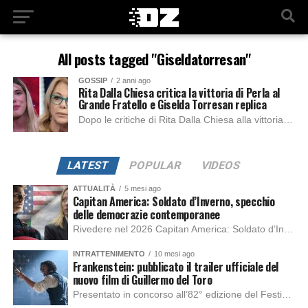
All posts tagged "Giseldatorresan"
GOSSIP
2 anni ago
Rita Dalla Chiesa critica la vittoria di Perla al
Grande Fratello e Giselda Torresan replica
Dopo le critiche di Rita Dalla Chiesa alla vittoria di Perla e ad altri ex concorrenti del Grande Fratello, arriva la risposta di Giselda Torresan. Il...
LATEST
POPULAR
VIDEOS
ATTUALITÀ
5 mesi ago
Capitan America: Soldato d’Inverno, specchio
delle democrazie contemporanee
Rivedere nel 2026 Capitan America: Soldato d’Inverno, fa notare elementi delle democrazie moderne attuali che presentano un impatto diretto con il pubblico e il richiamo della forza di volontà e il pensiero critico del singolo. Captain America: Soldato d’Inverno (Captain America: The Winter Soldier nella versione originale) è il secondo film del supereroe della Marvel […]
INTRATTENIMENTO
10 mesi ago
Frankenstein: pubblicato il trailer ufficiale del
nuovo film di Guillermo del Toro
Presentato in concorso all’82° edizione del Festival del Cinema di Venezia, con l’impeccabile interpretazione di Oscar Isaac, Jacob Elordi, Mia Goth e Christoph Waltz, è stato pubblicato il trailer finale della nuova trasposizione cinematografica di Frankenstein firmata dal regista Guillermo del Toro. Sarà disponibile in anteprima nei cinema selezionati dal 22 ottobre e sulla piattaforma […]